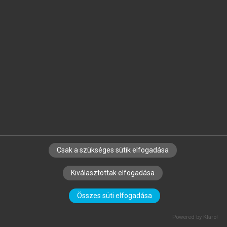
térképvázlaton, több mint 25 erődítésrajzon és 15 harcrendi
vázlaton követheti nyomon a hadművészeti fejlődés
történetét, párhuzamosan a magyar hadművészet
változásainak a nemzetközi trendekbe való integrálásával.
Hivatkozás:
https://mersz.hu/winkler-a-hadviseles-
muveszete-iii//
BIBTEX
ENDNOTE
MENDELEY
ZOTERO
Csak a szükséges sütik elfogadása
Kiválasztottak elfogadása
SZERZŐKNEK
CÉGEKNEK
KÖNYVTÁROSOKNAK
Összes süti elfogadása
SZERKESZTÉSI ÉS LEKTORÁLÁSI ALAPELVEK
Powered by Klaro!
MI – ÁLTALÁNOS IRÁNYELVEK
IMPRESSZUM