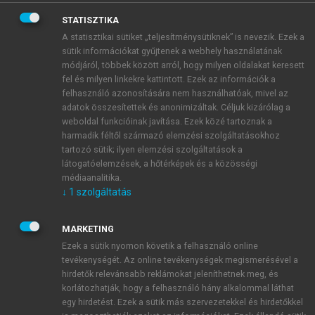
STATISZTIKA
A statisztikai sütiket „teljesítménysütiknek” is nevezik. Ezek a
sütik információkat gyűjtenek a webhely használatának
módjáról, többek között arról, hogy milyen oldalakat keresett
fel és milyen linkekre kattintott. Ezek az információk a
felhasználó azonosítására nem használhatóak, mivel az
adatok összesítettek és anonimizáltak. Céljuk kizárólag a
weboldal funkcióinak javítása. Ezek közé tartoznak a
harmadik féltől származó elemzési szolgáltatásokhoz
tartozó sütik; ilyen elemzési szolgáltatások a
látogatóelemzések, a hőtérképek és a közösségi
médiaanalitika.
↓
1
szolgáltatás
TARTALOMJEGYZÉK
MARKETING
Ezek a sütik nyomon követik a felhasználó online
tevékenységét. Az online tevékenységek megismerésével a
A HADVISELÉS MŰVÉSZETE III. (A
hirdetők relevánsabb reklámokat jeleníthetnek meg, és
ZSOLDOSHADSEREGEKTŐL A VONALHARCÁSZATIG
korlátozhatják, hogy a felhasználó hány alkalommal láthat
1500–1700)
egy hirdetést. Ezek a sütik más szervezetekkel és hirdetőkkel