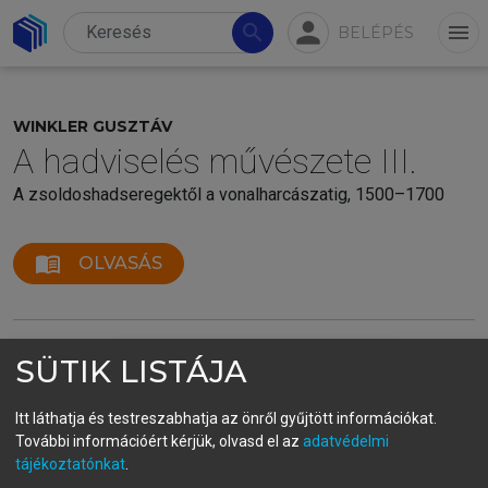
person
search
menu
BELÉPÉS
WINKLER GUSZTÁV
A hadviselés művészete III.
A zsoldoshadseregektől a vonalharcászatig, 1500–1700
menu_book
OLVASÁS
SÜTIK LISTÁJA
Itt láthatja és testreszabhatja az önről gyűjtött információkat.
További információért kérjük, olvasd el az
adatvédelmi
tájékoztatónkat
.