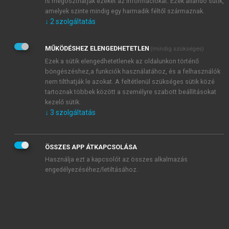
is megoszthatják ezeket az információkat. Ezek állandó sütik,
Impresszum
amelyek szinte mindig egy harmadik féltől származnak.
1. Bevezető
↓
2
szolgáltatás
chevron_right
2. A feudális hadművészet vége, a zsoldoshadviselés
kiteljesedése (1500–1526)
MŰKÖDÉSHEZ ELENGEDHETETLEN
(mindig szükséges)
chevron_right
3. Hatalmi átrendeződések, a tűzfegyverek hatásának
Ezek a sütik elengedhetetlenek az oldalunkon történő
növekedése ( 1527–1570)
böngészéshez,a funkciók használatához, és a felhasználók
chevron_right
4. Az európai hadviselés fejlődése, a világméretűvé
nem tilthatják le azokat. A feltétlenül szükséges sütik közé
tartoznak többek között a személyre szabott beállításokat
váló háborúk előkészítése (1570–1617)
kezelő sütik.
chevron_right
5. A harmincéves háború kora (1618–1650)
↓
3
szolgáltatás
chevron_right
6. Az állandó zsoldosseregek kialakításának kezdete
(1650–1680)
chevron_right
7. A nagyhatalmi törekvések és a török hatalom
ÖSSZES APP ÁTKAPCSOLÁSA
visszaszorítása (1680–1700)
Használja ezt a kapcsolót az összes alkalmazás
engedélyezéséhez/letiltásához.
Kronológia
Ajánlott irodalom