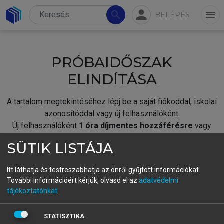
person
search
menu
BELÉPÉS
PRÓBAIDŐSZAK
ELINDÍTÁSA
A tartalom megtekintéséhez lépj be a saját fiókoddal, iskolai
azonosítóddal vagy új felhasználóként.
Új felhasználóként
1 óra díjmentes hozzáférésre
vagy
jogosult.
SÜTIK LISTÁJA
A próbaidőszak elindításához,
jelentkezz
be meglévő
fiókoddal,
vagy hozz létre új fiókot.
Itt láthatja és testreszabhatja az önről gyűjtött információkat.
További információért kérjük, olvasd el az
adatvédelmi
A regisztráció után a
próbaidőszak
automatikusan
elindul.
tájékoztatónkat
.
BELÉPÉS SAJÁT FIÓKKAL
STATISZTIKA