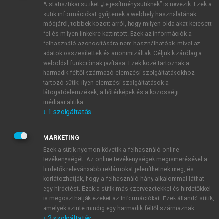
A statisztikai sütiket „teljesítménysütiknek” is nevezik. Ezek a
sütik információkat gyűjtenek a webhely használatának
módjáról, többek között arról, hogy milyen oldalakat keresett
ÚJ FIÓK LÉTREHOZÁSA
fel és milyen linkekre kattintott. Ezek az információk a
1 óra díjmentes hozzáférés
felhasználó azonosítására nem használhatóak, mivel az
adatok összesítettek és anonimizáltak. Céljuk kizárólag a
weboldal funkcióinak javítása. Ezek közé tartoznak a
E-MAIL-CÍM
harmadik féltől származó elemzési szolgáltatásokhoz
tartozó sütik; ilyen elemzési szolgáltatások a
látogatóelemzések, a hőtérképek és a közösségi
NÉV
médiaanalitika.
↓
1
szolgáltatás
JELSZÓ
MARKETING
Ezek a sütik nyomon követik a felhasználó online
tevékenységét. Az online tevékenységek megismerésével a
JELSZÓ ÚJRA
hirdetők relevánsabb reklámokat jeleníthetnek meg, és
korlátozhatják, hogy a felhasználó hány alkalommal láthat
egy hirdetést. Ezek a sütik más szervezetekkel és hirdetőkkel
is megoszthatják ezeket az információkat. Ezek állandó sütik,
Kérek értesítést a MeRSZ újdonságairól, akcióiról.
amelyek szinte mindig egy harmadik féltől származnak.
↓
2
szolgáltatás