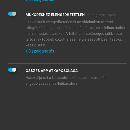
Kérek értesítést az Akadémiai Kiadó Zrt. újdonságairól,
akcióiról.
MŰKÖDÉSHEZ ELENGEDHETETLEN
(mindig szükséges)
Az
Adatkezelési tájékoztatóban
foglaltakat tudomásul
veszem és elfogadom.
Ezek a sütik elengedhetetlenek az oldalunkon történő
Az
Általános vásárlási feltételeket
, valamint a
szotar.net
és a
böngészéshez,a funkciók használatához, és a felhasználók
mersz.hu
oldalak licencszerződéseiben foglaltakat
nem tilthatják le azokat. A feltétlenül szükséges sütik közé
tudomásul veszem és elfogadom.
tartoznak többek között a személyre szabott beállításokat
kezelő sütik.
↓
3
szolgáltatás
KIPRÓBÁLOM
ÖSSZES APP ÁTKAPCSOLÁSA
Használja ezt a kapcsolót az összes alkalmazás
engedélyezéséhez/letiltásához.
MIÉRT ÉRDEMES A MERSZ ONLINE
OKOSKÖNYVTÁRAT HASZNÁLNI?