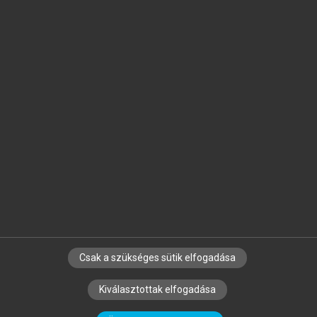
Jelöld meg a számodra fontos részeket, és
készíts
saját
jegyzeteket!
Egyéni előfizetéssel további
MeRSZ+ funkciókat
és
tartalmakat is elérhetsz.
Csak a szükséges sütik elfogadása
SZERZŐKNEK
CÉGEKNEK
KÖNYVTÁROSOKNAK
Kiválasztottak elfogadása
SZERKESZTÉSI ÉS LEKTORÁLÁSI ALAPELVEK