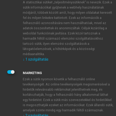
A statisztikai sütiket „teljesítménysütiknek” is nevezik. Ezek a
sütik információkat gyűjtenek a webhely használatának
módjáról, többek között arról, hogy milyen oldalakat keresett
ÚJ FIÓK LÉTREHOZÁSA
fel és milyen linkekre kattintott. Ezek az információk a
1 óra díjmentes hozzáférés
felhasználó azonosítására nem használhatóak, mivel az
adatok összesítettek és anonimizáltak. Céljuk kizárólag a
weboldal funkcióinak javítása. Ezek közé tartoznak a
E-MAIL-CÍM
harmadik féltől származó elemzési szolgáltatásokhoz
tartozó sütik; ilyen elemzési szolgáltatások a
látogatóelemzések, a hőtérképek és a közösségi
NÉV
médiaanalitika.
↓
1
szolgáltatás
JELSZÓ
MARKETING
Ezek a sütik nyomon követik a felhasználó online
tevékenységét. Az online tevékenységek megismerésével a
JELSZÓ ÚJRA
hirdetők relevánsabb reklámokat jeleníthetnek meg, és
korlátozhatják, hogy a felhasználó hány alkalommal láthat
egy hirdetést. Ezek a sütik más szervezetekkel és hirdetőkkel
is megoszthatják ezeket az információkat. Ezek állandó sütik,
Kérek értesítést a MeRSZ újdonságairól, akcióiról.
amelyek szinte mindig egy harmadik féltől származnak.
↓
2
szolgáltatás