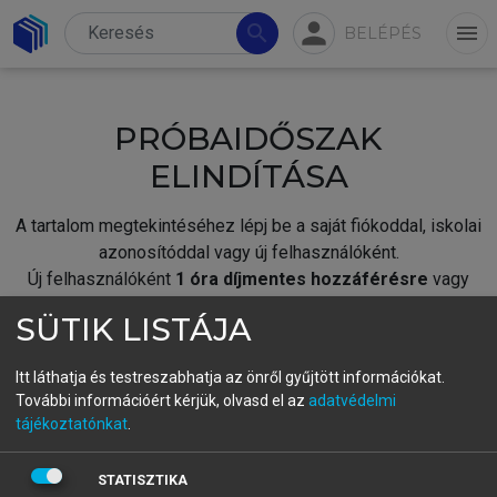
person
search
menu
BELÉPÉS
PRÓBAIDŐSZAK
ELINDÍTÁSA
A tartalom megtekintéséhez lépj be a saját fiókoddal, iskolai
azonosítóddal vagy új felhasználóként.
Új felhasználóként
1 óra díjmentes hozzáférésre
vagy
jogosult.
SÜTIK LISTÁJA
A próbaidőszak elindításához,
jelentkezz
be meglévő
fiókoddal,
vagy hozz létre új fiókot.
Itt láthatja és testreszabhatja az önről gyűjtött információkat.
További információért kérjük, olvasd el az
adatvédelmi
A regisztráció után a
próbaidőszak
automatikusan
elindul.
tájékoztatónkat
.
BELÉPÉS SAJÁT FIÓKKAL
STATISZTIKA