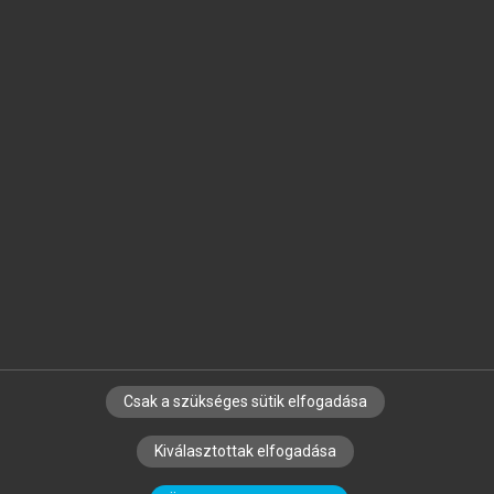
Jelöld meg a számodra fontos részeket, és
készíts
saját
jegyzeteket!
Egyéni előfizetéssel további
MeRSZ+ funkciókat
és
tartalmakat is elérhetsz.
Csak a szükséges sütik elfogadása
SZERZŐKNEK
CÉGEKNEK
KÖNYVTÁROSOKNAK
Kiválasztottak elfogadása
SZERKESZTÉSI ÉS LEKTORÁLÁSI ALAPELVEK