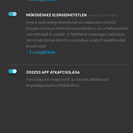
Kérek értesítést az Akadémiai Kiadó Zrt. újdonságairól,
akcióiról.
MŰKÖDÉSHEZ ELENGEDHETETLEN
(mindig szükséges)
Az
Adatkezelési tájékoztatóban
foglaltakat tudomásul
veszem és elfogadom.
Ezek a sütik elengedhetetlenek az oldalunkon történő
Az
Általános vásárlási feltételeket
, valamint a
szotar.net
és a
böngészéshez,a funkciók használatához, és a felhasználók
mersz.hu
oldalak licencszerződéseiben foglaltakat
nem tilthatják le azokat. A feltétlenül szükséges sütik közé
tudomásul veszem és elfogadom.
tartoznak többek között a személyre szabott beállításokat
kezelő sütik.
↓
3
szolgáltatás
KIPRÓBÁLOM
ÖSSZES APP ÁTKAPCSOLÁSA
Használja ezt a kapcsolót az összes alkalmazás
engedélyezéséhez/letiltásához.
MIÉRT ÉRDEMES A MERSZ ONLINE
OKOSKÖNYVTÁRAT HASZNÁLNI?