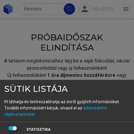
person
search
menu
BELÉPÉS
PRÓBAIDŐSZAK
ELINDÍTÁSA
A tartalom megtekintéséhez lépj be a saját fiókoddal, iskolai
azonosítóddal vagy új felhasználóként.
Új felhasználóként
1 óra díjmentes hozzáférésre
vagy
jogosult.
SÜTIK LISTÁJA
A próbaidőszak elindításához,
jelentkezz
be meglévő
fiókoddal,
vagy hozz létre új fiókot.
Itt láthatja és testreszabhatja az önről gyűjtött információkat.
További információért kérjük, olvasd el az
adatvédelmi
A regisztráció után a
próbaidőszak
automatikusan
elindul.
tájékoztatónkat
.
BELÉPÉS SAJÁT FIÓKKAL
STATISZTIKA