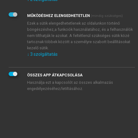
Kérek értesítést az Akadémiai Kiadó Zrt. újdonságairól,
akcióiról.
MŰKÖDÉSHEZ ELENGEDHETETLEN
(mindig szükséges)
Az
Adatkezelési tájékoztatóban
foglaltakat tudomásul
veszem és elfogadom.
Ezek a sütik elengedhetetlenek az oldalunkon történő
Az
Általános vásárlási feltételeket
, valamint a
szotar.net
és a
böngészéshez,a funkciók használatához, és a felhasználók
mersz.hu
oldalak licencszerződéseiben foglaltakat
nem tilthatják le azokat. A feltétlenül szükséges sütik közé
tudomásul veszem és elfogadom.
tartoznak többek között a személyre szabott beállításokat
kezelő sütik.
↓
3
szolgáltatás
KIPRÓBÁLOM
ÖSSZES APP ÁTKAPCSOLÁSA
Használja ezt a kapcsolót az összes alkalmazás
engedélyezéséhez/letiltásához.
MIÉRT ÉRDEMES A MERSZ ONLINE
OKOSKÖNYVTÁRAT HASZNÁLNI?