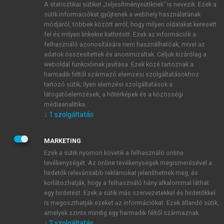
A statisztikai sütiket „teljesítménysütiknek” is nevezik. Ezek a
sütik információkat gyűjtenek a webhely használatának
módjáról, többek között arról, hogy milyen oldalakat keresett
ÚJ FIÓK LÉTREHOZÁSA
fel és milyen linkekre kattintott. Ezek az információk a
1 óra díjmentes hozzáférés
felhasználó azonosítására nem használhatóak, mivel az
adatok összesítettek és anonimizáltak. Céljuk kizárólag a
weboldal funkcióinak javítása. Ezek közé tartoznak a
E-MAIL-CÍM
harmadik féltől származó elemzési szolgáltatásokhoz
tartozó sütik; ilyen elemzési szolgáltatások a
látogatóelemzések, a hőtérképek és a közösségi
NÉV
médiaanalitika.
↓
1
szolgáltatás
JELSZÓ
MARKETING
Ezek a sütik nyomon követik a felhasználó online
tevékenységét. Az online tevékenységek megismerésével a
JELSZÓ ÚJRA
hirdetők relevánsabb reklámokat jeleníthetnek meg, és
korlátozhatják, hogy a felhasználó hány alkalommal láthat
egy hirdetést. Ezek a sütik más szervezetekkel és hirdetőkkel
is megoszthatják ezeket az információkat. Ezek állandó sütik,
Kérek értesítést a MeRSZ újdonságairól, akcióiról.
amelyek szinte mindig egy harmadik féltől származnak.
↓
2
szolgáltatás