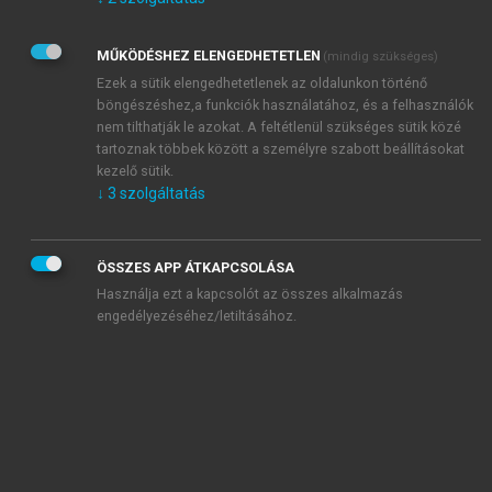
Kérek értesítést az Akadémiai Kiadó Zrt. újdonságairól,
akcióiról.
MŰKÖDÉSHEZ ELENGEDHETETLEN
(mindig szükséges)
Az
Adatkezelési tájékoztatóban
foglaltakat tudomásul
veszem és elfogadom.
Ezek a sütik elengedhetetlenek az oldalunkon történő
Az
Általános vásárlási feltételeket
, valamint a
szotar.net
és a
böngészéshez,a funkciók használatához, és a felhasználók
mersz.hu
oldalak licencszerződéseiben foglaltakat
nem tilthatják le azokat. A feltétlenül szükséges sütik közé
tudomásul veszem és elfogadom.
tartoznak többek között a személyre szabott beállításokat
kezelő sütik.
↓
3
szolgáltatás
KIPRÓBÁLOM
ÖSSZES APP ÁTKAPCSOLÁSA
Használja ezt a kapcsolót az összes alkalmazás
engedélyezéséhez/letiltásához.
MIÉRT ÉRDEMES A MERSZ ONLINE
OKOSKÖNYVTÁRAT HASZNÁLNI?