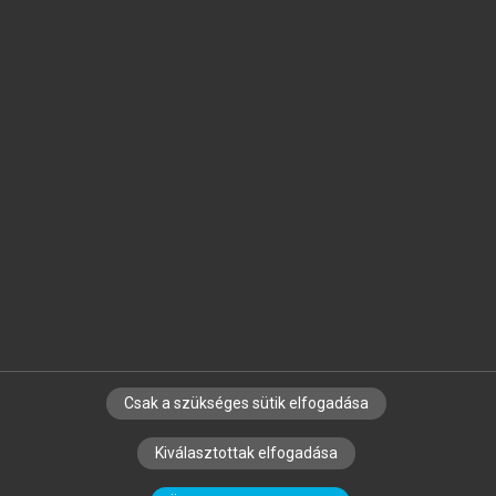
Jelöld meg a számodra fontos részeket, és
készíts
saját
jegyzeteket!
Egyéni előfizetéssel további
MeRSZ+ funkciókat
és
tartalmakat is elérhetsz.
Csak a szükséges sütik elfogadása
SZERZŐKNEK
CÉGEKNEK
KÖNYVTÁROSOKNAK
Kiválasztottak elfogadása
SZERKESZTÉSI ÉS LEKTORÁLÁSI ALAPELVEK