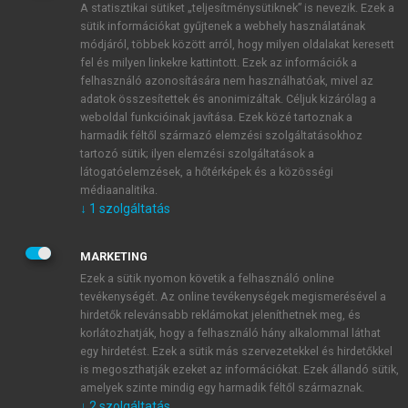
A statisztikai sütiket „teljesítménysütiknek” is nevezik. Ezek a
sütik információkat gyűjtenek a webhely használatának
módjáról, többek között arról, hogy milyen oldalakat keresett
ÚJ FIÓK LÉTREHOZÁSA
fel és milyen linkekre kattintott. Ezek az információk a
1 óra díjmentes hozzáférés
felhasználó azonosítására nem használhatóak, mivel az
adatok összesítettek és anonimizáltak. Céljuk kizárólag a
weboldal funkcióinak javítása. Ezek közé tartoznak a
E-MAIL-CÍM
harmadik féltől származó elemzési szolgáltatásokhoz
tartozó sütik; ilyen elemzési szolgáltatások a
látogatóelemzések, a hőtérképek és a közösségi
NÉV
médiaanalitika.
↓
1
szolgáltatás
JELSZÓ
MARKETING
Ezek a sütik nyomon követik a felhasználó online
tevékenységét. Az online tevékenységek megismerésével a
JELSZÓ ÚJRA
hirdetők relevánsabb reklámokat jeleníthetnek meg, és
korlátozhatják, hogy a felhasználó hány alkalommal láthat
egy hirdetést. Ezek a sütik más szervezetekkel és hirdetőkkel
is megoszthatják ezeket az információkat. Ezek állandó sütik,
Kérek értesítést a MeRSZ újdonságairól, akcióiról.
amelyek szinte mindig egy harmadik féltől származnak.
↓
2
szolgáltatás