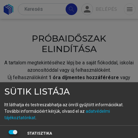
person
search
menu
BELÉPÉS
PRÓBAIDŐSZAK
ELINDÍTÁSA
A tartalom megtekintéséhez lépj be a saját fiókoddal, iskolai
azonosítóddal vagy új felhasználóként.
Új felhasználóként
1 óra díjmentes hozzáférésre
vagy
jogosult.
SÜTIK LISTÁJA
A próbaidőszak elindításához,
jelentkezz
be meglévő
fiókoddal,
vagy hozz létre új fiókot.
Itt láthatja és testreszabhatja az önről gyűjtött információkat.
További információért kérjük, olvasd el az
adatvédelmi
A regisztráció után a
próbaidőszak
automatikusan
elindul.
tájékoztatónkat
.
BELÉPÉS SAJÁT FIÓKKAL
STATISZTIKA