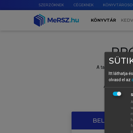
SZERZŐKNEK
CÉGEKNEK
KÖNYVTÁROSO
KÖNYVTÁR
KED
PR
SÜTIK
A tartalom megtek
Itt láthatja 
olvasd el az
A próbaidősza
S
A
w
m
BELÉPÉS SAJ
h
f
s