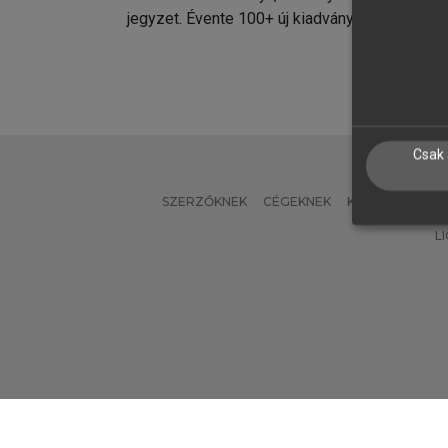
jegyzet. Évente 100+ új kiadvány.
kiadvá
Csak 
SZERZŐKNEK
CÉGEKNEK
KÖNYVTÁROSO
L
Verzió: 2.7.2