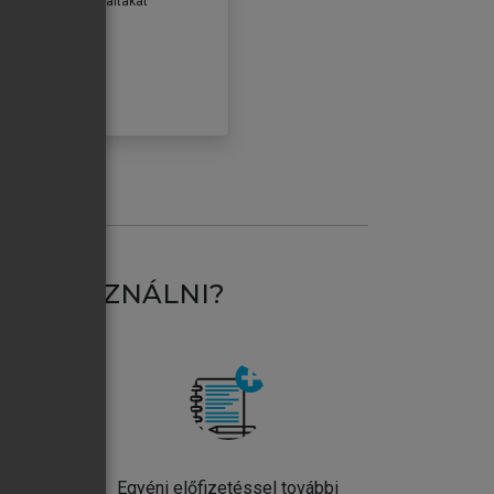
erződéseiben foglaltakat
ogadom.
ÓBÁLOM
AT HASZNÁLNI?
ntos
Egyéni előfizetéssel további