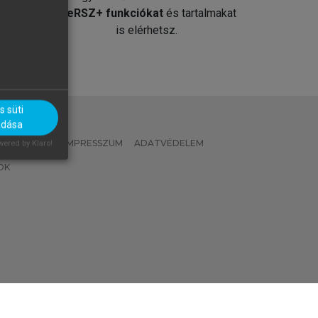
át
MeRSZ+ funkciókat
és tartalmakat
is elérhetsz.
 süti
adása
 IRÁNYELVEK
IMPRESSZUM
ADATVÉDELEM
ered by Klaro!
OK