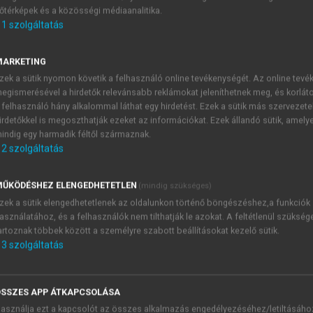
őtérképek és a közösségi médiaanalitika.
E-MAIL-CÍM
1
szolgáltatás
MARKETING
NÉV
zek a sütik nyomon követik a felhasználó online tevékenységét. Az online tev
egismerésével a hirdetők relevánsabb reklámokat jeleníthetnek meg, és korlát
 felhasználó hány alkalommal láthat egy hirdetést. Ezek a sütik más szervezete
JELSZÓ
irdetőkkel is megoszthatják ezeket az információkat. Ezek állandó sütik, amely
indig egy harmadik féltől származnak.
2
szolgáltatás
JELSZÓ ÚJRA
PÉS
ŰKÖDÉSHEZ ELENGEDHETETLEN
(mindig szükséges)
zek a sütik elengedhetetlenek az oldalunkon történő böngészéshez,a funkciók
asználatához, és a felhasználók nem tilthatják le azokat. A feltétlenül szükség
Kérek értesítést a MeRSZ új
artoznak többek között a személyre szabott beállításokat kezelő sütik.
Kérek értesítést az Akadémi
3
szolgáltatás
akcióiról.
 VAGY?
Az
Adatkezelési tájékozta
yi azonosítóval
veszem és elfogadom.
SSZES APP ÁTKAPCSOLÁSA
Az
Általános vásárlási felt
asználja ezt a kapcsolót az összes alkalmazás engedélyezéséhez/letiltásáho