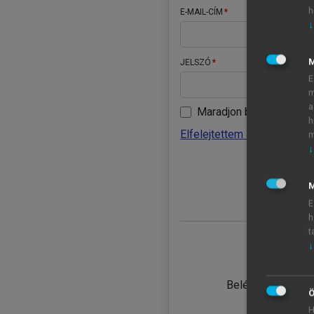
h
E-MAIL-CÍM
↓
JELSZÓ
E
m
a
Maradjon belépve
h
Elfelejtettem a jelszavamat
m
↓
BELÉ
M
E
h
t
↓
TANULÓ
Belépés intézmén
Ö
H