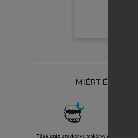
MIÉRT ÉRDEME
Több száz
szakkönyv, tankönyv és
Jel