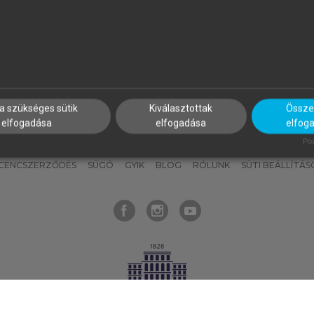
nyokat, hogy bármikor azonnal
részeket, és
készíts
saj
hozzájuk férhess!
jegyzeteket!
a szükséges sütik
Kiválasztottak
Összes
elfogadása
elfogadása
elfog
KNAK
SZERKESZTÉSI ÉS LEKTORÁLÁSI ALAPELVEK
MI – ÁLTALÁNOS
Pow
ICENCSZERZŐDÉS
SÚGÓ
GYIK
BLOG
RÓLUNK
SÜTI BEÁLLÍTÁS