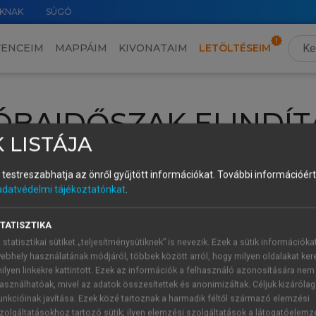
KNAK
SÚGÓ
VENCEIM
MAPPÁIM
KIVONATAIM
LETÖLTÉSEIM
ÓBAIDŐSZAK ELINDÍT
 LISTÁJA
intéséhez lépj be a saját fiókoddal, iskolai azonosítóddal vagy ú
és testreszabhatja az önről gyűjtött információkat.
További információért 
Új felhasználóként
1 óra díjmentes hozzáférésre
vagy jogosult
adatvédelmi tájékoztatónkat
.
k elindításához,
jelentkezz
be meglévő fiókoddal,
vagy hozz lé
A regisztráció után a
próbaidőszak
automatikusan
elindul.
TATISZTIKA
 statisztikai sütiket „teljesítménysütiknek” is nevezik. Ezek a sütik információka
ebhely használatának módjáról, többek között arról, hogy milyen oldalakat kere
ilyen linkekre kattintott. Ezek az információk a felhasználó azonosítására nem
ÚJ FIÓK 
ÁT FIÓKKAL
asználhatóak, mivel az adatok összesítettek és anonimizáltak. Céljuk kizáróla
1 óra díjme
unkcióinak javítása. Ezek közé tartoznak a harmadik féltől származó elemzési
zolgáltatásokhoz tartozó sütik; ilyen elemzési szolgáltatások a látogatóelemz