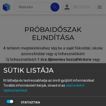
person
search
menu
BELÉPÉS
PRÓBAIDŐSZAK
ELINDÍTÁSA
A tartalom megtekintéséhez lépj be a saját fiókoddal, iskolai
azonosítóddal vagy új felhasználóként.
Új felhasználóként
1 óra díjmentes hozzáférésre
vagy
jogosult.
SÜTIK LISTÁJA
A próbaidőszak elindításához,
jelentkezz
be meglévő
fiókoddal,
vagy hozz létre új fiókot.
Itt láthatja és testreszabhatja az önről gyűjtött információkat.
További információért kérjük, olvasd el az
adatvédelmi
A regisztráció után a
próbaidőszak
automatikusan
elindul.
tájékoztatónkat
.
BELÉPÉS SAJÁT FIÓKKAL
STATISZTIKA