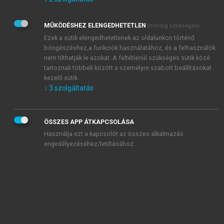
Kérek értesítést az Akadémiai Kiadó Zrt. újdonságairól,
akcióiról.
MŰKÖDÉSHEZ ELENGEDHETETLEN
(mindig szükséges)
Az
Adatkezelési tájékoztatóban
foglaltakat tudomásul
veszem és elfogadom.
Ezek a sütik elengedhetetlenek az oldalunkon történő
Az
Általános vásárlási feltételeket
, valamint a
szotar.net
és a
böngészéshez,a funkciók használatához, és a felhasználók
mersz.hu
oldalak licencszerződéseiben foglaltakat
nem tilthatják le azokat. A feltétlenül szükséges sütik közé
tudomásul veszem és elfogadom.
tartoznak többek között a személyre szabott beállításokat
kezelő sütik.
↓
3
szolgáltatás
KIPRÓBÁLOM
ÖSSZES APP ÁTKAPCSOLÁSA
Használja ezt a kapcsolót az összes alkalmazás
engedélyezéséhez/letiltásához.
MIÉRT ÉRDEMES A MERSZ ONLINE
OKOSKÖNYVTÁRAT HASZNÁLNI?