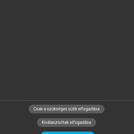
Jelöld meg a számodra fontos részeket, és
készíts
saját
jegyzeteket!
Egyéni előfizetéssel további
MeRSZ+ funkciókat
és
tartalmakat is elérhetsz.
Csak a szükséges sütik elfogadása
SZERZŐKNEK
CÉGEKNEK
KÖNYVTÁROSOKNAK
Kiválasztottak elfogadása
SZERKESZTÉSI ÉS LEKTORÁLÁSI ALAPELVEK