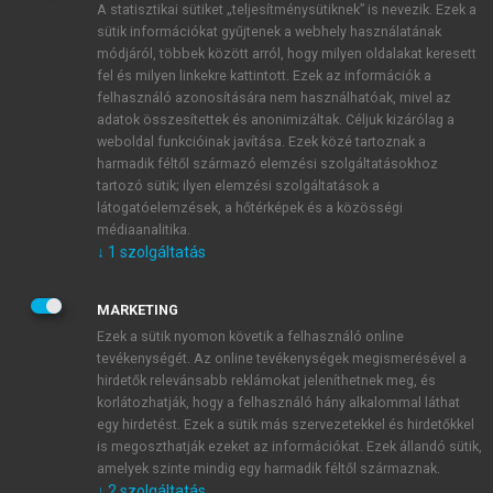
A statisztikai sütiket „teljesítménysütiknek” is nevezik. Ezek a
sütik információkat gyűjtenek a webhely használatának
módjáról, többek között arról, hogy milyen oldalakat keresett
ÚJ FIÓK LÉTREHOZÁSA
fel és milyen linkekre kattintott. Ezek az információk a
1 óra díjmentes hozzáférés
felhasználó azonosítására nem használhatóak, mivel az
adatok összesítettek és anonimizáltak. Céljuk kizárólag a
weboldal funkcióinak javítása. Ezek közé tartoznak a
E-MAIL-CÍM
harmadik féltől származó elemzési szolgáltatásokhoz
tartozó sütik; ilyen elemzési szolgáltatások a
látogatóelemzések, a hőtérképek és a közösségi
NÉV
médiaanalitika.
↓
1
szolgáltatás
JELSZÓ
MARKETING
Ezek a sütik nyomon követik a felhasználó online
tevékenységét. Az online tevékenységek megismerésével a
JELSZÓ ÚJRA
hirdetők relevánsabb reklámokat jeleníthetnek meg, és
korlátozhatják, hogy a felhasználó hány alkalommal láthat
egy hirdetést. Ezek a sütik más szervezetekkel és hirdetőkkel
is megoszthatják ezeket az információkat. Ezek állandó sütik,
Kérek értesítést a MeRSZ újdonságairól, akcióiról.
amelyek szinte mindig egy harmadik féltől származnak.
↓
2
szolgáltatás