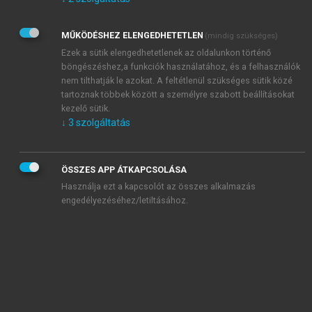
Kérek értesítést az Akadémiai Kiadó Zrt. újdonságairól,
akcióiról.
MŰKÖDÉSHEZ ELENGEDHETETLEN
(mindig szükséges)
Az
Adatkezelési tájékoztatóban
foglaltakat tudomásul
veszem és elfogadom.
Ezek a sütik elengedhetetlenek az oldalunkon történő
Az
Általános vásárlási feltételeket
, valamint a
szotar.net
és a
böngészéshez,a funkciók használatához, és a felhasználók
mersz.hu
oldalak licencszerződéseiben foglaltakat
nem tilthatják le azokat. A feltétlenül szükséges sütik közé
tudomásul veszem és elfogadom.
tartoznak többek között a személyre szabott beállításokat
kezelő sütik.
↓
3
szolgáltatás
KIPRÓBÁLOM
ÖSSZES APP ÁTKAPCSOLÁSA
Használja ezt a kapcsolót az összes alkalmazás
engedélyezéséhez/letiltásához.
MIÉRT ÉRDEMES A MERSZ ONLINE
OKOSKÖNYVTÁRAT HASZNÁLNI?