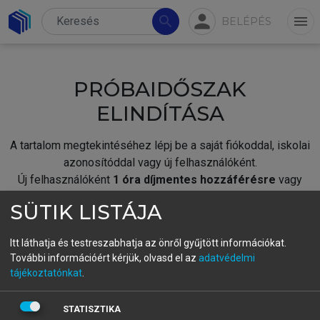
person
search
menu
BELÉPÉS
PRÓBAIDŐSZAK
ELINDÍTÁSA
A tartalom megtekintéséhez lépj be a saját fiókoddal, iskolai
azonosítóddal vagy új felhasználóként.
Új felhasználóként
1 óra díjmentes hozzáférésre
vagy
jogosult.
SÜTIK LISTÁJA
A próbaidőszak elindításához,
jelentkezz
be meglévő
fiókoddal,
vagy hozz létre új fiókot.
Itt láthatja és testreszabhatja az önről gyűjtött információkat.
További információért kérjük, olvasd el az
adatvédelmi
A regisztráció után a
próbaidőszak
automatikusan
elindul.
tájékoztatónkat
.
BELÉPÉS SAJÁT FIÓKKAL
STATISZTIKA