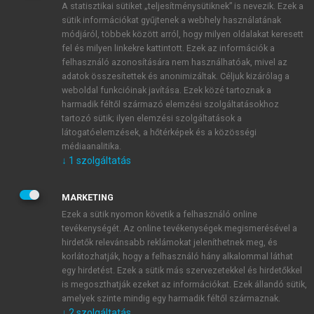
A statisztikai sütiket „teljesítménysütiknek” is nevezik. Ezek a
sütik információkat gyűjtenek a webhely használatának
módjáról, többek között arról, hogy milyen oldalakat keresett
ÚJ FIÓK LÉTREHOZÁSA
fel és milyen linkekre kattintott. Ezek az információk a
1 óra díjmentes hozzáférés
felhasználó azonosítására nem használhatóak, mivel az
adatok összesítettek és anonimizáltak. Céljuk kizárólag a
weboldal funkcióinak javítása. Ezek közé tartoznak a
E-MAIL-CÍM
harmadik féltől származó elemzési szolgáltatásokhoz
tartozó sütik; ilyen elemzési szolgáltatások a
látogatóelemzések, a hőtérképek és a közösségi
NÉV
médiaanalitika.
↓
1
szolgáltatás
JELSZÓ
MARKETING
Ezek a sütik nyomon követik a felhasználó online
tevékenységét. Az online tevékenységek megismerésével a
JELSZÓ ÚJRA
hirdetők relevánsabb reklámokat jeleníthetnek meg, és
korlátozhatják, hogy a felhasználó hány alkalommal láthat
egy hirdetést. Ezek a sütik más szervezetekkel és hirdetőkkel
is megoszthatják ezeket az információkat. Ezek állandó sütik,
Kérek értesítést a MeRSZ újdonságairól, akcióiról.
amelyek szinte mindig egy harmadik féltől származnak.
↓
2
szolgáltatás