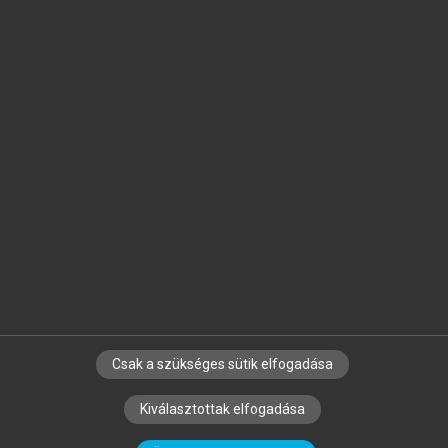
Jelöld meg a számodra fontos részeket, és
készíts
saját
jegyzeteket!
Egyéni előfizetéssel további
MeRSZ+ funkciókat
és
tartalmakat is elérhetsz.
Csak a szükséges sütik elfogadása
SZERZŐKNEK
CÉGEKNEK
KÖNYVTÁROSOKNAK
Kiválasztottak elfogadása
SZERKESZTÉSI ÉS LEKTORÁLÁSI ALAPELVEK