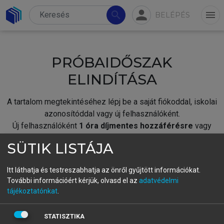
person
search
menu
BELÉPÉS
PRÓBAIDŐSZAK
ELINDÍTÁSA
A tartalom megtekintéséhez lépj be a saját fiókoddal, iskolai
azonosítóddal vagy új felhasználóként.
Új felhasználóként
1 óra díjmentes hozzáférésre
vagy
jogosult.
SÜTIK LISTÁJA
A próbaidőszak elindításához,
jelentkezz
be meglévő
fiókoddal,
vagy hozz létre új fiókot.
Itt láthatja és testreszabhatja az önről gyűjtött információkat.
További információért kérjük, olvasd el az
adatvédelmi
A regisztráció után a
próbaidőszak
automatikusan
elindul.
tájékoztatónkat
.
BELÉPÉS SAJÁT FIÓKKAL
STATISZTIKA