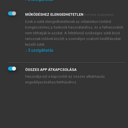
Kérek értesítést az Akadémiai Kiadó Zrt. újdonságairól,
akcióiról.
MŰKÖDÉSHEZ ELENGEDHETETLEN
(mindig szükséges)
Az
Adatkezelési tájékoztatóban
foglaltakat tudomásul
veszem és elfogadom.
Ezek a sütik elengedhetetlenek az oldalunkon történő
Az
Általános vásárlási feltételeket
, valamint a
szotar.net
és a
böngészéshez,a funkciók használatához, és a felhasználók
mersz.hu
oldalak licencszerződéseiben foglaltakat
nem tilthatják le azokat. A feltétlenül szükséges sütik közé
tudomásul veszem és elfogadom.
tartoznak többek között a személyre szabott beállításokat
kezelő sütik.
↓
3
szolgáltatás
KIPRÓBÁLOM
ÖSSZES APP ÁTKAPCSOLÁSA
Használja ezt a kapcsolót az összes alkalmazás
engedélyezéséhez/letiltásához.
MIÉRT ÉRDEMES A MERSZ ONLINE
OKOSKÖNYVTÁRAT HASZNÁLNI?