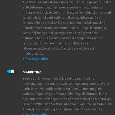
A statisztikai sütiket „teljesítménysütiknek” is nevezik. Ezek a
sütik információkat gyűjtenek a webhely használatának
módjáról, többek között arról, hogy milyen oldalakat keresett
ÚJ FIÓK LÉTREHOZÁSA
fel és milyen linkekre kattintott. Ezek az információk a
1 óra díjmentes hozzáférés
felhasználó azonosítására nem használhatóak, mivel az
adatok összesítettek és anonimizáltak. Céljuk kizárólag a
weboldal funkcióinak javítása. Ezek közé tartoznak a
E-MAIL-CÍM
harmadik féltől származó elemzési szolgáltatásokhoz
tartozó sütik; ilyen elemzési szolgáltatások a
látogatóelemzések, a hőtérképek és a közösségi
NÉV
médiaanalitika.
↓
1
szolgáltatás
JELSZÓ
MARKETING
Ezek a sütik nyomon követik a felhasználó online
tevékenységét. Az online tevékenységek megismerésével a
JELSZÓ ÚJRA
hirdetők relevánsabb reklámokat jeleníthetnek meg, és
korlátozhatják, hogy a felhasználó hány alkalommal láthat
egy hirdetést. Ezek a sütik más szervezetekkel és hirdetőkkel
is megoszthatják ezeket az információkat. Ezek állandó sütik,
Kérek értesítést a MeRSZ újdonságairól, akcióiról.
amelyek szinte mindig egy harmadik féltől származnak.
↓
2
szolgáltatás