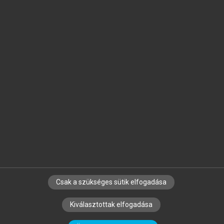
Jelöld meg a számodra fontos részeket, és
készíts
saját
jegyzeteket!
Egyéni előfizetéssel további
MeRSZ+ funkciókat
és
tartalmakat is elérhetsz.
Csak a szükséges sütik elfogadása
SZERZŐKNEK
CÉGEKNEK
KÖNYVTÁROSOKNAK
Kiválasztottak elfogadása
SZERKESZTÉSI ÉS LEKTORÁLÁSI ALAPELVEK