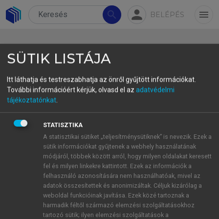
person
search
menu
BELÉPÉS
SÜTIK LISTÁJA
Itt láthatja és testreszabhatja az önről gyűjtött információkat.
További információért kérjük, olvasd el az
adatvédelmi
4. A befektetésösztönzés
tájékoztatónkat
.
rendszerének változása
STATISZTIKA
Miután felismerték a külföldi közvetlentőke-
A statisztikai sütiket „teljesítménysütiknek” is nevezik. Ezek a
sütik információkat gyűjtenek a webhely használatának
befektetések gazdaságra és versenyképességre
módjáról, többek között arról, hogy milyen oldalakat keresett
gyakorolt potenciális pozitív hatását, a kormányok
fel és milyen linkekre kattintott. Ezek az információk a
az elmúlt években – a válságévek kivételével –
felhasználó azonosítására nem használhatóak, mivel az
jelentősen csökkentették az ezek előtt álló
adatok összesítettek és anonimizáltak. Céljuk kizárólag a
weboldal funkcióinak javítása. Ezek közé tartoznak a
akadályokat, javították az általános befektetési
harmadik féltől származó elemzési szolgáltatásokhoz
környezetet, és különböző ösztönzőket vezettek be
tartozó sütik; ilyen elemzési szolgáltatások a