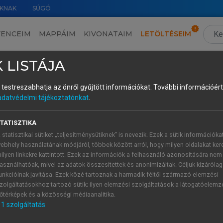
KNAK
SÚGÓ
VENCEIM
MAPPÁIM
KIVONATAIM
LETÖLTÉSEIM
ányok
›
A ballada a brit hagyományban
›
A népballada kritikai felértékelődése: Sid
 LISTÁJA
és testreszabhatja az önről gyűjtött információkat.
További információért 
adatvédelmi tájékoztatónkat
.
se: Sidney, Addison, Burke
TATISZTIKA
ára, a gyűjtemény első és harmadik kötete elé a szerkesztő eg
 statisztikai sütiket „teljesítménysütiknek” is nevezik. Ezek a sütik információka
ránti poétikai érdeklődés nyomait már a késő reneszánszba
ebhely használatának módjáról, többek között arról, hogy milyen oldalakat kere
ől. Az első mottót Philip Sidney
A költészet védelme
(Defence of 
ilyen linkekre kattintott. Ezek az információk a felhasználó azonosítására nem
tjáról vette Percy, ahol Sidney épp
A chevioti vadászat
‒ a
asználhatóak, mivel az adatok összesítettek és anonimizáltak. Céljuk kizáróla
unkcióinak javítása. Ezek közé tartoznak a harmadik féltől származó elemzési
zél, udvari költő módjára megjegyezve persze, hogy habár m
zolgáltatásokhoz tartozó sütik; ilyen elemzési szolgáltatások a látogatóelemz
rs hangján hallani, bizonyára még nagyszerűbb volna, ha Pi
őtérképek és a közösségi médiaanalitika.
ben is, amikor feljavítási igénnyel átstilizálta egyik-másik da
1
szolgáltatás
zen az antik mintákat szem előtt tartó poétikán, s immár hián