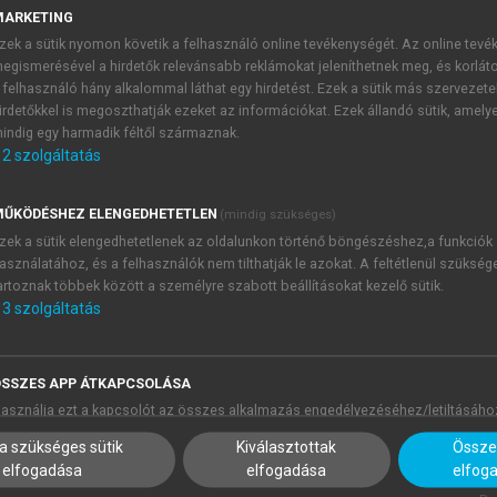
gy ballada, mely az átlagemberek gyönyörűségére szolgál, biz
MARKETING
ga még nem tett képtelenné az efféle élvezetre; s ennek egys
zek a sütik nyomon követik a felhasználó online tevékenységét. Az online tev
gközönségesebb emberek számára kívánatossá teszik a ter
egismerésével a hirdetők relevánsabb reklámokat jeleníthetnek meg, és korlát
 felhasználó hány alkalommal láthat egy hirdetést. Ezek a sütik más szervezete
1
Addison 1711-ben a
Spectator
70., 74. és 85. számában h
irdetőkkel is megoszthatják ezeket az információkat. Ezek állandó sütik, amely
t
mellett
Az erdei gyerekek
történetében dicsérte a „stílus egy
indig egy harmadik féltől származnak.
 (
Spectator,
103). Úgy vélte, hogy az egyszerű népi gondol
2
szolgáltatás
mert nem más, mint „a természet hétköznapian egyszerű má
le copy of nature, destitute of the helps and ornaments of art]
” (
Spe
ŰKÖDÉSHEZ ELENGEDHETETLEN
(mindig szükséges)
extusába helyezi a balladákkal, s azokon keresztül az ar
zek a sütik elengedhetetlenek az oldalunkon történő böngészéshez,a funkciók
tel hallgattam az olyan, apáról fiúra szálló dalokat és mesék
asználatához, és a felhasználók nem tilthatják le azokat. A feltétlenül szükség
artoznak többek között a személyre szabott beállításokat kezelő sütik.
kább divatosak” (uo. 101). Ahogy a kontinentális Grand Tou
3
szolgáltatás
vagy épp ír tájak látványvilágának térbeli felfedezését kínálta
ő nemzeti kultúrák gyökereihez tett időutazásként jelenhettek
tásaként eredetkutatássá, a nemzeti kultúrkincsek régészeti fe
SSZES APP ÁTKAPCSOLÁSA
megalkotásának programjává alakult. Ez a mítoszalkotás és ka
asználja ezt a kapcsolót az összes alkalmazás engedélyezéséhez/letiltásáho
z állítólagosan megtalált források kitalálását, a nemzeti ka
a szükséges sütik
Kiválasztottak
Összes
agyományok kultikus tisztelete és követése ‒ az irodalmi pri
elfogadása
elfogadása
elfog
t, melyek ekkoriban jelentek meg a brit irodalom színpadán, s