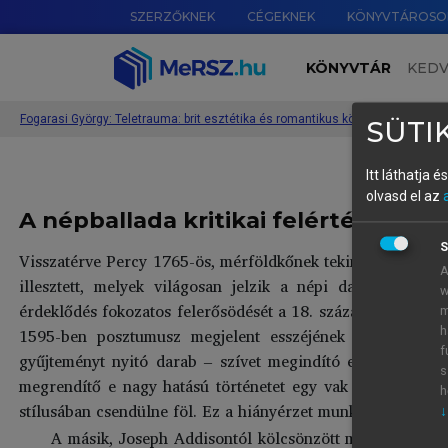
SZERZŐKNEK
CÉGEKNEK
KÖNYVTÁROSO
KÖNYVTÁR
KED
Fogarasi György: Teletrauma: brit esztétika és romantikus költészet
›
Tanulm
SÜTIK
Itt láthatja 
olvasd el az
A népballada kritikai felértékelődé
S
Visszatérve Percy 1765-ös, mérföldkőnek tekinthető munkáj
A
illesztett, melyek világosan jelzik a népi dalkultúra i
w
érdeklődés fokozatos felerősödését a 18. század első felét
m
1595-ben posztumusz megjelent esszéjének arról a pon
h
f
gyűjteményt nyitó darab ‒ szívet megindító erejéről bes
s
megrendítő e nagy hatású történetet egy vak hegedűs nye
h
stílusában csendülne föl. Ez a hiányérzet munkálhatott Percy
↓
A másik, Joseph Addisontól kölcsönzött mottó túllép e