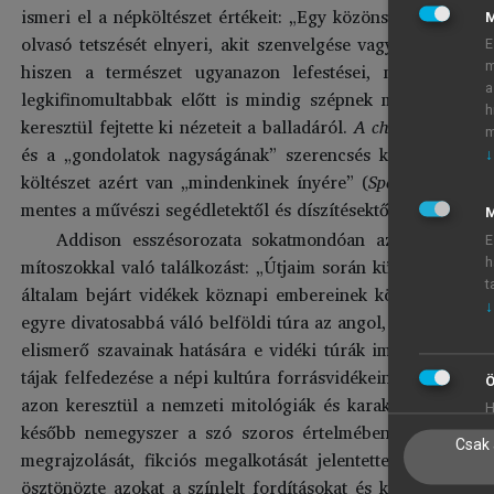
ismeri el a népköltészet értékeit: „Egy közönséges dal va
olvasó tetszését elnyeri, akit szenvelgése vagy tudatlansá
E
hiszen a természet ugyanazon lefestései, melyek a le
m
a
legkifinomultabbak előtt is mindig szépnek mutatkoznak.”
h
keresztül fejtette ki nézeteit a balladáról.
A chevioti vadásza
m
és a „gondolatok nagyságának” szerencsés kombinációját
↓
költészet azért van „mindenkinek ínyére” (
Spectator,
102), 
mentes a művészi segédletektől és díszítésektől
[a plain simp
M
Addison esszésorozata sokatmondóan az utazás kont
E
mítoszokkal való találkozást: „Útjaim során különös élvezet
h
t
általam bejárt vidékek köznapi embereinek körében legin
↓
egyre divatosabbá váló belföldi túra az angol, skót, walesi 
elismerő szavainak hatására e vidéki túrák immár az illet
tájak felfedezése a népi kultúra forrásvidékeinek meglátoga
Ö
azon keresztül a nemzeti mitológiák és karakterisztikák 
H
később nemegyszer a szó szoros értelmében is alkotást, a
Csak 
megrajzolását, fikciós megalkotását jelentette. Az ősi h
ösztönözte azokat a színlelt fordításokat és közreadásoka