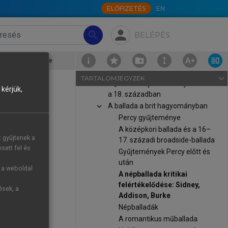
Előszó
ELŐFIZETÉS
EN
chevron_right
Tanulmányok
A fenséges elméletei a 18.
person
search
BELÉPÉS
századi brit esztétikai
gondolkodásban
ney, Addison, Burke
chevron_right
Teletrauma: a távolság Burke
esztétikájában
navigate_next
TARTALOMJEGYZÉK
chevron_right
A „festői”: tájleírás és tájkertészet
kérjük,
a 18. században
chevron_right
A ballada a brit hagyományban
Percy gyűjteménye
A középkori ballada és a 16–
y-egy mottót
t gyűjtenek a
17. századi broadside-ballada
n, majd ezen
sett fel és
Gyűjtemények Percy előtt és
Poesie)
című,
után
 Percy-féle
g a weboldal
A népballada kritikai
indig mélyen
felértékelődése: Sidney,
ések, a
ndarosz ékes
Addison, Burke
rabot.
Népballadák
A romantikus műballada
yérzet nélkül