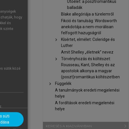
Utóélet: a posztromantikus
tosan minden
balladák
zerű oka van,
ékenységek
Blake allegóriája a türelemről
mészetet, a
ozhatják, hogy
Fikció és tanulság: Wordsworth
kkel és
árom esszén
anekdotája a nem-morálisan
ek szinte
szerűségének”
felfogott hazugságról
kodásmód és
chevron_right
Kísértet, elmélet: Coleridge és
Luther
solata, mely
Amit Shelley „életnek” nevez
ctator,
124).
chevron_right
Törvényhozás és költészet:
chaikus népi
Rousseau, Kant, Shelley és az
et, melyek az
es sütik közé
apostolok alkonya a magyar
rral szemben
(poszt)romantikus költészetben
, úgy Addison
chevron_right
Függelék
 meg. A honi
A tanulmányok eredeti megjelenési
helye
ltárásának, s
A fordítások eredeti megjelenési
rakterképzés
z.
helye
rakterjegyek
 süti
mitivizmus ‒
adása
navigate_next
 futottak be
KERESÉS A KIADVÁNYBAN