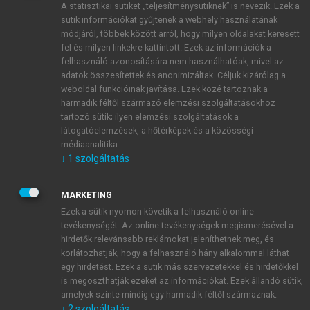
A statisztikai sütiket „teljesítménysütiknek” is nevezik. Ezek a
sütik információkat gyűjtenek a webhely használatának
módjáról, többek között arról, hogy milyen oldalakat keresett
ÚJ FIÓK LÉTREHOZÁSA
fel és milyen linkekre kattintott. Ezek az információk a
1 óra díjmentes hozzáférés
felhasználó azonosítására nem használhatóak, mivel az
adatok összesítettek és anonimizáltak. Céljuk kizárólag a
weboldal funkcióinak javítása. Ezek közé tartoznak a
E-MAIL-CÍM
harmadik féltől származó elemzési szolgáltatásokhoz
tartozó sütik; ilyen elemzési szolgáltatások a
látogatóelemzések, a hőtérképek és a közösségi
NÉV
médiaanalitika.
↓
1
szolgáltatás
JELSZÓ
MARKETING
Ezek a sütik nyomon követik a felhasználó online
tevékenységét. Az online tevékenységek megismerésével a
JELSZÓ ÚJRA
hirdetők relevánsabb reklámokat jeleníthetnek meg, és
korlátozhatják, hogy a felhasználó hány alkalommal láthat
egy hirdetést. Ezek a sütik más szervezetekkel és hirdetőkkel
is megoszthatják ezeket az információkat. Ezek állandó sütik,
Kérek értesítést a MeRSZ újdonságairól, akcióiról.
amelyek szinte mindig egy harmadik féltől származnak.
↓
2
szolgáltatás