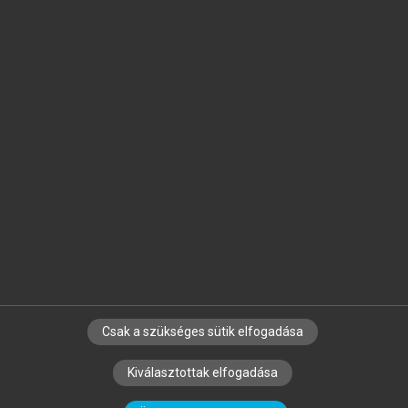
Jelöld meg a számodra fontos részeket, és
készíts
saját
jegyzeteket!
Egyéni előfizetéssel további
MeRSZ+ funkciókat
és
tartalmakat is elérhetsz.
Csak a szükséges sütik elfogadása
SZERZŐKNEK
CÉGEKNEK
KÖNYVTÁROSOKNAK
Kiválasztottak elfogadása
SZERKESZTÉSI ÉS LEKTORÁLÁSI ALAPELVEK