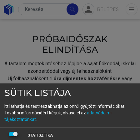
person
search
menu
BELÉPÉS
PRÓBAIDŐSZAK
ELINDÍTÁSA
A tartalom megtekintéséhez lépj be a saját fiókoddal, iskolai
azonosítóddal vagy új felhasználóként.
Új felhasználóként
1 óra díjmentes hozzáférésre
vagy
jogosult.
SÜTIK LISTÁJA
A próbaidőszak elindításához,
jelentkezz
be meglévő
fiókoddal,
vagy hozz létre új fiókot.
Itt láthatja és testreszabhatja az önről gyűjtött információkat.
További információért kérjük, olvasd el az
adatvédelmi
A regisztráció után a
próbaidőszak
automatikusan
elindul.
tájékoztatónkat
.
BELÉPÉS SAJÁT FIÓKKAL
STATISZTIKA