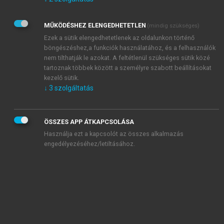
Kérek értesítést az Akadémiai Kiadó Zrt. újdonságairól,
akcióiról.
MŰKÖDÉSHEZ ELENGEDHETETLEN
(mindig szükséges)
Az
Adatkezelési tájékoztatóban
foglaltakat tudomásul
veszem és elfogadom.
Ezek a sütik elengedhetetlenek az oldalunkon történő
Az
Általános vásárlási feltételeket
, valamint a
szotar.net
és a
böngészéshez,a funkciók használatához, és a felhasználók
mersz.hu
oldalak licencszerződéseiben foglaltakat
nem tilthatják le azokat. A feltétlenül szükséges sütik közé
tudomásul veszem és elfogadom.
tartoznak többek között a személyre szabott beállításokat
kezelő sütik.
↓
3
szolgáltatás
KIPRÓBÁLOM
ÖSSZES APP ÁTKAPCSOLÁSA
Használja ezt a kapcsolót az összes alkalmazás
engedélyezéséhez/letiltásához.
MIÉRT ÉRDEMES A MERSZ ONLINE
OKOSKÖNYVTÁRAT HASZNÁLNI?