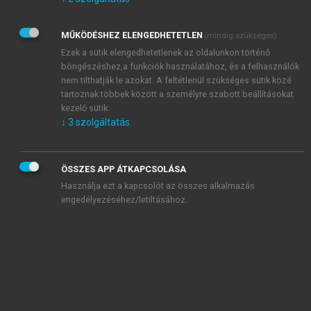
Kérek értesítést az Akadémiai Kiadó Zrt. újdonságairól,
akcióiról.
MŰKÖDÉSHEZ ELENGEDHETETLEN
(mindig szükséges)
Az
Adatkezelési tájékoztatóban
foglaltakat tudomásul
veszem és elfogadom.
Ezek a sütik elengedhetetlenek az oldalunkon történő
Az
Általános vásárlási feltételeket
, valamint a
szotar.net
és a
böngészéshez,a funkciók használatához, és a felhasználók
mersz.hu
oldalak licencszerződéseiben foglaltakat
nem tilthatják le azokat. A feltétlenül szükséges sütik közé
tudomásul veszem és elfogadom.
tartoznak többek között a személyre szabott beállításokat
kezelő sütik.
↓
3
szolgáltatás
KIPRÓBÁLOM
ÖSSZES APP ÁTKAPCSOLÁSA
Használja ezt a kapcsolót az összes alkalmazás
engedélyezéséhez/letiltásához.
MIÉRT ÉRDEMES A MERSZ ONLINE
OKOSKÖNYVTÁRAT HASZNÁLNI?