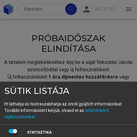
person
search
menu
BELÉPÉS
PRÓBAIDŐSZAK
ELINDÍTÁSA
A tartalom megtekintéséhez lépj be a saját fiókoddal, iskolai
azonosítóddal vagy új felhasználóként.
Új felhasználóként
1 óra díjmentes hozzáférésre
vagy
jogosult.
SÜTIK LISTÁJA
A próbaidőszak elindításához,
jelentkezz
be meglévő
fiókoddal,
vagy hozz létre új fiókot.
Itt láthatja és testreszabhatja az önről gyűjtött információkat.
További információért kérjük, olvasd el az
adatvédelmi
A regisztráció után a
próbaidőszak
automatikusan
elindul.
tájékoztatónkat
.
BELÉPÉS SAJÁT FIÓKKAL
STATISZTIKA