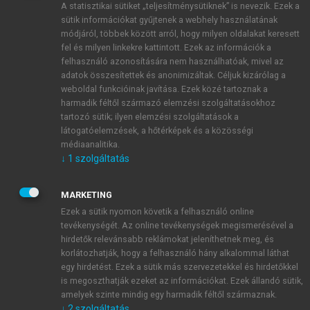
A statisztikai sütiket „teljesítménysütiknek” is nevezik. Ezek a
sütik információkat gyűjtenek a webhely használatának
módjáról, többek között arról, hogy milyen oldalakat keresett
ÚJ FIÓK LÉTREHOZÁSA
fel és milyen linkekre kattintott. Ezek az információk a
1 óra díjmentes hozzáférés
felhasználó azonosítására nem használhatóak, mivel az
adatok összesítettek és anonimizáltak. Céljuk kizárólag a
weboldal funkcióinak javítása. Ezek közé tartoznak a
E-MAIL-CÍM
harmadik féltől származó elemzési szolgáltatásokhoz
tartozó sütik; ilyen elemzési szolgáltatások a
látogatóelemzések, a hőtérképek és a közösségi
NÉV
médiaanalitika.
↓
1
szolgáltatás
JELSZÓ
MARKETING
Ezek a sütik nyomon követik a felhasználó online
tevékenységét. Az online tevékenységek megismerésével a
JELSZÓ ÚJRA
hirdetők relevánsabb reklámokat jeleníthetnek meg, és
korlátozhatják, hogy a felhasználó hány alkalommal láthat
egy hirdetést. Ezek a sütik más szervezetekkel és hirdetőkkel
is megoszthatják ezeket az információkat. Ezek állandó sütik,
Kérek értesítést a MeRSZ újdonságairól, akcióiról.
amelyek szinte mindig egy harmadik féltől származnak.
↓
2
szolgáltatás