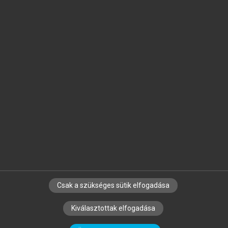
Jelöld meg a számodra fontos részeket, és
készíts
saját
jegyzeteket!
Egyéni előfizetéssel további
MeRSZ+ funkciókat
és
tartalmakat is elérhetsz.
Csak a szükséges sütik elfogadása
SZERZŐKNEK
CÉGEKNEK
KÖNYVTÁROSOKNAK
Kiválasztottak elfogadása
SZERKESZTÉSI ÉS LEKTORÁLÁSI ALAPELVEK