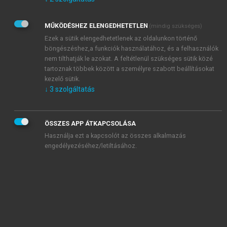
Kérek értesítést az Akadémiai Kiadó Zrt. újdonságairól,
akcióiról.
MŰKÖDÉSHEZ ELENGEDHETETLEN
(mindig szükséges)
Az
Adatkezelési tájékoztatóban
foglaltakat tudomásul
veszem és elfogadom.
Ezek a sütik elengedhetetlenek az oldalunkon történő
Az
Általános vásárlási feltételeket
, valamint a
szotar.net
és a
böngészéshez,a funkciók használatához, és a felhasználók
mersz.hu
oldalak licencszerződéseiben foglaltakat
nem tilthatják le azokat. A feltétlenül szükséges sütik közé
tudomásul veszem és elfogadom.
tartoznak többek között a személyre szabott beállításokat
kezelő sütik.
↓
3
szolgáltatás
KIPRÓBÁLOM
ÖSSZES APP ÁTKAPCSOLÁSA
Használja ezt a kapcsolót az összes alkalmazás
engedélyezéséhez/letiltásához.
MIÉRT ÉRDEMES A MERSZ ONLINE
OKOSKÖNYVTÁRAT HASZNÁLNI?