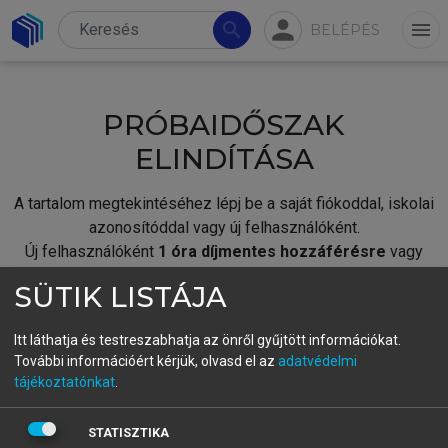
person
search
menu
BELÉPÉS
PRÓBAIDŐSZAK
ELINDÍTÁSA
A tartalom megtekintéséhez lépj be a saját fiókoddal, iskolai
azonosítóddal vagy új felhasználóként.
Új felhasználóként
1 óra díjmentes hozzáférésre
vagy
jogosult.
SÜTIK LISTÁJA
A próbaidőszak elindításához,
jelentkezz
be meglévő
fiókoddal,
vagy hozz létre új fiókot.
Itt láthatja és testreszabhatja az önről gyűjtött információkat.
További információért kérjük, olvasd el az
adatvédelmi
A regisztráció után a
próbaidőszak
automatikusan
elindul.
tájékoztatónkat
.
BELÉPÉS SAJÁT FIÓKKAL
STATISZTIKA