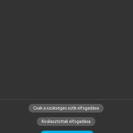
Jelöld meg a számodra fontos részeket, és
készíts
saját
jegyzeteket!
Egyéni előfizetéssel további
MeRSZ+ funkciókat
és
tartalmakat is elérhetsz.
Csak a szükséges sütik elfogadása
SZERZŐKNEK
CÉGEKNEK
KÖNYVTÁROSOKNAK
Kiválasztottak elfogadása
SZERKESZTÉSI ÉS LEKTORÁLÁSI ALAPELVEK