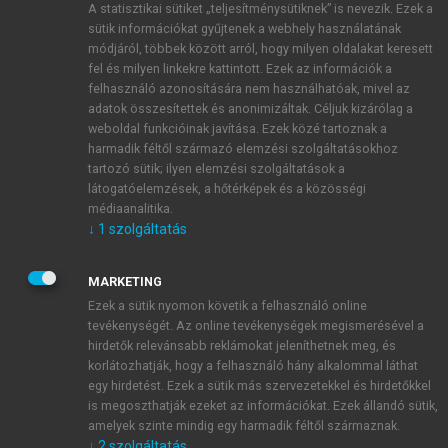
A statisztikai sütiket „teljesítménysütiknek” is nevezik. Ezek a
sütik információkat gyűjtenek a webhely használatának
módjáról, többek között arról, hogy milyen oldalakat keresett
ÚJ FIÓK LÉTREHOZÁSA
fel és milyen linkekre kattintott. Ezek az információk a
1 óra díjmentes hozzáférés
felhasználó azonosítására nem használhatóak, mivel az
adatok összesítettek és anonimizáltak. Céljuk kizárólag a
weboldal funkcióinak javítása. Ezek közé tartoznak a
E-MAIL-CÍM
harmadik féltől származó elemzési szolgáltatásokhoz
tartozó sütik; ilyen elemzési szolgáltatások a
látogatóelemzések, a hőtérképek és a közösségi
NÉV
médiaanalitika.
↓
1
szolgáltatás
JELSZÓ
MARKETING
Ezek a sütik nyomon követik a felhasználó online
tevékenységét. Az online tevékenységek megismerésével a
JELSZÓ ÚJRA
hirdetők relevánsabb reklámokat jeleníthetnek meg, és
korlátozhatják, hogy a felhasználó hány alkalommal láthat
egy hirdetést. Ezek a sütik más szervezetekkel és hirdetőkkel
is megoszthatják ezeket az információkat. Ezek állandó sütik,
Kérek értesítést a MeRSZ újdonságairól, akcióiról.
amelyek szinte mindig egy harmadik féltől származnak.
↓
2
szolgáltatás