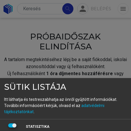
person
search
menu
BELÉPÉS
PRÓBAIDŐSZAK
ELINDÍTÁSA
A tartalom megtekintéséhez lépj be a saját fiókoddal, iskolai
azonosítóddal vagy új felhasználóként.
Új felhasználóként
1 óra díjmentes hozzáférésre
vagy
jogosult.
SÜTIK LISTÁJA
A próbaidőszak elindításához,
jelentkezz
be meglévő
fiókoddal,
vagy hozz létre új fiókot.
Itt láthatja és testreszabhatja az önről gyűjtött információkat.
További információért kérjük, olvasd el az
adatvédelmi
A regisztráció után a
próbaidőszak
automatikusan
elindul.
tájékoztatónkat
.
BELÉPÉS SAJÁT FIÓKKAL
STATISZTIKA