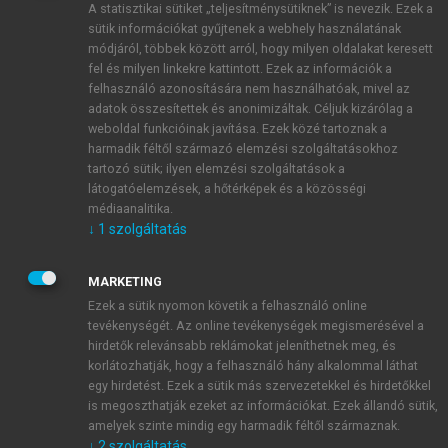
A statisztikai sütiket „teljesítménysütiknek” is nevezik. Ezek a
sütik információkat gyűjtenek a webhely használatának
módjáról, többek között arról, hogy milyen oldalakat keresett
ÚJ FIÓK LÉTREHOZÁSA
fel és milyen linkekre kattintott. Ezek az információk a
1 óra díjmentes hozzáférés
felhasználó azonosítására nem használhatóak, mivel az
adatok összesítettek és anonimizáltak. Céljuk kizárólag a
weboldal funkcióinak javítása. Ezek közé tartoznak a
E-MAIL-CÍM
harmadik féltől származó elemzési szolgáltatásokhoz
tartozó sütik; ilyen elemzési szolgáltatások a
látogatóelemzések, a hőtérképek és a közösségi
NÉV
médiaanalitika.
↓
1
szolgáltatás
JELSZÓ
MARKETING
Ezek a sütik nyomon követik a felhasználó online
tevékenységét. Az online tevékenységek megismerésével a
JELSZÓ ÚJRA
hirdetők relevánsabb reklámokat jeleníthetnek meg, és
korlátozhatják, hogy a felhasználó hány alkalommal láthat
egy hirdetést. Ezek a sütik más szervezetekkel és hirdetőkkel
is megoszthatják ezeket az információkat. Ezek állandó sütik,
Kérek értesítést a MeRSZ újdonságairól, akcióiról.
amelyek szinte mindig egy harmadik féltől származnak.
↓
2
szolgáltatás