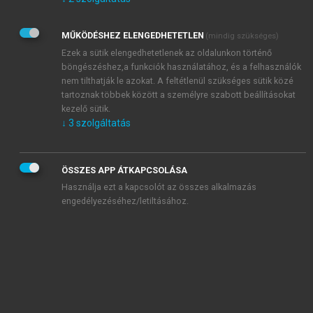
Kérek értesítést az Akadémiai Kiadó Zrt. újdonságairól,
akcióiról.
MŰKÖDÉSHEZ ELENGEDHETETLEN
(mindig szükséges)
Az
Adatkezelési tájékoztatóban
foglaltakat tudomásul
veszem és elfogadom.
Ezek a sütik elengedhetetlenek az oldalunkon történő
Az
Általános vásárlási feltételeket
, valamint a
szotar.net
és a
böngészéshez,a funkciók használatához, és a felhasználók
mersz.hu
oldalak licencszerződéseiben foglaltakat
nem tilthatják le azokat. A feltétlenül szükséges sütik közé
tudomásul veszem és elfogadom.
tartoznak többek között a személyre szabott beállításokat
kezelő sütik.
↓
3
szolgáltatás
KIPRÓBÁLOM
ÖSSZES APP ÁTKAPCSOLÁSA
Használja ezt a kapcsolót az összes alkalmazás
engedélyezéséhez/letiltásához.
MIÉRT ÉRDEMES A MERSZ ONLINE
OKOSKÖNYVTÁRAT HASZNÁLNI?