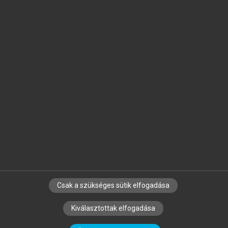
Jelöld meg a számodra fontos részeket, és
készíts
saját
jegyzeteket!
Egyéni előfizetéssel további
MeRSZ+ funkciókat
és
tartalmakat is elérhetsz.
Csak a szükséges sütik elfogadása
SZERZŐKNEK
CÉGEKNEK
KÖNYVTÁROSOKNAK
Kiválasztottak elfogadása
SZERKESZTÉSI ÉS LEKTORÁLÁSI ALAPELVEK