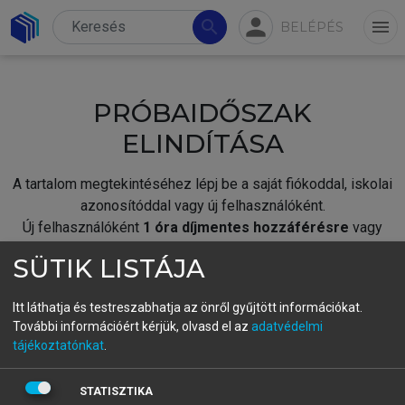
person
search
menu
BELÉPÉS
PRÓBAIDŐSZAK
ELINDÍTÁSA
A tartalom megtekintéséhez lépj be a saját fiókoddal, iskolai
azonosítóddal vagy új felhasználóként.
Új felhasználóként
1 óra díjmentes hozzáférésre
vagy
jogosult.
SÜTIK LISTÁJA
A próbaidőszak elindításához,
jelentkezz
be meglévő
fiókoddal,
vagy hozz létre új fiókot.
Itt láthatja és testreszabhatja az önről gyűjtött információkat.
További információért kérjük, olvasd el az
adatvédelmi
A regisztráció után a
próbaidőszak
automatikusan
elindul.
tájékoztatónkat
.
BELÉPÉS SAJÁT FIÓKKAL
STATISZTIKA