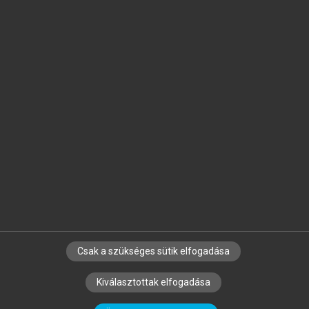
Jelöld meg a számodra fontos részeket, és
készíts
saját
jegyzeteket!
Egyéni előfizetéssel további
MeRSZ+ funkciókat
és
tartalmakat is elérhetsz.
Csak a szükséges sütik elfogadása
SZERZŐKNEK
CÉGEKNEK
KÖNYVTÁROSOKNAK
Kiválasztottak elfogadása
SZERKESZTÉSI ÉS LEKTORÁLÁSI ALAPELVEK