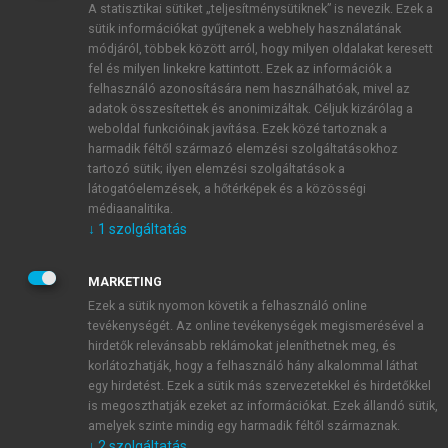
A statisztikai sütiket „teljesítménysütiknek” is nevezik. Ezek a
sütik információkat gyűjtenek a webhely használatának
módjáról, többek között arról, hogy milyen oldalakat keresett
ÚJ FIÓK LÉTREHOZÁSA
fel és milyen linkekre kattintott. Ezek az információk a
1 óra díjmentes hozzáférés
felhasználó azonosítására nem használhatóak, mivel az
adatok összesítettek és anonimizáltak. Céljuk kizárólag a
weboldal funkcióinak javítása. Ezek közé tartoznak a
E-MAIL-CÍM
harmadik féltől származó elemzési szolgáltatásokhoz
tartozó sütik; ilyen elemzési szolgáltatások a
látogatóelemzések, a hőtérképek és a közösségi
NÉV
médiaanalitika.
↓
1
szolgáltatás
JELSZÓ
MARKETING
Ezek a sütik nyomon követik a felhasználó online
tevékenységét. Az online tevékenységek megismerésével a
JELSZÓ ÚJRA
hirdetők relevánsabb reklámokat jeleníthetnek meg, és
korlátozhatják, hogy a felhasználó hány alkalommal láthat
egy hirdetést. Ezek a sütik más szervezetekkel és hirdetőkkel
is megoszthatják ezeket az információkat. Ezek állandó sütik,
Kérek értesítést a MeRSZ újdonságairól, akcióiról.
amelyek szinte mindig egy harmadik féltől származnak.
↓
2
szolgáltatás