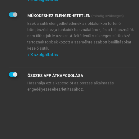
Kérek értesítést az Akadémiai Kiadó Zrt. újdonságairól,
akcióiról.
MŰKÖDÉSHEZ ELENGEDHETETLEN
(mindig szükséges)
Az
Adatkezelési tájékoztatóban
foglaltakat tudomásul
veszem és elfogadom.
Ezek a sütik elengedhetetlenek az oldalunkon történő
Az
Általános vásárlási feltételeket
, valamint a
szotar.net
és a
böngészéshez,a funkciók használatához, és a felhasználók
mersz.hu
oldalak licencszerződéseiben foglaltakat
nem tilthatják le azokat. A feltétlenül szükséges sütik közé
tudomásul veszem és elfogadom.
tartoznak többek között a személyre szabott beállításokat
kezelő sütik.
↓
3
szolgáltatás
KIPRÓBÁLOM
ÖSSZES APP ÁTKAPCSOLÁSA
Használja ezt a kapcsolót az összes alkalmazás
engedélyezéséhez/letiltásához.
MIÉRT ÉRDEMES A MERSZ ONLINE
OKOSKÖNYVTÁRAT HASZNÁLNI?