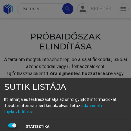
person
search
menu
BELÉPÉS
PRÓBAIDŐSZAK
ELINDÍTÁSA
A tartalom megtekintéséhez lépj be a saját fiókoddal, iskolai
azonosítóddal vagy új felhasználóként.
Új felhasználóként
1 óra díjmentes hozzáférésre
vagy
jogosult.
SÜTIK LISTÁJA
A próbaidőszak elindításához,
jelentkezz
be meglévő
fiókoddal,
vagy hozz létre új fiókot.
Itt láthatja és testreszabhatja az önről gyűjtött információkat.
További információért kérjük, olvasd el az
adatvédelmi
A regisztráció után a
próbaidőszak
automatikusan
elindul.
tájékoztatónkat
.
BELÉPÉS SAJÁT FIÓKKAL
STATISZTIKA