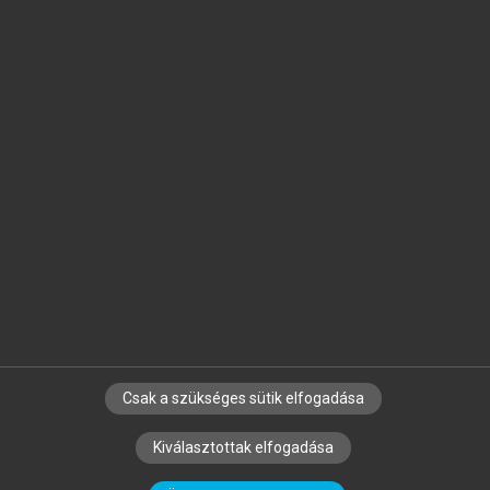
Jelöld meg a számodra fontos részeket, és
készíts
saját
jegyzeteket!
Egyéni előfizetéssel további
MeRSZ+ funkciókat
és
tartalmakat is elérhetsz.
Csak a szükséges sütik elfogadása
SZERZŐKNEK
CÉGEKNEK
KÖNYVTÁROSOKNAK
Kiválasztottak elfogadása
SZERKESZTÉSI ÉS LEKTORÁLÁSI ALAPELVEK