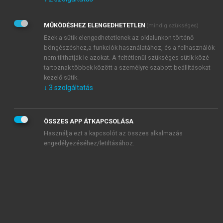
Kérek értesítést az Akadémiai Kiadó Zrt. újdonságairól,
akcióiról.
MŰKÖDÉSHEZ ELENGEDHETETLEN
(mindig szükséges)
Az
Adatkezelési tájékoztatóban
foglaltakat tudomásul
veszem és elfogadom.
Ezek a sütik elengedhetetlenek az oldalunkon történő
Az
Általános vásárlási feltételeket
, valamint a
szotar.net
és a
böngészéshez,a funkciók használatához, és a felhasználók
mersz.hu
oldalak licencszerződéseiben foglaltakat
nem tilthatják le azokat. A feltétlenül szükséges sütik közé
tudomásul veszem és elfogadom.
tartoznak többek között a személyre szabott beállításokat
kezelő sütik.
↓
3
szolgáltatás
KIPRÓBÁLOM
ÖSSZES APP ÁTKAPCSOLÁSA
Használja ezt a kapcsolót az összes alkalmazás
engedélyezéséhez/letiltásához.
MIÉRT ÉRDEMES A MERSZ ONLINE
OKOSKÖNYVTÁRAT HASZNÁLNI?