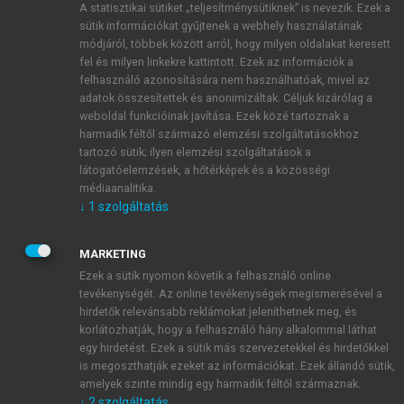
A statisztikai sütiket „teljesítménysütiknek” is nevezik. Ezek a
sütik információkat gyűjtenek a webhely használatának
módjáról, többek között arról, hogy milyen oldalakat keresett
ÚJ FIÓK LÉTREHOZÁSA
fel és milyen linkekre kattintott. Ezek az információk a
1 óra díjmentes hozzáférés
felhasználó azonosítására nem használhatóak, mivel az
adatok összesítettek és anonimizáltak. Céljuk kizárólag a
weboldal funkcióinak javítása. Ezek közé tartoznak a
E-MAIL-CÍM
harmadik féltől származó elemzési szolgáltatásokhoz
tartozó sütik; ilyen elemzési szolgáltatások a
látogatóelemzések, a hőtérképek és a közösségi
NÉV
médiaanalitika.
↓
1
szolgáltatás
JELSZÓ
MARKETING
Ezek a sütik nyomon követik a felhasználó online
tevékenységét. Az online tevékenységek megismerésével a
JELSZÓ ÚJRA
hirdetők relevánsabb reklámokat jeleníthetnek meg, és
korlátozhatják, hogy a felhasználó hány alkalommal láthat
egy hirdetést. Ezek a sütik más szervezetekkel és hirdetőkkel
is megoszthatják ezeket az információkat. Ezek állandó sütik,
Kérek értesítést a MeRSZ újdonságairól, akcióiról.
amelyek szinte mindig egy harmadik féltől származnak.
↓
2
szolgáltatás