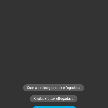
Jelöld meg a számodra fontos részeket, és
készíts
saját
jegyzeteket!
Egyéni előfizetéssel további
MeRSZ+ funkciókat
és
tartalmakat is elérhetsz.
Csak a szükséges sütik elfogadása
SZERZŐKNEK
CÉGEKNEK
KÖNYVTÁROSOKNAK
Kiválasztottak elfogadása
SZERKESZTÉSI ÉS LEKTORÁLÁSI ALAPELVEK