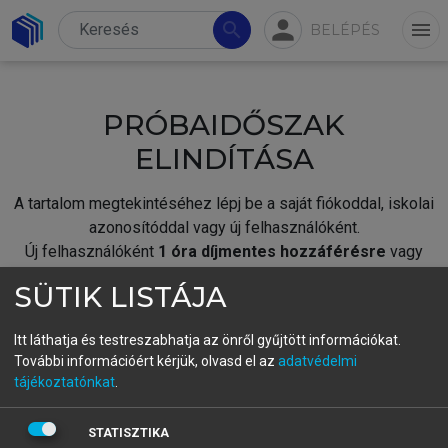
person
search
menu
BELÉPÉS
PRÓBAIDŐSZAK
ELINDÍTÁSA
A tartalom megtekintéséhez lépj be a saját fiókoddal, iskolai
azonosítóddal vagy új felhasználóként.
Új felhasználóként
1 óra díjmentes hozzáférésre
vagy
jogosult.
SÜTIK LISTÁJA
A próbaidőszak elindításához,
jelentkezz
be meglévő
fiókoddal,
vagy hozz létre új fiókot.
Itt láthatja és testreszabhatja az önről gyűjtött információkat.
További információért kérjük, olvasd el az
adatvédelmi
A regisztráció után a
próbaidőszak
automatikusan
elindul.
tájékoztatónkat
.
BELÉPÉS SAJÁT FIÓKKAL
STATISZTIKA