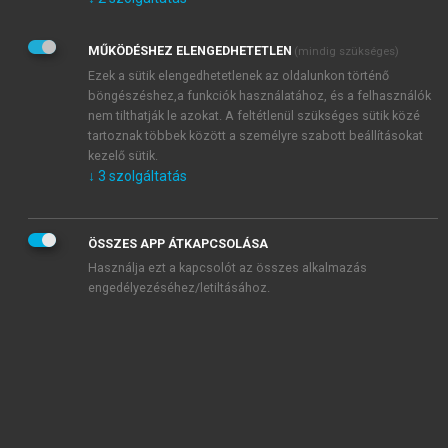
Kérek értesítést az Akadémiai Kiadó Zrt. újdonságairól,
akcióiról.
MŰKÖDÉSHEZ ELENGEDHETETLEN
(mindig szükséges)
Az
Adatkezelési tájékoztatóban
foglaltakat tudomásul
veszem és elfogadom.
Ezek a sütik elengedhetetlenek az oldalunkon történő
Az
Általános vásárlási feltételeket
, valamint a
szotar.net
és a
böngészéshez,a funkciók használatához, és a felhasználók
mersz.hu
oldalak licencszerződéseiben foglaltakat
nem tilthatják le azokat. A feltétlenül szükséges sütik közé
tudomásul veszem és elfogadom.
tartoznak többek között a személyre szabott beállításokat
kezelő sütik.
↓
3
szolgáltatás
KIPRÓBÁLOM
ÖSSZES APP ÁTKAPCSOLÁSA
Használja ezt a kapcsolót az összes alkalmazás
engedélyezéséhez/letiltásához.
MIÉRT ÉRDEMES A MERSZ ONLINE
OKOSKÖNYVTÁRAT HASZNÁLNI?