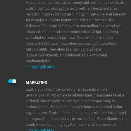
A statisztikai sütiket „teljesítménysütiknek” is nevezik. Ezek a
sütik információkat gyűjtenek a webhely használatának
módjáról, többek között arról, hogy milyen oldalakat keresett
ÚJ FIÓK LÉTREHOZÁSA
fel és milyen linkekre kattintott. Ezek az információk a
1 óra díjmentes hozzáférés
felhasználó azonosítására nem használhatóak, mivel az
adatok összesítettek és anonimizáltak. Céljuk kizárólag a
weboldal funkcióinak javítása. Ezek közé tartoznak a
E-MAIL-CÍM
harmadik féltől származó elemzési szolgáltatásokhoz
tartozó sütik; ilyen elemzési szolgáltatások a
látogatóelemzések, a hőtérképek és a közösségi
NÉV
médiaanalitika.
↓
1
szolgáltatás
JELSZÓ
MARKETING
Ezek a sütik nyomon követik a felhasználó online
tevékenységét. Az online tevékenységek megismerésével a
JELSZÓ ÚJRA
hirdetők relevánsabb reklámokat jeleníthetnek meg, és
korlátozhatják, hogy a felhasználó hány alkalommal láthat
egy hirdetést. Ezek a sütik más szervezetekkel és hirdetőkkel
is megoszthatják ezeket az információkat. Ezek állandó sütik,
Kérek értesítést a MeRSZ újdonságairól, akcióiról.
amelyek szinte mindig egy harmadik féltől származnak.
↓
2
szolgáltatás