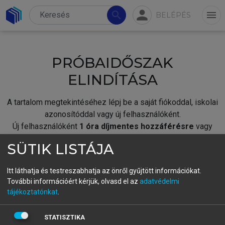
person
search
menu
BELÉPÉS
PRÓBAIDŐSZAK
ELINDÍTÁSA
A tartalom megtekintéséhez lépj be a saját fiókoddal, iskolai
azonosítóddal vagy új felhasználóként.
Új felhasználóként
1 óra díjmentes hozzáférésre
vagy
jogosult.
SÜTIK LISTÁJA
A próbaidőszak elindításához,
jelentkezz
be meglévő
fiókoddal,
vagy hozz létre új fiókot.
Itt láthatja és testreszabhatja az önről gyűjtött információkat.
További információért kérjük, olvasd el az
adatvédelmi
A regisztráció után a
próbaidőszak
automatikusan
elindul.
tájékoztatónkat
.
BELÉPÉS SAJÁT FIÓKKAL
STATISZTIKA