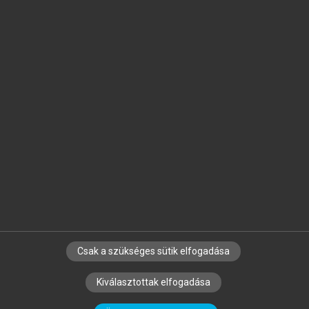
Jelöld meg a számodra fontos részeket, és
készíts
saját
jegyzeteket!
Egyéni előfizetéssel további
MeRSZ+ funkciókat
és
tartalmakat is elérhetsz.
Csak a szükséges sütik elfogadása
SZERZŐKNEK
CÉGEKNEK
KÖNYVTÁROSOKNAK
Kiválasztottak elfogadása
SZERKESZTÉSI ÉS LEKTORÁLÁSI ALAPELVEK