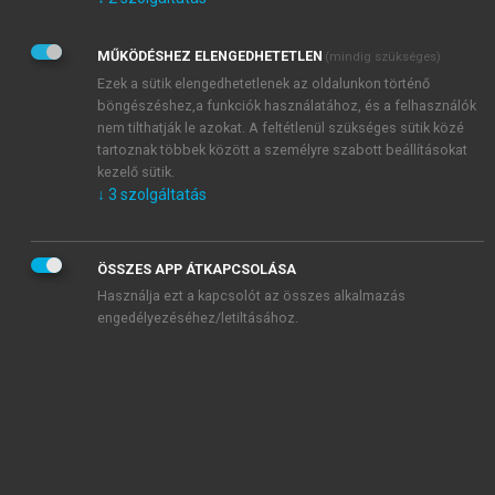
Kérek értesítést az Akadémiai Kiadó Zrt. újdonságairól,
akcióiról.
MŰKÖDÉSHEZ ELENGEDHETETLEN
(mindig szükséges)
Az
Adatkezelési tájékoztatóban
foglaltakat tudomásul
veszem és elfogadom.
Ezek a sütik elengedhetetlenek az oldalunkon történő
Az
Általános vásárlási feltételeket
, valamint a
szotar.net
és a
böngészéshez,a funkciók használatához, és a felhasználók
mersz.hu
oldalak licencszerződéseiben foglaltakat
nem tilthatják le azokat. A feltétlenül szükséges sütik közé
tudomásul veszem és elfogadom.
tartoznak többek között a személyre szabott beállításokat
kezelő sütik.
↓
3
szolgáltatás
KIPRÓBÁLOM
ÖSSZES APP ÁTKAPCSOLÁSA
Használja ezt a kapcsolót az összes alkalmazás
engedélyezéséhez/letiltásához.
MIÉRT ÉRDEMES A MERSZ ONLINE
OKOSKÖNYVTÁRAT HASZNÁLNI?