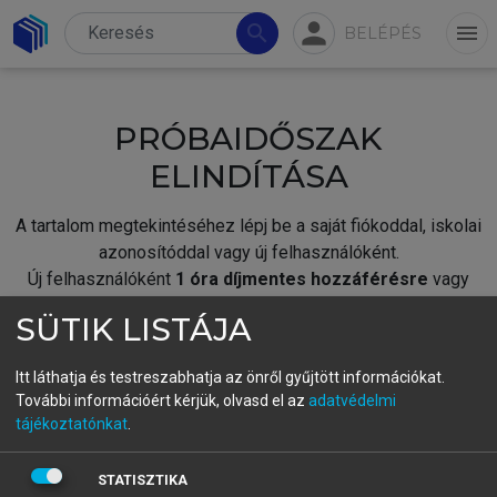
person
search
menu
BELÉPÉS
PRÓBAIDŐSZAK
ELINDÍTÁSA
A tartalom megtekintéséhez lépj be a saját fiókoddal, iskolai
azonosítóddal vagy új felhasználóként.
Új felhasználóként
1 óra díjmentes hozzáférésre
vagy
jogosult.
SÜTIK LISTÁJA
A próbaidőszak elindításához,
jelentkezz
be meglévő
fiókoddal,
vagy hozz létre új fiókot.
Itt láthatja és testreszabhatja az önről gyűjtött információkat.
További információért kérjük, olvasd el az
adatvédelmi
A regisztráció után a
próbaidőszak
automatikusan
elindul.
tájékoztatónkat
.
BELÉPÉS SAJÁT FIÓKKAL
STATISZTIKA