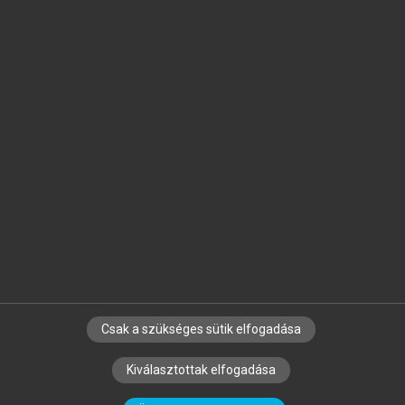
Jelöld meg a számodra fontos részeket, és
készíts
saját
jegyzeteket!
Egyéni előfizetéssel további
MeRSZ+ funkciókat
és
tartalmakat is elérhetsz.
Csak a szükséges sütik elfogadása
SZERZŐKNEK
CÉGEKNEK
KÖNYVTÁROSOKNAK
Kiválasztottak elfogadása
SZERKESZTÉSI ÉS LEKTORÁLÁSI ALAPELVEK