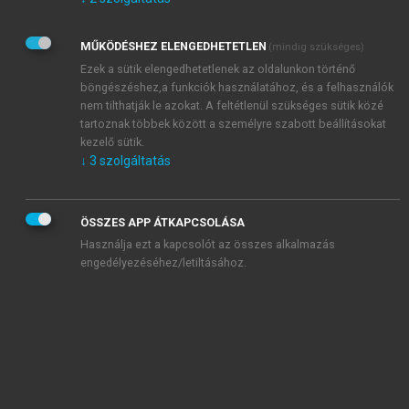
Kérek értesítést az Akadémiai Kiadó Zrt. újdonságairól,
akcióiról.
MŰKÖDÉSHEZ ELENGEDHETETLEN
(mindig szükséges)
Az
Adatkezelési tájékoztatóban
foglaltakat tudomásul
veszem és elfogadom.
Ezek a sütik elengedhetetlenek az oldalunkon történő
Az
Általános vásárlási feltételeket
, valamint a
szotar.net
és a
böngészéshez,a funkciók használatához, és a felhasználók
mersz.hu
oldalak licencszerződéseiben foglaltakat
nem tilthatják le azokat. A feltétlenül szükséges sütik közé
tudomásul veszem és elfogadom.
tartoznak többek között a személyre szabott beállításokat
kezelő sütik.
↓
3
szolgáltatás
KIPRÓBÁLOM
ÖSSZES APP ÁTKAPCSOLÁSA
Használja ezt a kapcsolót az összes alkalmazás
engedélyezéséhez/letiltásához.
MIÉRT ÉRDEMES A MERSZ ONLINE
OKOSKÖNYVTÁRAT HASZNÁLNI?