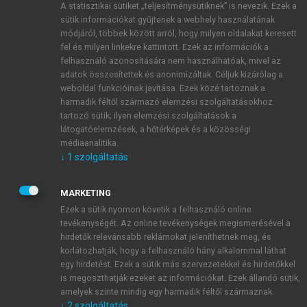
A statisztikai sütiket „teljesítménysütiknek” is nevezik. Ezek a
sütik információkat gyűjtenek a webhely használatának
módjáról, többek között arról, hogy milyen oldalakat keresett
ÚJ FIÓK LÉTREHOZÁSA
fel és milyen linkekre kattintott. Ezek az információk a
1 óra díjmentes hozzáférés
felhasználó azonosítására nem használhatóak, mivel az
adatok összesítettek és anonimizáltak. Céljuk kizárólag a
weboldal funkcióinak javítása. Ezek közé tartoznak a
E-MAIL-CÍM
harmadik féltől származó elemzési szolgáltatásokhoz
tartozó sütik; ilyen elemzési szolgáltatások a
látogatóelemzések, a hőtérképek és a közösségi
NÉV
médiaanalitika.
↓
1
szolgáltatás
JELSZÓ
MARKETING
Ezek a sütik nyomon követik a felhasználó online
tevékenységét. Az online tevékenységek megismerésével a
JELSZÓ ÚJRA
hirdetők relevánsabb reklámokat jeleníthetnek meg, és
korlátozhatják, hogy a felhasználó hány alkalommal láthat
egy hirdetést. Ezek a sütik más szervezetekkel és hirdetőkkel
is megoszthatják ezeket az információkat. Ezek állandó sütik,
Kérek értesítést a MeRSZ újdonságairól, akcióiról.
amelyek szinte mindig egy harmadik féltől származnak.
↓
2
szolgáltatás