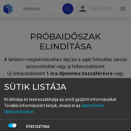
person
search
menu
BELÉPÉS
PRÓBAIDŐSZAK
ELINDÍTÁSA
A tartalom megtekintéséhez lépj be a saját fiókoddal, iskolai
azonosítóddal vagy új felhasználóként.
Új felhasználóként
1 óra díjmentes hozzáférésre
vagy
jogosult.
SÜTIK LISTÁJA
A próbaidőszak elindításához,
jelentkezz
be meglévő
fiókoddal,
vagy hozz létre új fiókot.
Itt láthatja és testreszabhatja az önről gyűjtött információkat.
További információért kérjük, olvasd el az
adatvédelmi
A regisztráció után a
próbaidőszak
automatikusan
elindul.
tájékoztatónkat
.
BELÉPÉS SAJÁT FIÓKKAL
STATISZTIKA