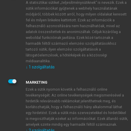
A statisztikai sütiket „teljesítménysütiknek” is nevezik. Ezek a
sütik információkat gyűjtenek a webhely használatának
módjáról, többek között arról, hogy milyen oldalakat keresett
ÚJ FIÓK LÉTREHOZÁSA
fel és milyen linkekre kattintott. Ezek az információk a
1 óra díjmentes hozzáférés
felhasználó azonosítására nem használhatóak, mivel az
adatok összesítettek és anonimizáltak. Céljuk kizárólag a
weboldal funkcióinak javítása. Ezek közé tartoznak a
E-MAIL-CÍM
harmadik féltől származó elemzési szolgáltatásokhoz
tartozó sütik; ilyen elemzési szolgáltatások a
látogatóelemzések, a hőtérképek és a közösségi
NÉV
médiaanalitika.
↓
1
szolgáltatás
JELSZÓ
MARKETING
Ezek a sütik nyomon követik a felhasználó online
tevékenységét. Az online tevékenységek megismerésével a
JELSZÓ ÚJRA
hirdetők relevánsabb reklámokat jeleníthetnek meg, és
korlátozhatják, hogy a felhasználó hány alkalommal láthat
egy hirdetést. Ezek a sütik más szervezetekkel és hirdetőkkel
is megoszthatják ezeket az információkat. Ezek állandó sütik,
Kérek értesítést a MeRSZ újdonságairól, akcióiról.
amelyek szinte mindig egy harmadik féltől származnak.
↓
2
szolgáltatás