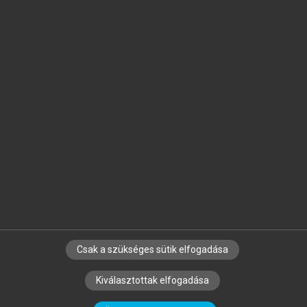
Jelöld meg a számodra fontos részeket, és
készíts
saját
jegyzeteket!
Egyéni előfizetéssel további
MeRSZ+ funkciókat
és
tartalmakat is elérhetsz.
Csak a szükséges sütik elfogadása
SZERZŐKNEK
CÉGEKNEK
KÖNYVTÁROSOKNAK
Kiválasztottak elfogadása
SZERKESZTÉSI ÉS LEKTORÁLÁSI ALAPELVEK