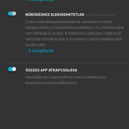
Kérek értesítést az Akadémiai Kiadó Zrt. újdonságairól,
akcióiról.
MŰKÖDÉSHEZ ELENGEDHETETLEN
(mindig szükséges)
Az
Adatkezelési tájékoztatóban
foglaltakat tudomásul
veszem és elfogadom.
Ezek a sütik elengedhetetlenek az oldalunkon történő
Az
Általános vásárlási feltételeket
, valamint a
szotar.net
és a
böngészéshez,a funkciók használatához, és a felhasználók
mersz.hu
oldalak licencszerződéseiben foglaltakat
nem tilthatják le azokat. A feltétlenül szükséges sütik közé
tudomásul veszem és elfogadom.
tartoznak többek között a személyre szabott beállításokat
kezelő sütik.
↓
3
szolgáltatás
KIPRÓBÁLOM
ÖSSZES APP ÁTKAPCSOLÁSA
Használja ezt a kapcsolót az összes alkalmazás
engedélyezéséhez/letiltásához.
MIÉRT ÉRDEMES A MERSZ ONLINE
OKOSKÖNYVTÁRAT HASZNÁLNI?