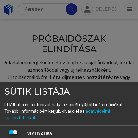
person
search
menu
BELÉPÉS
PRÓBAIDŐSZAK
ELINDÍTÁSA
A tartalom megtekintéséhez lépj be a saját fiókoddal, iskolai
azonosítóddal vagy új felhasználóként.
Új felhasználóként
1 óra díjmentes hozzáférésre
vagy
jogosult.
SÜTIK LISTÁJA
A próbaidőszak elindításához,
jelentkezz
be meglévő
fiókoddal,
vagy hozz létre új fiókot.
Itt láthatja és testreszabhatja az önről gyűjtött információkat.
További információért kérjük, olvasd el az
adatvédelmi
A regisztráció után a
próbaidőszak
automatikusan
elindul.
tájékoztatónkat
.
BELÉPÉS SAJÁT FIÓKKAL
STATISZTIKA