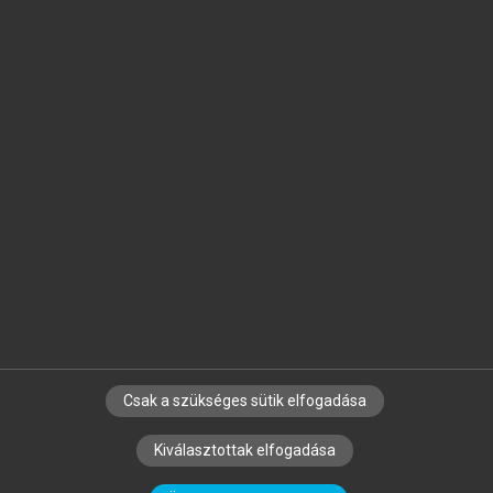
Jelöld meg a számodra fontos részeket, és
készíts
saját
jegyzeteket!
Egyéni előfizetéssel további
MeRSZ+ funkciókat
és
tartalmakat is elérhetsz.
Csak a szükséges sütik elfogadása
SZERZŐKNEK
CÉGEKNEK
KÖNYVTÁROSOKNAK
Kiválasztottak elfogadása
SZERKESZTÉSI ÉS LEKTORÁLÁSI ALAPELVEK