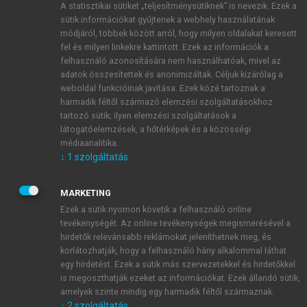
A statisztikai sütiket „teljesítménysütiknek” is nevezik. Ezek a
sütik információkat gyűjtenek a webhely használatának
módjáról, többek között arról, hogy milyen oldalakat keresett
ÚJ FIÓK LÉTREHOZÁSA
fel és milyen linkekre kattintott. Ezek az információk a
1 óra díjmentes hozzáférés
felhasználó azonosítására nem használhatóak, mivel az
adatok összesítettek és anonimizáltak. Céljuk kizárólag a
weboldal funkcióinak javítása. Ezek közé tartoznak a
E-MAIL-CÍM
harmadik féltől származó elemzési szolgáltatásokhoz
tartozó sütik; ilyen elemzési szolgáltatások a
látogatóelemzések, a hőtérképek és a közösségi
NÉV
médiaanalitika.
↓
1
szolgáltatás
JELSZÓ
MARKETING
Ezek a sütik nyomon követik a felhasználó online
tevékenységét. Az online tevékenységek megismerésével a
JELSZÓ ÚJRA
hirdetők relevánsabb reklámokat jeleníthetnek meg, és
korlátozhatják, hogy a felhasználó hány alkalommal láthat
egy hirdetést. Ezek a sütik más szervezetekkel és hirdetőkkel
is megoszthatják ezeket az információkat. Ezek állandó sütik,
Kérek értesítést a MeRSZ újdonságairól, akcióiról.
amelyek szinte mindig egy harmadik féltől származnak.
↓
2
szolgáltatás