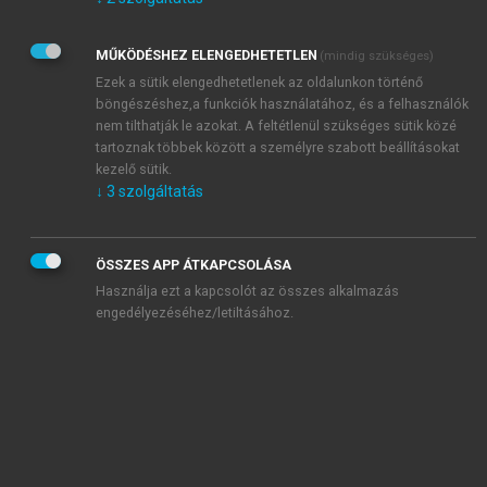
Kérek értesítést az Akadémiai Kiadó Zrt. újdonságairól,
akcióiról.
MŰKÖDÉSHEZ ELENGEDHETETLEN
(mindig szükséges)
Az
Adatkezelési tájékoztatóban
foglaltakat tudomásul
veszem és elfogadom.
Ezek a sütik elengedhetetlenek az oldalunkon történő
Az
Általános vásárlási feltételeket
, valamint a
szotar.net
és a
böngészéshez,a funkciók használatához, és a felhasználók
mersz.hu
oldalak licencszerződéseiben foglaltakat
nem tilthatják le azokat. A feltétlenül szükséges sütik közé
tudomásul veszem és elfogadom.
tartoznak többek között a személyre szabott beállításokat
kezelő sütik.
↓
3
szolgáltatás
KIPRÓBÁLOM
ÖSSZES APP ÁTKAPCSOLÁSA
Használja ezt a kapcsolót az összes alkalmazás
engedélyezéséhez/letiltásához.
MIÉRT ÉRDEMES A MERSZ ONLINE
OKOSKÖNYVTÁRAT HASZNÁLNI?