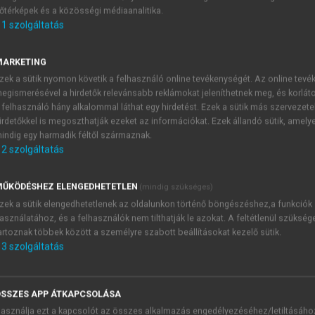
őtérképek és a közösségi médiaanalitika.
E-MAIL-CÍM
1
szolgáltatás
MARKETING
NÉV
zek a sütik nyomon követik a felhasználó online tevékenységét. Az online tev
egismerésével a hirdetők relevánsabb reklámokat jeleníthetnek meg, és korlát
 felhasználó hány alkalommal láthat egy hirdetést. Ezek a sütik más szervezete
JELSZÓ
irdetőkkel is megoszthatják ezeket az információkat. Ezek állandó sütik, amely
indig egy harmadik féltől származnak.
2
szolgáltatás
JELSZÓ ÚJRA
PÉS
ŰKÖDÉSHEZ ELENGEDHETETLEN
(mindig szükséges)
zek a sütik elengedhetetlenek az oldalunkon történő böngészéshez,a funkciók
asználatához, és a felhasználók nem tilthatják le azokat. A feltétlenül szükség
Kérek értesítést a MeRSZ új
artoznak többek között a személyre szabott beállításokat kezelő sütik.
Kérek értesítést az Akadémi
3
szolgáltatás
akcióiról.
 VAGY?
Az
Adatkezelési tájékozta
yi azonosítóval
veszem és elfogadom.
SSZES APP ÁTKAPCSOLÁSA
Az
Általános vásárlási felt
asználja ezt a kapcsolót az összes alkalmazás engedélyezéséhez/letiltásáho