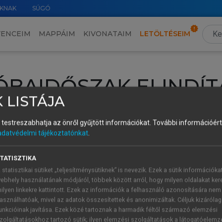
KNAK
SÚGÓ
VENCEIM
MAPPÁIM
KIVONATAIM
LETÖLTÉSEIM
ÓBAIDŐSZAK ELINDÍT
 LISTÁJA
intéséhez lépj be a saját fiókoddal, iskolai azonosítóddal vagy ú
és testreszabhatja az önről gyűjtött információkat.
További információért 
Új felhasználóként
1 óra díjmentes hozzáférésre
vagy jogosult
adatvédelmi tájékoztatónkat
.
k elindításához,
jelentkezz
be meglévő fiókoddal,
vagy hozz lé
A regisztráció után a
próbaidőszak
automatikusan
elindul.
TATISZTIKA
 statisztikai sütiket „teljesítménysütiknek” is nevezik. Ezek a sütik információka
ebhely használatának módjáról, többek között arról, hogy milyen oldalakat kere
ilyen linkekre kattintott. Ezek az információk a felhasználó azonosítására nem
ÚJ FIÓK 
ÁT FIÓKKAL
asználhatóak, mivel az adatok összesítettek és anonimizáltak. Céljuk kizáróla
1 óra díjme
unkcióinak javítása. Ezek közé tartoznak a harmadik féltől származó elemzési
zolgáltatásokhoz tartozó sütik; ilyen elemzési szolgáltatások a látogatóelemz