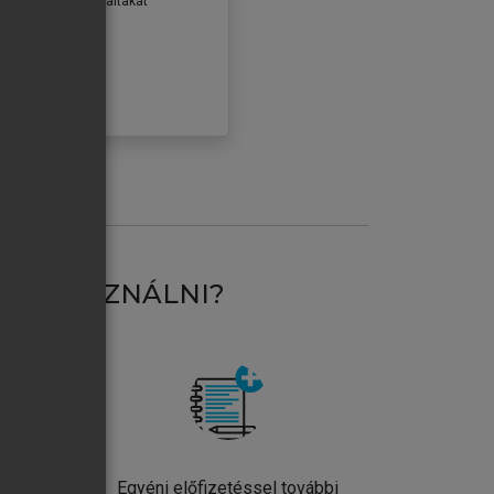
erződéseiben foglaltakat
ogadom.
ÓBÁLOM
AT HASZNÁLNI?
ntos
Egyéni előfizetéssel további