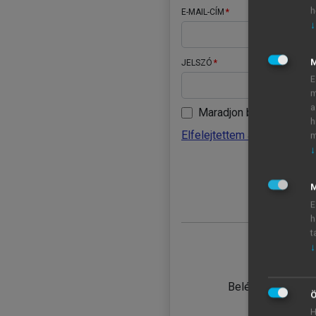
h
E-MAIL-CÍM
↓
JELSZÓ
E
m
a
Maradjon belépve
h
Elfelejtettem a jelszavamat
m
↓
BELÉ
M
E
h
t
↓
TANULÓ
Belépés intézmén
Ö
H