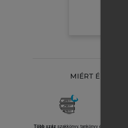
MIÉRT ÉRDEME
Több száz
szakkönyv, tankönyv és
Jel