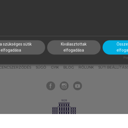
nyokat, hogy bármikor azonnal
részeket, és
készíts
saj
hozzájuk férhess!
jegyzeteket!
a szükséges sütik
Kiválasztottak
Összes
elfogadása
elfogadása
elfog
KNAK
SZERKESZTÉSI ÉS LEKTORÁLÁSI ALAPELVEK
MI – ÁLTALÁNOS
Pow
ICENCSZERZŐDÉS
SÚGÓ
GYIK
BLOG
RÓLUNK
SÜTI BEÁLLÍTÁS