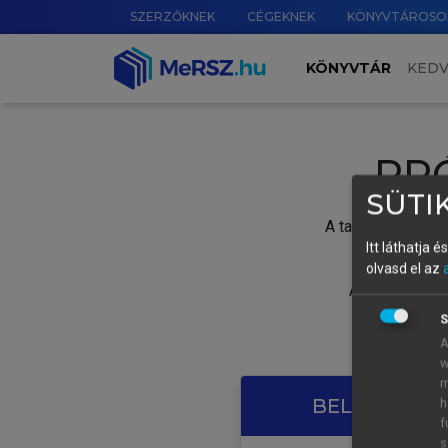
SZERZŐKNEK
CÉGEKNEK
KÖNYVTÁROSO
KÖNYVTÁR
KED
PR
SÜTIK
A tartalom megtek
Itt láthatja 
olvasd el az
A próbaidősza
S
A
w
m
BELÉPÉS SAJ
h
f
s