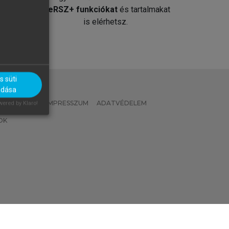
át
MeRSZ+ funkciókat
és tartalmakat
is elérhetsz.
 süti
adása
 IRÁNYELVEK
IMPRESSZUM
ADATVÉDELEM
ered by Klaro!
OK