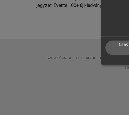
jegyzet. Évente 100+ új kiadvány.
kiadvá
Csak 
SZERZŐKNEK
CÉGEKNEK
KÖNYVTÁROSO
L
Verzió: 2.7.2