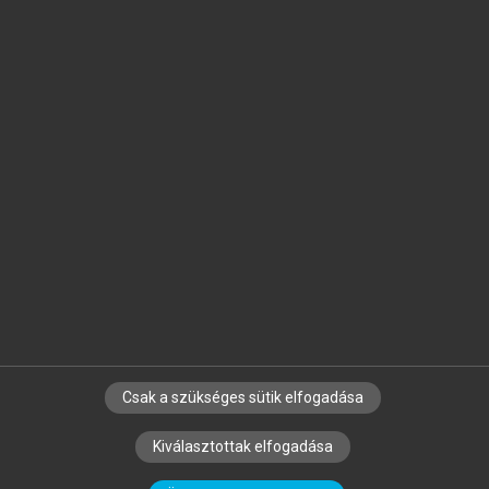
Jelöld meg a számodra fontos részeket, és
készíts
saját
jegyzeteket!
Egyéni előfizetéssel további
MeRSZ+ funkciókat
és
tartalmakat is elérhetsz.
Csak a szükséges sütik elfogadása
SZERZŐKNEK
CÉGEKNEK
KÖNYVTÁROSOKNAK
Kiválasztottak elfogadása
SZERKESZTÉSI ÉS LEKTORÁLÁSI ALAPELVEK