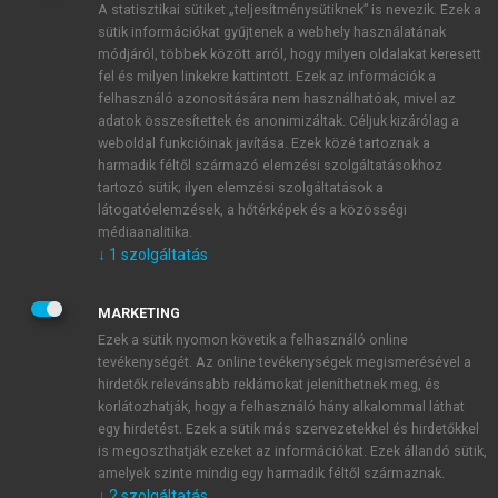
A statisztikai sütiket „teljesítménysütiknek” is nevezik. Ezek a
sütik információkat gyűjtenek a webhely használatának
módjáról, többek között arról, hogy milyen oldalakat keresett
ÚJ FIÓK LÉTREHOZÁSA
fel és milyen linkekre kattintott. Ezek az információk a
1 óra díjmentes hozzáférés
felhasználó azonosítására nem használhatóak, mivel az
adatok összesítettek és anonimizáltak. Céljuk kizárólag a
weboldal funkcióinak javítása. Ezek közé tartoznak a
E-MAIL-CÍM
harmadik féltől származó elemzési szolgáltatásokhoz
tartozó sütik; ilyen elemzési szolgáltatások a
látogatóelemzések, a hőtérképek és a közösségi
NÉV
médiaanalitika.
↓
1
szolgáltatás
JELSZÓ
MARKETING
Ezek a sütik nyomon követik a felhasználó online
tevékenységét. Az online tevékenységek megismerésével a
JELSZÓ ÚJRA
hirdetők relevánsabb reklámokat jeleníthetnek meg, és
korlátozhatják, hogy a felhasználó hány alkalommal láthat
egy hirdetést. Ezek a sütik más szervezetekkel és hirdetőkkel
is megoszthatják ezeket az információkat. Ezek állandó sütik,
Kérek értesítést a MeRSZ újdonságairól, akcióiról.
amelyek szinte mindig egy harmadik féltől származnak.
↓
2
szolgáltatás