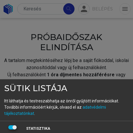
person
search
menu
BELÉPÉS
PRÓBAIDŐSZAK
ELINDÍTÁSA
A tartalom megtekintéséhez lépj be a saját fiókoddal, iskolai
azonosítóddal vagy új felhasználóként.
Új felhasználóként
1 óra díjmentes hozzáférésre
vagy
jogosult.
SÜTIK LISTÁJA
A próbaidőszak elindításához,
jelentkezz
be meglévő
fiókoddal,
vagy hozz létre új fiókot.
Itt láthatja és testreszabhatja az önről gyűjtött információkat.
További információért kérjük, olvasd el az
adatvédelmi
A regisztráció után a
próbaidőszak
automatikusan
elindul.
tájékoztatónkat
.
BELÉPÉS SAJÁT FIÓKKAL
STATISZTIKA