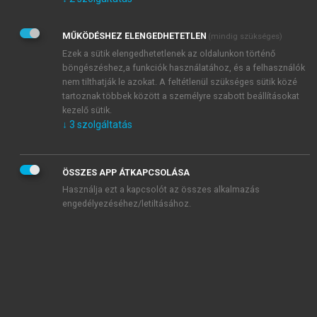
Kérek értesítést az Akadémiai Kiadó Zrt. újdonságairól,
akcióiról.
MŰKÖDÉSHEZ ELENGEDHETETLEN
(mindig szükséges)
Az
Adatkezelési tájékoztatóban
foglaltakat tudomásul
veszem és elfogadom.
Ezek a sütik elengedhetetlenek az oldalunkon történő
Az
Általános vásárlási feltételeket
, valamint a
szotar.net
és a
böngészéshez,a funkciók használatához, és a felhasználók
mersz.hu
oldalak licencszerződéseiben foglaltakat
nem tilthatják le azokat. A feltétlenül szükséges sütik közé
tudomásul veszem és elfogadom.
tartoznak többek között a személyre szabott beállításokat
kezelő sütik.
↓
3
szolgáltatás
KIPRÓBÁLOM
ÖSSZES APP ÁTKAPCSOLÁSA
Használja ezt a kapcsolót az összes alkalmazás
engedélyezéséhez/letiltásához.
MIÉRT ÉRDEMES A MERSZ ONLINE
OKOSKÖNYVTÁRAT HASZNÁLNI?