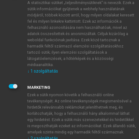
A statisztikai sütiket „teljesítménysütiknek” is nevezik. Ezek a
sütik információkat gyűjtenek a webhely használatának
módjáról, többek között arról, hogy milyen oldalakat keresett
ÚJ FIÓK LÉTREHOZÁSA
fel és milyen linkekre kattintott. Ezek az információk a
1 óra díjmentes hozzáférés
felhasználó azonosítására nem használhatóak, mivel az
adatok összesítettek és anonimizáltak. Céljuk kizárólag a
weboldal funkcióinak javítása. Ezek közé tartoznak a
E-MAIL-CÍM
harmadik féltől származó elemzési szolgáltatásokhoz
tartozó sütik; ilyen elemzési szolgáltatások a
látogatóelemzések, a hőtérképek és a közösségi
NÉV
médiaanalitika.
↓
1
szolgáltatás
JELSZÓ
MARKETING
Ezek a sütik nyomon követik a felhasználó online
tevékenységét. Az online tevékenységek megismerésével a
JELSZÓ ÚJRA
hirdetők relevánsabb reklámokat jeleníthetnek meg, és
korlátozhatják, hogy a felhasználó hány alkalommal láthat
egy hirdetést. Ezek a sütik más szervezetekkel és hirdetőkkel
is megoszthatják ezeket az információkat. Ezek állandó sütik,
Kérek értesítést a MeRSZ újdonságairól, akcióiról.
amelyek szinte mindig egy harmadik féltől származnak.
↓
2
szolgáltatás