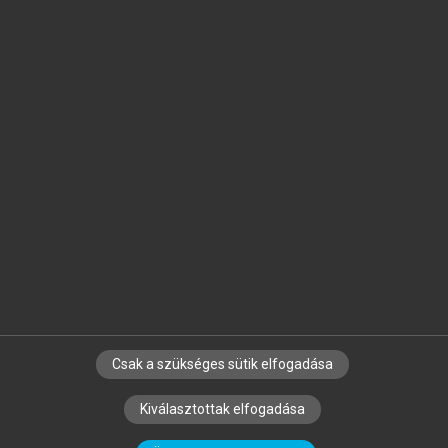
Jelöld meg a számodra fontos részeket, és
készíts
saját
jegyzeteket!
Egyéni előfizetéssel további
MeRSZ+ funkciókat
és
tartalmakat is elérhetsz.
Csak a szükséges sütik elfogadása
SZERZŐKNEK
CÉGEKNEK
KÖNYVTÁROSOKNAK
Kiválasztottak elfogadása
SZERKESZTÉSI ÉS LEKTORÁLÁSI ALAPELVEK