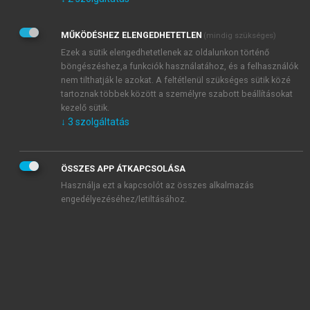
Kérek értesítést az Akadémiai Kiadó Zrt. újdonságairól,
akcióiról.
MŰKÖDÉSHEZ ELENGEDHETETLEN
(mindig szükséges)
Az
Adatkezelési tájékoztatóban
foglaltakat tudomásul
veszem és elfogadom.
Ezek a sütik elengedhetetlenek az oldalunkon történő
Az
Általános vásárlási feltételeket
, valamint a
szotar.net
és a
böngészéshez,a funkciók használatához, és a felhasználók
mersz.hu
oldalak licencszerződéseiben foglaltakat
nem tilthatják le azokat. A feltétlenül szükséges sütik közé
tudomásul veszem és elfogadom.
tartoznak többek között a személyre szabott beállításokat
kezelő sütik.
↓
3
szolgáltatás
KIPRÓBÁLOM
ÖSSZES APP ÁTKAPCSOLÁSA
Használja ezt a kapcsolót az összes alkalmazás
engedélyezéséhez/letiltásához.
MIÉRT ÉRDEMES A MERSZ ONLINE
OKOSKÖNYVTÁRAT HASZNÁLNI?