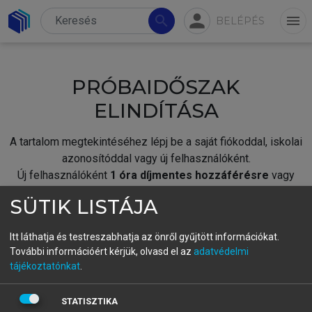
person
search
menu
BELÉPÉS
PRÓBAIDŐSZAK
ELINDÍTÁSA
A tartalom megtekintéséhez lépj be a saját fiókoddal, iskolai
azonosítóddal vagy új felhasználóként.
Új felhasználóként
1 óra díjmentes hozzáférésre
vagy
jogosult.
SÜTIK LISTÁJA
A próbaidőszak elindításához,
jelentkezz
be meglévő
fiókoddal,
vagy hozz létre új fiókot.
Itt láthatja és testreszabhatja az önről gyűjtött információkat.
További információért kérjük, olvasd el az
adatvédelmi
A regisztráció után a
próbaidőszak
automatikusan
elindul.
tájékoztatónkat
.
BELÉPÉS SAJÁT FIÓKKAL
STATISZTIKA