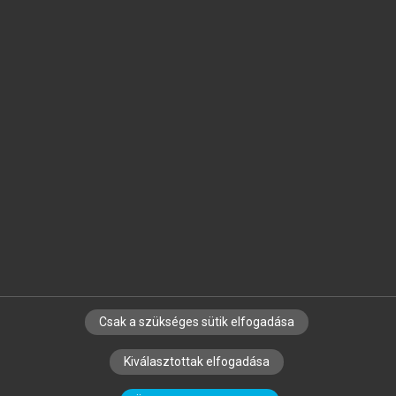
Jelöld meg a számodra fontos részeket, és
készíts
saját
jegyzeteket!
Egyéni előfizetéssel további
MeRSZ+ funkciókat
és
tartalmakat is elérhetsz.
Csak a szükséges sütik elfogadása
SZERZŐKNEK
CÉGEKNEK
KÖNYVTÁROSOKNAK
Kiválasztottak elfogadása
SZERKESZTÉSI ÉS LEKTORÁLÁSI ALAPELVEK