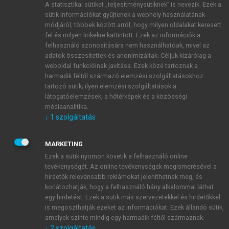
A statisztikai sütiket „teljesítménysütiknek” is nevezik. Ezek a
sütik információkat gyűjtenek a webhely használatának
módjáról, többek között arról, hogy milyen oldalakat keresett
ÚJ FIÓK LÉTREHOZÁSA
fel és milyen linkekre kattintott. Ezek az információk a
1 óra díjmentes hozzáférés
felhasználó azonosítására nem használhatóak, mivel az
adatok összesítettek és anonimizáltak. Céljuk kizárólag a
weboldal funkcióinak javítása. Ezek közé tartoznak a
E-MAIL-CÍM
harmadik féltől származó elemzési szolgáltatásokhoz
tartozó sütik; ilyen elemzési szolgáltatások a
látogatóelemzések, a hőtérképek és a közösségi
NÉV
médiaanalitika.
↓
1
szolgáltatás
JELSZÓ
MARKETING
Ezek a sütik nyomon követik a felhasználó online
tevékenységét. Az online tevékenységek megismerésével a
JELSZÓ ÚJRA
hirdetők relevánsabb reklámokat jeleníthetnek meg, és
korlátozhatják, hogy a felhasználó hány alkalommal láthat
egy hirdetést. Ezek a sütik más szervezetekkel és hirdetőkkel
is megoszthatják ezeket az információkat. Ezek állandó sütik,
Kérek értesítést a MeRSZ újdonságairól, akcióiról.
amelyek szinte mindig egy harmadik féltől származnak.
↓
2
szolgáltatás