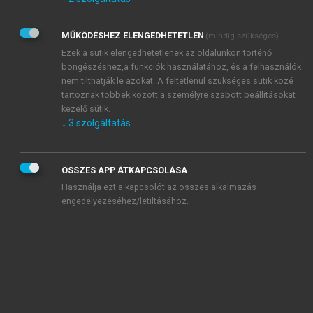
Kérek értesítést az Akadémiai Kiadó Zrt. újdonságairól,
akcióiról.
MŰKÖDÉSHEZ ELENGEDHETETLEN
(mindig szükséges)
Az
Adatkezelési tájékoztatóban
foglaltakat tudomásul
veszem és elfogadom.
Ezek a sütik elengedhetetlenek az oldalunkon történő
Az
Általános vásárlási feltételeket
, valamint a
szotar.net
és a
böngészéshez,a funkciók használatához, és a felhasználók
mersz.hu
oldalak licencszerződéseiben foglaltakat
nem tilthatják le azokat. A feltétlenül szükséges sütik közé
tudomásul veszem és elfogadom.
tartoznak többek között a személyre szabott beállításokat
kezelő sütik.
↓
3
szolgáltatás
KIPRÓBÁLOM
ÖSSZES APP ÁTKAPCSOLÁSA
Használja ezt a kapcsolót az összes alkalmazás
engedélyezéséhez/letiltásához.
MIÉRT ÉRDEMES A MERSZ ONLINE
OKOSKÖNYVTÁRAT HASZNÁLNI?