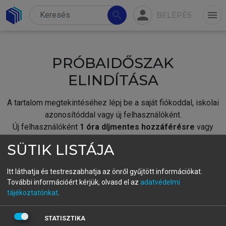
person
search
menu
BELÉPÉS
PRÓBAIDŐSZAK
ELINDÍTÁSA
A tartalom megtekintéséhez lépj be a saját fiókoddal, iskolai
azonosítóddal vagy új felhasználóként.
Új felhasználóként
1 óra díjmentes hozzáférésre
vagy
jogosult.
SÜTIK LISTÁJA
A próbaidőszak elindításához,
jelentkezz
be meglévő
fiókoddal,
vagy hozz létre új fiókot.
Itt láthatja és testreszabhatja az önről gyűjtött információkat.
További információért kérjük, olvasd el az
adatvédelmi
A regisztráció után a
próbaidőszak
automatikusan
elindul.
tájékoztatónkat
.
BELÉPÉS SAJÁT FIÓKKAL
STATISZTIKA