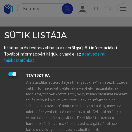
person
search
menu
BELÉPÉS
SÜTIK LISTÁJA
Itt láthatja és testreszabhatja az önről gyűjtött információkat.
További információért kérjük, olvasd el az
adatvédelmi
Felhasznált irodalom
tájékoztatónkat
.
Brooks, T. (2013): Introduction to Climate Change
STATISZTIKA
Justice.
Political Science and Politics.
1, 9–12.
A statisztikai sütiket „teljesítménysütiknek” is nevezik. Ezek a
Caney, S. (2014): Two Kinds of Climate Justice:
sütik információkat gyűjtenek a webhely használatának
módjáról, többek között arról, hogy milyen oldalakat keresett
Avoiding Harm and Sharing Burdens.
The Journal
fel és milyen linkekre kattintott. Ezek az információk a
of Political Philosophy.
2, 125–149.
felhasználó azonosítására nem használhatóak, mivel az
Eckert, E. – Kovalevska, O. (2021): Sustainability in
adatok összesítettek és anonimizáltak. Céljuk kizárólag a
the European Union: Analyzing the discourse of
weboldal funkcióinak javítása. Ezek közé tartoznak a
harmadik féltől származó elemzési szolgáltatásokhoz
the European Green Deal.
Journal of Risk and
tartozó sütik; ilyen elemzési szolgáltatások a