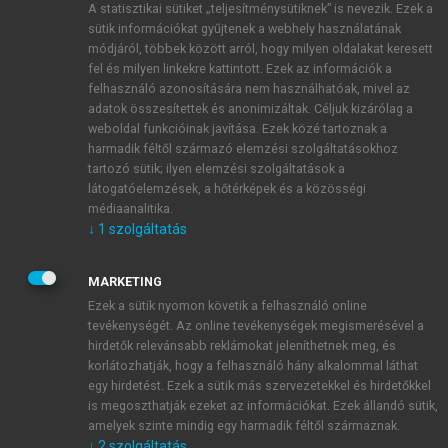
A statisztikai sütiket „teljesítménysütiknek” is nevezik. Ezek a
sütik információkat gyűjtenek a webhely használatának
módjáról, többek között arról, hogy milyen oldalakat keresett
ÚJ FIÓK LÉTREHOZÁSA
fel és milyen linkekre kattintott. Ezek az információk a
1 óra díjmentes hozzáférés
felhasználó azonosítására nem használhatóak, mivel az
adatok összesítettek és anonimizáltak. Céljuk kizárólag a
weboldal funkcióinak javítása. Ezek közé tartoznak a
E-MAIL-CÍM
harmadik féltől származó elemzési szolgáltatásokhoz
tartozó sütik; ilyen elemzési szolgáltatások a
látogatóelemzések, a hőtérképek és a közösségi
NÉV
médiaanalitika.
↓
1
szolgáltatás
JELSZÓ
MARKETING
Ezek a sütik nyomon követik a felhasználó online
tevékenységét. Az online tevékenységek megismerésével a
JELSZÓ ÚJRA
hirdetők relevánsabb reklámokat jeleníthetnek meg, és
korlátozhatják, hogy a felhasználó hány alkalommal láthat
egy hirdetést. Ezek a sütik más szervezetekkel és hirdetőkkel
is megoszthatják ezeket az információkat. Ezek állandó sütik,
Kérek értesítést a MeRSZ újdonságairól, akcióiról.
amelyek szinte mindig egy harmadik féltől származnak.
↓
2
szolgáltatás