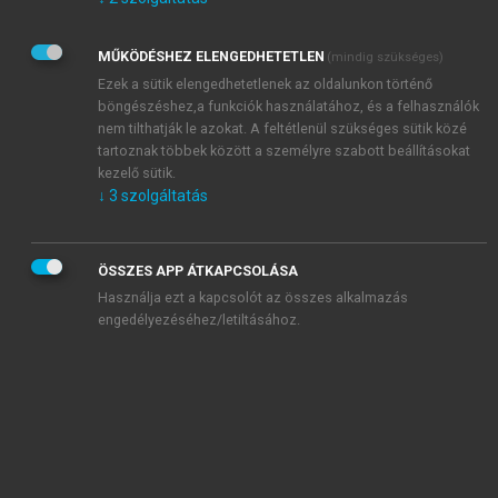
Kérek értesítést az Akadémiai Kiadó Zrt. újdonságairól,
akcióiról.
MŰKÖDÉSHEZ ELENGEDHETETLEN
(mindig szükséges)
Az
Adatkezelési tájékoztatóban
foglaltakat tudomásul
veszem és elfogadom.
Ezek a sütik elengedhetetlenek az oldalunkon történő
Az
Általános vásárlási feltételeket
, valamint a
szotar.net
és a
böngészéshez,a funkciók használatához, és a felhasználók
mersz.hu
oldalak licencszerződéseiben foglaltakat
nem tilthatják le azokat. A feltétlenül szükséges sütik közé
tudomásul veszem és elfogadom.
tartoznak többek között a személyre szabott beállításokat
kezelő sütik.
↓
3
szolgáltatás
KIPRÓBÁLOM
ÖSSZES APP ÁTKAPCSOLÁSA
Használja ezt a kapcsolót az összes alkalmazás
engedélyezéséhez/letiltásához.
MIÉRT ÉRDEMES A MERSZ ONLINE
OKOSKÖNYVTÁRAT HASZNÁLNI?