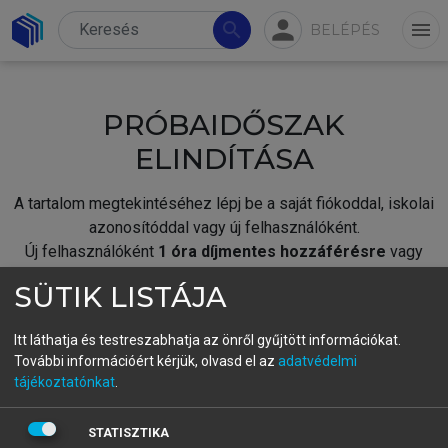
person
search
menu
BELÉPÉS
PRÓBAIDŐSZAK
ELINDÍTÁSA
A tartalom megtekintéséhez lépj be a saját fiókoddal, iskolai
azonosítóddal vagy új felhasználóként.
Új felhasználóként
1 óra díjmentes hozzáférésre
vagy
jogosult.
SÜTIK LISTÁJA
A próbaidőszak elindításához,
jelentkezz
be meglévő
fiókoddal,
vagy hozz létre új fiókot.
Itt láthatja és testreszabhatja az önről gyűjtött információkat.
További információért kérjük, olvasd el az
adatvédelmi
A regisztráció után a
próbaidőszak
automatikusan
elindul.
tájékoztatónkat
.
BELÉPÉS SAJÁT FIÓKKAL
STATISZTIKA