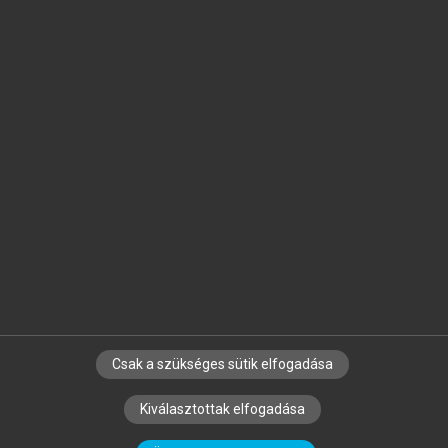
Jelöld meg a számodra fontos részeket, és
készíts
saját
jegyzeteket!
Egyéni előfizetéssel további
MeRSZ+ funkciókat
és
tartalmakat is elérhetsz.
Csak a szükséges sütik elfogadása
SZERZŐKNEK
CÉGEKNEK
KÖNYVTÁROSOKNAK
Kiválasztottak elfogadása
SZERKESZTÉSI ÉS LEKTORÁLÁSI ALAPELVEK