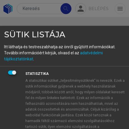
person
search
menu
BELÉPÉS
SÜTIK LISTÁJA
Itt láthatja és testreszabhatja az önről gyűjtött információkat.
További információért kérjük, olvasd el az
adatvédelmi
3.3.3. Nemzetközi példák az
tájékoztatónkat
.
integrált modellekre
STATISZTIKA
A nemzetközi gyakorlatban számos város és régió
A statisztikai sütiket „teljesítménysütiknek” is nevezik. Ezek a
sütik információkat gyűjtenek a webhely használatának
szolgál modellként az okos desztinációk
módjáról, többek között arról, hogy milyen oldalakat keresett
kialakításában. Benidorm az egyik első település,
fel és milyen linkekre kattintott. Ezek az információk a
amelyet az UNWTO hivatalosan is „Smart Tourism
felhasználó azonosítására nem használhatóak, mivel az
Destination” minősítéssel ismert el. Itt az okos
adatok összesítettek és anonimizáltak. Céljuk kizárólag a
weboldal funkcióinak javítása. Ezek közé tartoznak a
szenzorhálózatok és az adatvezérelt döntéshozatal
harmadik féltől származó elemzési szolgáltatásokhoz
a fenntartható városi mobilitást, az
tartozó sütik; ilyen elemzési szolgáltatások a