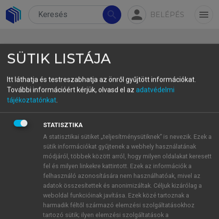
person
search
menu
BELÉPÉS
SÜTIK LISTÁJA
Itt láthatja és testreszabhatja az önről gyűjtött információkat.
További információért kérjük, olvasd el az
adatvédelmi
3.4.2.2. Gazdasági célok:
tájékoztatónkat
.
versenyképesség, innováció és
STATISZTIKA
adatvezérelt irányítás
A statisztikai sütiket „teljesítménysütiknek” is nevezik. Ezek a
A turizmuspolitika gazdasági céljai az okos
sütik információkat gyűjtenek a webhely használatának
turizmus kontextusában a digitális versenyképesség
módjáról, többek között arról, hogy milyen oldalakat keresett
fel és milyen linkekre kattintott. Ezek az információk a
elérésére irányulnak. A cél nem csupán a bevételek
felhasználó azonosítására nem használhatóak, mivel az
és a foglalkoztatás növelése, hanem a gazdasági
adatok összesítettek és anonimizáltak. Céljuk kizárólag a
ökoszisztémák intelligens fejlesztése – olyan
weboldal funkcióinak javítása. Ezek közé tartoznak a
rendszerek létrehozása, amelyek képesek az
harmadik féltől származó elemzési szolgáltatásokhoz
tartozó sütik; ilyen elemzési szolgáltatások a
adatokat gazdasági értékké alakítani (
Del Chiappa