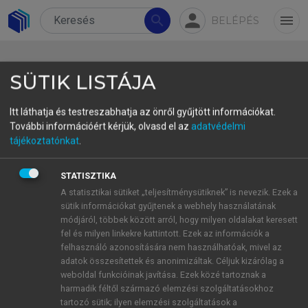
person
search
menu
BELÉPÉS
SÜTIK LISTÁJA
Itt láthatja és testreszabhatja az önről gyűjtött információkat.
További információért kérjük, olvasd el az
adatvédelmi
3.5.5.3. Jövőbeli trendek: autonóm,
tájékoztatónkat
.
adatvezérelt és inkluzív mobilitás
STATISZTIKA
Véleményünk szerint a jövő okos mobilitása három
A statisztikai sütiket „teljesítménysütiknek” is nevezik. Ezek a
meghatározó irány mentén fejlődik tovább:
sütik információkat gyűjtenek a webhely használatának
Autonóm és önvezető mobilitás:
Az önvezető
módjáról, többek között arról, hogy milyen oldalakat keresett
fel és milyen linkekre kattintott. Ezek az információk a
járművek (AV – Autonomous Vehicles) a
felhasználó azonosítására nem használhatóak, mivel az
turizmusban a személyszállítás és városi
adatok összesítettek és anonimizáltak. Céljuk kizárólag a
mobilitás forradalmát ígérik, igaz, egyelőre
weboldal funkcióinak javítása. Ezek közé tartoznak a
sok ellentmondással és problémával
harmadik féltől származó elemzési szolgáltatásokhoz
tartozó sütik; ilyen elemzési szolgáltatások a
találkozunk a technológia jelenlegi szintje és