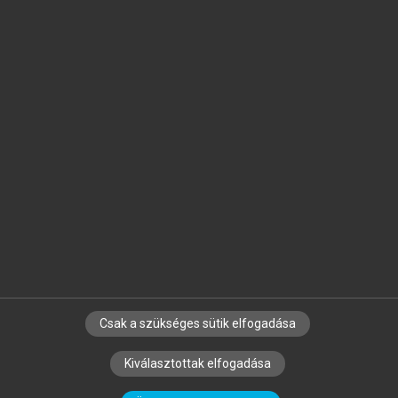
Jelöld meg a számodra fontos részeket, és
készíts
saját
jegyzeteket!
Egyéni előfizetéssel további
MeRSZ+ funkciókat
és
tartalmakat is elérhetsz.
Csak a szükséges sütik elfogadása
SZERZŐKNEK
CÉGEKNEK
KÖNYVTÁROSOKNAK
Kiválasztottak elfogadása
SZERKESZTÉSI ÉS LEKTORÁLÁSI ALAPELVEK