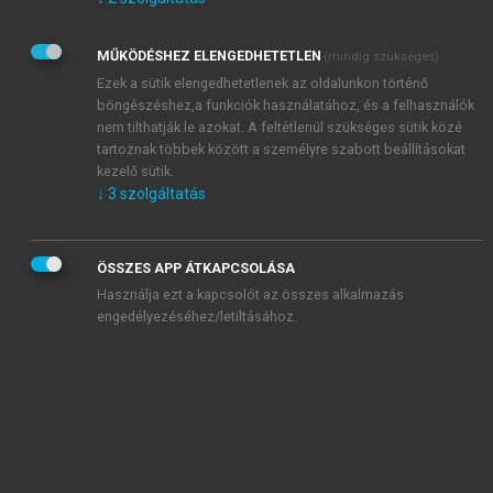
Kérek értesítést az Akadémiai Kiadó Zrt. újdonságairól,
akcióiról.
MŰKÖDÉSHEZ ELENGEDHETETLEN
(mindig szükséges)
Az
Adatkezelési tájékoztatóban
foglaltakat tudomásul
veszem és elfogadom.
Ezek a sütik elengedhetetlenek az oldalunkon történő
Az
Általános vásárlási feltételeket
, valamint a
szotar.net
és a
böngészéshez,a funkciók használatához, és a felhasználók
mersz.hu
oldalak licencszerződéseiben foglaltakat
nem tilthatják le azokat. A feltétlenül szükséges sütik közé
tudomásul veszem és elfogadom.
tartoznak többek között a személyre szabott beállításokat
kezelő sütik.
↓
3
szolgáltatás
KIPRÓBÁLOM
ÖSSZES APP ÁTKAPCSOLÁSA
Használja ezt a kapcsolót az összes alkalmazás
engedélyezéséhez/letiltásához.
MIÉRT ÉRDEMES A MERSZ ONLINE
OKOSKÖNYVTÁRAT HASZNÁLNI?