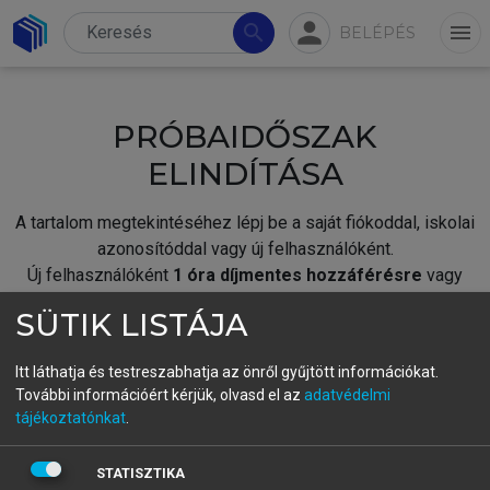
person
search
menu
BELÉPÉS
PRÓBAIDŐSZAK
ELINDÍTÁSA
A tartalom megtekintéséhez lépj be a saját fiókoddal, iskolai
azonosítóddal vagy új felhasználóként.
Új felhasználóként
1 óra díjmentes hozzáférésre
vagy
jogosult.
SÜTIK LISTÁJA
A próbaidőszak elindításához,
jelentkezz
be meglévő
fiókoddal,
vagy hozz létre új fiókot.
Itt láthatja és testreszabhatja az önről gyűjtött információkat.
További információért kérjük, olvasd el az
adatvédelmi
A regisztráció után a
próbaidőszak
automatikusan
elindul.
tájékoztatónkat
.
BELÉPÉS SAJÁT FIÓKKAL
STATISZTIKA