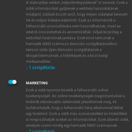
A statisztikai sütiket „teljesítménysütiknek” is nevezik. Ezek a
sütik információkat gyűjtenek a webhely használatának
módjáról, többek között arról, hogy milyen oldalakat keresett
ÚJ FIÓK LÉTREHOZÁSA
fel és milyen linkekre kattintott. Ezek az információk a
1 óra díjmentes hozzáférés
felhasználó azonosítására nem használhatóak, mivel az
adatok összesítettek és anonimizáltak. Céljuk kizárólag a
weboldal funkcióinak javítása. Ezek közé tartoznak a
E-MAIL-CÍM
harmadik féltől származó elemzési szolgáltatásokhoz
tartozó sütik; ilyen elemzési szolgáltatások a
látogatóelemzések, a hőtérképek és a közösségi
NÉV
médiaanalitika.
↓
1
szolgáltatás
JELSZÓ
MARKETING
Ezek a sütik nyomon követik a felhasználó online
tevékenységét. Az online tevékenységek megismerésével a
JELSZÓ ÚJRA
hirdetők relevánsabb reklámokat jeleníthetnek meg, és
korlátozhatják, hogy a felhasználó hány alkalommal láthat
egy hirdetést. Ezek a sütik más szervezetekkel és hirdetőkkel
is megoszthatják ezeket az információkat. Ezek állandó sütik,
Kérek értesítést a MeRSZ újdonságairól, akcióiról.
amelyek szinte mindig egy harmadik féltől származnak.
↓
2
szolgáltatás