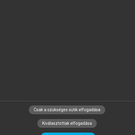
Jelöld meg a számodra fontos részeket, és
készíts
saját
jegyzeteket!
Egyéni előfizetéssel további
MeRSZ+ funkciókat
és
tartalmakat is elérhetsz.
Csak a szükséges sütik elfogadása
SZERZŐKNEK
CÉGEKNEK
KÖNYVTÁROSOKNAK
Kiválasztottak elfogadása
SZERKESZTÉSI ÉS LEKTORÁLÁSI ALAPELVEK