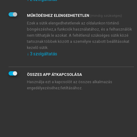
Kérek értesítést az Akadémiai Kiadó Zrt. újdonságairól,
akcióiról.
MŰKÖDÉSHEZ ELENGEDHETETLEN
(mindig szükséges)
Az
Adatkezelési tájékoztatóban
foglaltakat tudomásul
veszem és elfogadom.
Ezek a sütik elengedhetetlenek az oldalunkon történő
Az
Általános vásárlási feltételeket
, valamint a
szotar.net
és a
böngészéshez,a funkciók használatához, és a felhasználók
mersz.hu
oldalak licencszerződéseiben foglaltakat
nem tilthatják le azokat. A feltétlenül szükséges sütik közé
tudomásul veszem és elfogadom.
tartoznak többek között a személyre szabott beállításokat
kezelő sütik.
↓
3
szolgáltatás
KIPRÓBÁLOM
ÖSSZES APP ÁTKAPCSOLÁSA
Használja ezt a kapcsolót az összes alkalmazás
engedélyezéséhez/letiltásához.
MIÉRT ÉRDEMES A MERSZ ONLINE
OKOSKÖNYVTÁRAT HASZNÁLNI?