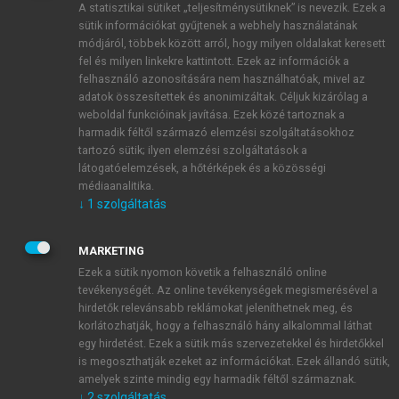
A statisztikai sütiket „teljesítménysütiknek” is nevezik. Ezek a
sütik információkat gyűjtenek a webhely használatának
módjáról, többek között arról, hogy milyen oldalakat keresett
ÚJ FIÓK LÉTREHOZÁSA
fel és milyen linkekre kattintott. Ezek az információk a
1 óra díjmentes hozzáférés
felhasználó azonosítására nem használhatóak, mivel az
adatok összesítettek és anonimizáltak. Céljuk kizárólag a
weboldal funkcióinak javítása. Ezek közé tartoznak a
E-MAIL-CÍM
harmadik féltől származó elemzési szolgáltatásokhoz
tartozó sütik; ilyen elemzési szolgáltatások a
látogatóelemzések, a hőtérképek és a közösségi
NÉV
médiaanalitika.
↓
1
szolgáltatás
JELSZÓ
MARKETING
Ezek a sütik nyomon követik a felhasználó online
tevékenységét. Az online tevékenységek megismerésével a
JELSZÓ ÚJRA
hirdetők relevánsabb reklámokat jeleníthetnek meg, és
korlátozhatják, hogy a felhasználó hány alkalommal láthat
egy hirdetést. Ezek a sütik más szervezetekkel és hirdetőkkel
is megoszthatják ezeket az információkat. Ezek állandó sütik,
Kérek értesítést a MeRSZ újdonságairól, akcióiról.
amelyek szinte mindig egy harmadik féltől származnak.
↓
2
szolgáltatás