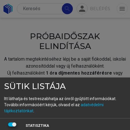
person
search
menu
BELÉPÉS
PRÓBAIDŐSZAK
ELINDÍTÁSA
A tartalom megtekintéséhez lépj be a saját fiókoddal, iskolai
azonosítóddal vagy új felhasználóként.
Új felhasználóként
1 óra díjmentes hozzáférésre
vagy
jogosult.
SÜTIK LISTÁJA
A próbaidőszak elindításához,
jelentkezz
be meglévő
fiókoddal,
vagy hozz létre új fiókot.
Itt láthatja és testreszabhatja az önről gyűjtött információkat.
További információért kérjük, olvasd el az
adatvédelmi
A regisztráció után a
próbaidőszak
automatikusan
elindul.
tájékoztatónkat
.
BELÉPÉS SAJÁT FIÓKKAL
STATISZTIKA