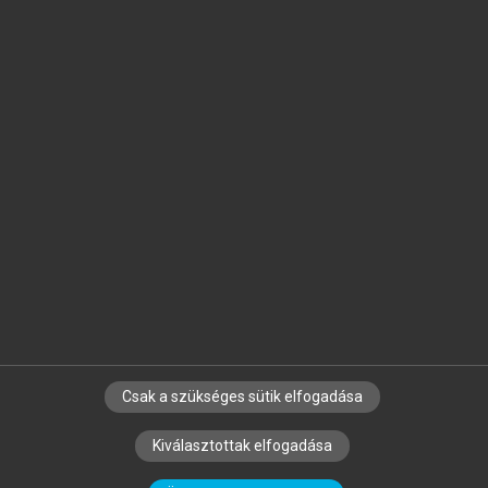
Jelöld meg a számodra fontos részeket, és
készíts
saját
jegyzeteket!
Egyéni előfizetéssel további
MeRSZ+ funkciókat
és
tartalmakat is elérhetsz.
Csak a szükséges sütik elfogadása
SZERZŐKNEK
CÉGEKNEK
KÖNYVTÁROSOKNAK
Kiválasztottak elfogadása
SZERKESZTÉSI ÉS LEKTORÁLÁSI ALAPELVEK