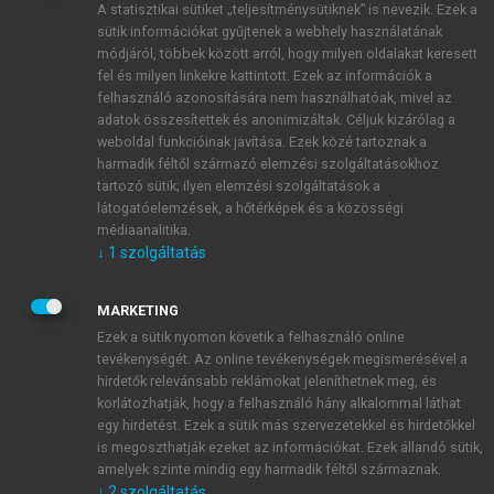
A statisztikai sütiket „teljesítménysütiknek” is nevezik. Ezek a
sütik információkat gyűjtenek a webhely használatának
módjáról, többek között arról, hogy milyen oldalakat keresett
ÚJ FIÓK LÉTREHOZÁSA
fel és milyen linkekre kattintott. Ezek az információk a
1 óra díjmentes hozzáférés
felhasználó azonosítására nem használhatóak, mivel az
adatok összesítettek és anonimizáltak. Céljuk kizárólag a
weboldal funkcióinak javítása. Ezek közé tartoznak a
E-MAIL-CÍM
harmadik féltől származó elemzési szolgáltatásokhoz
tartozó sütik; ilyen elemzési szolgáltatások a
látogatóelemzések, a hőtérképek és a közösségi
NÉV
médiaanalitika.
↓
1
szolgáltatás
JELSZÓ
MARKETING
Ezek a sütik nyomon követik a felhasználó online
tevékenységét. Az online tevékenységek megismerésével a
JELSZÓ ÚJRA
hirdetők relevánsabb reklámokat jeleníthetnek meg, és
korlátozhatják, hogy a felhasználó hány alkalommal láthat
egy hirdetést. Ezek a sütik más szervezetekkel és hirdetőkkel
is megoszthatják ezeket az információkat. Ezek állandó sütik,
Kérek értesítést a MeRSZ újdonságairól, akcióiról.
amelyek szinte mindig egy harmadik féltől származnak.
↓
2
szolgáltatás