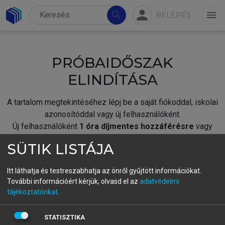
person
search
menu
BELÉPÉS
PRÓBAIDŐSZAK
ELINDÍTÁSA
A tartalom megtekintéséhez lépj be a saját fiókoddal, iskolai
azonosítóddal vagy új felhasználóként.
Új felhasználóként
1 óra díjmentes hozzáférésre
vagy
jogosult.
SÜTIK LISTÁJA
A próbaidőszak elindításához,
jelentkezz
be meglévő
fiókoddal,
vagy hozz létre új fiókot.
Itt láthatja és testreszabhatja az önről gyűjtött információkat.
További információért kérjük, olvasd el az
adatvédelmi
A regisztráció után a
próbaidőszak
automatikusan
elindul.
tájékoztatónkat
.
BELÉPÉS SAJÁT FIÓKKAL
STATISZTIKA