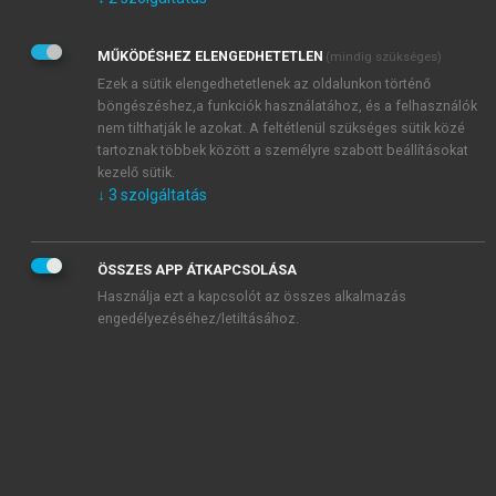
Kérek értesítést az Akadémiai Kiadó Zrt. újdonságairól,
akcióiról.
MŰKÖDÉSHEZ ELENGEDHETETLEN
(mindig szükséges)
Az
Adatkezelési tájékoztatóban
foglaltakat tudomásul
veszem és elfogadom.
Ezek a sütik elengedhetetlenek az oldalunkon történő
Az
Általános vásárlási feltételeket
, valamint a
szotar.net
és a
böngészéshez,a funkciók használatához, és a felhasználók
mersz.hu
oldalak licencszerződéseiben foglaltakat
nem tilthatják le azokat. A feltétlenül szükséges sütik közé
tudomásul veszem és elfogadom.
tartoznak többek között a személyre szabott beállításokat
kezelő sütik.
↓
3
szolgáltatás
KIPRÓBÁLOM
ÖSSZES APP ÁTKAPCSOLÁSA
Használja ezt a kapcsolót az összes alkalmazás
engedélyezéséhez/letiltásához.
MIÉRT ÉRDEMES A MERSZ ONLINE
OKOSKÖNYVTÁRAT HASZNÁLNI?