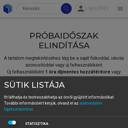
person
search
menu
BELÉPÉS
PRÓBAIDŐSZAK
ELINDÍTÁSA
A tartalom megtekintéséhez lépj be a saját fiókoddal, iskolai
azonosítóddal vagy új felhasználóként.
Új felhasználóként
1 óra díjmentes hozzáférésre
vagy
jogosult.
SÜTIK LISTÁJA
A próbaidőszak elindításához,
jelentkezz
be meglévő
fiókoddal,
vagy hozz létre új fiókot.
Itt láthatja és testreszabhatja az önről gyűjtött információkat.
További információért kérjük, olvasd el az
adatvédelmi
A regisztráció után a
próbaidőszak
automatikusan
elindul.
tájékoztatónkat
.
BELÉPÉS SAJÁT FIÓKKAL
STATISZTIKA