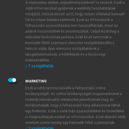
A statisztikai sütiket „teljesítménysütiknek” is nevezik. Ezek a
sütik információkat gyűjtenek a webhely használatának
módjáról, többek között arról, hogy milyen oldalakat keresett
ÚJ FIÓK LÉTREHOZÁSA
fel és milyen linkekre kattintott. Ezek az információk a
1 óra díjmentes hozzáférés
felhasználó azonosítására nem használhatóak, mivel az
adatok összesítettek és anonimizáltak. Céljuk kizárólag a
weboldal funkcióinak javítása. Ezek közé tartoznak a
E-MAIL-CÍM
harmadik féltől származó elemzési szolgáltatásokhoz
tartozó sütik; ilyen elemzési szolgáltatások a
látogatóelemzések, a hőtérképek és a közösségi
NÉV
médiaanalitika.
↓
1
szolgáltatás
JELSZÓ
MARKETING
Ezek a sütik nyomon követik a felhasználó online
tevékenységét. Az online tevékenységek megismerésével a
JELSZÓ ÚJRA
hirdetők relevánsabb reklámokat jeleníthetnek meg, és
korlátozhatják, hogy a felhasználó hány alkalommal láthat
egy hirdetést. Ezek a sütik más szervezetekkel és hirdetőkkel
is megoszthatják ezeket az információkat. Ezek állandó sütik,
Kérek értesítést a MeRSZ újdonságairól, akcióiról.
amelyek szinte mindig egy harmadik féltől származnak.
↓
2
szolgáltatás