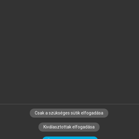
Jelöld meg a számodra fontos részeket, és
készíts
saját
jegyzeteket!
Egyéni előfizetéssel további
MeRSZ+ funkciókat
és
tartalmakat is elérhetsz.
Csak a szükséges sütik elfogadása
SZERZŐKNEK
CÉGEKNEK
KÖNYVTÁROSOKNAK
Kiválasztottak elfogadása
SZERKESZTÉSI ÉS LEKTORÁLÁSI ALAPELVEK