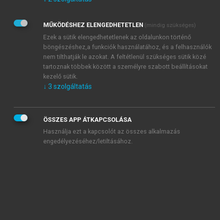
Kérek értesítést az Akadémiai Kiadó Zrt. újdonságairól,
akcióiról.
MŰKÖDÉSHEZ ELENGEDHETETLEN
(mindig szükséges)
Az
Adatkezelési tájékoztatóban
foglaltakat tudomásul
veszem és elfogadom.
Ezek a sütik elengedhetetlenek az oldalunkon történő
Az
Általános vásárlási feltételeket
, valamint a
szotar.net
és a
böngészéshez,a funkciók használatához, és a felhasználók
mersz.hu
oldalak licencszerződéseiben foglaltakat
nem tilthatják le azokat. A feltétlenül szükséges sütik közé
tudomásul veszem és elfogadom.
tartoznak többek között a személyre szabott beállításokat
kezelő sütik.
↓
3
szolgáltatás
KIPRÓBÁLOM
ÖSSZES APP ÁTKAPCSOLÁSA
Használja ezt a kapcsolót az összes alkalmazás
engedélyezéséhez/letiltásához.
MIÉRT ÉRDEMES A MERSZ ONLINE
OKOSKÖNYVTÁRAT HASZNÁLNI?