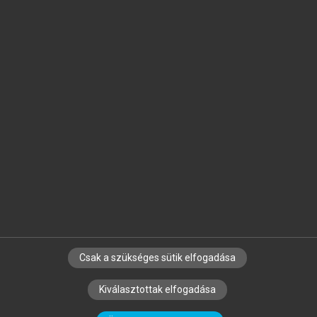
Jelöld meg a számodra fontos részeket, és
készíts
saját
jegyzeteket!
Egyéni előfizetéssel további
MeRSZ+ funkciókat
és
tartalmakat is elérhetsz.
Csak a szükséges sütik elfogadása
SZERZŐKNEK
CÉGEKNEK
KÖNYVTÁROSOKNAK
Kiválasztottak elfogadása
SZERKESZTÉSI ÉS LEKTORÁLÁSI ALAPELVEK