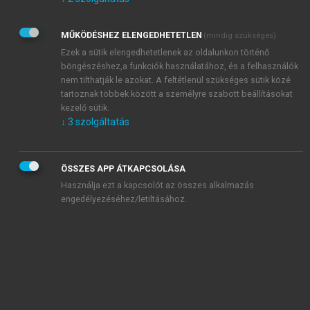
Kérek értesítést az Akadémiai Kiadó Zrt. újdonságairól,
akcióiról.
MŰKÖDÉSHEZ ELENGEDHETETLEN
(mindig szükséges)
Az
Adatkezelési tájékoztatóban
foglaltakat tudomásul
veszem és elfogadom.
Ezek a sütik elengedhetetlenek az oldalunkon történő
Az
Általános vásárlási feltételeket
, valamint a
szotar.net
és a
böngészéshez,a funkciók használatához, és a felhasználók
mersz.hu
oldalak licencszerződéseiben foglaltakat
nem tilthatják le azokat. A feltétlenül szükséges sütik közé
tudomásul veszem és elfogadom.
tartoznak többek között a személyre szabott beállításokat
kezelő sütik.
↓
3
szolgáltatás
KIPRÓBÁLOM
ÖSSZES APP ÁTKAPCSOLÁSA
Használja ezt a kapcsolót az összes alkalmazás
engedélyezéséhez/letiltásához.
MIÉRT ÉRDEMES A MERSZ ONLINE
OKOSKÖNYVTÁRAT HASZNÁLNI?