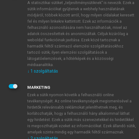
A statisztikai sütiket „teljesítménysütiknek” is nevezik. Ezek a
sütik információkat gyűjtenek a webhely használatának
módjáról, többek között arról, hogy milyen oldalakat keresett
ÚJ FIÓK LÉTREHOZÁSA
fel és milyen linkekre kattintott. Ezek az információk a
1 óra díjmentes hozzáférés
felhasználó azonosítására nem használhatóak, mivel az
adatok összesítettek és anonimizáltak. Céljuk kizárólag a
weboldal funkcióinak javítása. Ezek közé tartoznak a
E-MAIL-CÍM
harmadik féltől származó elemzési szolgáltatásokhoz
tartozó sütik; ilyen elemzési szolgáltatások a
látogatóelemzések, a hőtérképek és a közösségi
NÉV
médiaanalitika.
↓
1
szolgáltatás
JELSZÓ
MARKETING
Ezek a sütik nyomon követik a felhasználó online
tevékenységét. Az online tevékenységek megismerésével a
JELSZÓ ÚJRA
hirdetők relevánsabb reklámokat jeleníthetnek meg, és
korlátozhatják, hogy a felhasználó hány alkalommal láthat
egy hirdetést. Ezek a sütik más szervezetekkel és hirdetőkkel
is megoszthatják ezeket az információkat. Ezek állandó sütik,
Kérek értesítést a MeRSZ újdonságairól, akcióiról.
amelyek szinte mindig egy harmadik féltől származnak.
↓
2
szolgáltatás