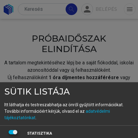
person
search
menu
BELÉPÉS
PRÓBAIDŐSZAK
ELINDÍTÁSA
A tartalom megtekintéséhez lépj be a saját fiókoddal, iskolai
azonosítóddal vagy új felhasználóként.
Új felhasználóként
1 óra díjmentes hozzáférésre
vagy
jogosult.
SÜTIK LISTÁJA
A próbaidőszak elindításához,
jelentkezz
be meglévő
fiókoddal,
vagy hozz létre új fiókot.
Itt láthatja és testreszabhatja az önről gyűjtött információkat.
További információért kérjük, olvasd el az
adatvédelmi
A regisztráció után a
próbaidőszak
automatikusan
elindul.
tájékoztatónkat
.
BELÉPÉS SAJÁT FIÓKKAL
STATISZTIKA