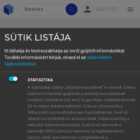
person
search
menu
BELÉPÉS
SÜTIK LISTÁJA
Itt láthatja és testreszabhatja az önről gyűjtött információkat.
További információért kérjük, olvasd el az
adatvédelmi
Újszülöttkori szűrővizsgálatok
tájékoztatónkat
.
SMA-betegségre
STATISZTIKA
Newborn Screening for SMA Disease
A statisztikai sütiket „teljesítménysütiknek” is nevezik. Ezek a
sütik információkat gyűjtenek a webhely használatának
Bartos
Blanka
módjáról, többek között arról, hogy milyen oldalakat keresett
dr. jur., LL.M., egyéni felkészülő PhD-hallgató,
fel és milyen linkekre kattintott. Ezek az információk a
Szegedi Tudományegyetem Állam- és
felhasználó azonosítására nem használhatóak, mivel az
Jogtudományi Kar, Szeged
adatok összesítettek és anonimizáltak. Céljuk kizárólag a
weboldal funkcióinak javítása. Ezek közé tartoznak a
blankab93@gmail.com
harmadik féltől származó elemzési szolgáltatásokhoz
tartozó sütik; ilyen elemzési szolgáltatások a