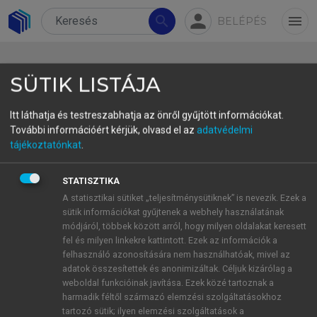
person
search
menu
BELÉPÉS
SÜTIK LISTÁJA
Itt láthatja és testreszabhatja az önről gyűjtött információkat.
További információért kérjük, olvasd el az
adatvédelmi
2023/06
tájékoztatónkat
.
STATISZTIKA
A statisztikai sütiket „teljesítménysütiknek” is nevezik. Ezek a
Tematikus összeállítás • STEAM (Science–
sütik információkat gyűjtenek a webhely használatának
módjáról, többek között arról, hogy milyen oldalakat keresett
Technology–Engineering–Art–Mathematics)
fel és milyen linkekre kattintott. Ezek az információk a
Tudományos és alkotói–művészi
felhasználó azonosítására nem használhatóak, mivel az
megközelítéseket integráló nézőpontok az
adatok összesítettek és anonimizáltak. Céljuk kizárólag a
építészetben • Viewpoints Integrating
weboldal funkcióinak javítása. Ezek közé tartoznak a
harmadik féltől származó elemzési szolgáltatásokhoz
Scientific and Creativ-Artistic Approaches in
tartozó sütik; ilyen elemzési szolgáltatások a