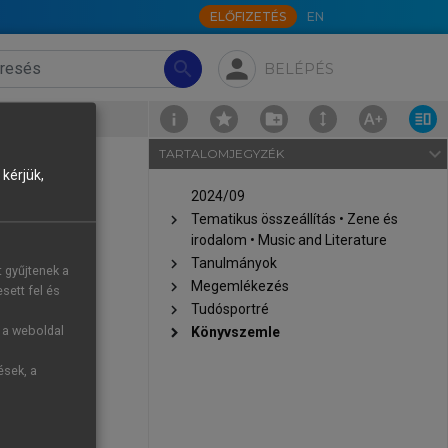
ELŐFIZETÉS
EN
person
search
BELÉPÉS
navigate_next
TARTALOMJEGYZÉK
kérjük,
2024/09
chevron_right
Tematikus összeállítás • Zene és
irodalom • Music and Literature
chevron_right
Tanulmányok
t gyűjtenek a
chevron_right
Megemlékezés
sett fel és
chevron_right
Tudósportré
g a weboldal
chevron_right
Könyvszemle
sági
ések, a