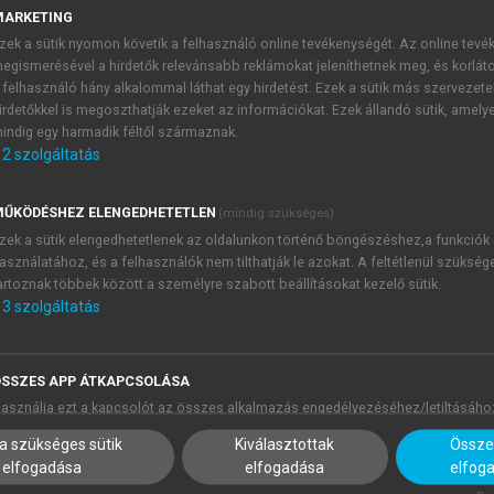
MARKETING
zek a sütik nyomon követik a felhasználó online tevékenységét. Az online tev
egismerésével a hirdetők relevánsabb reklámokat jeleníthetnek meg, és korlát
 felhasználó hány alkalommal láthat egy hirdetést. Ezek a sütik más szervezete
irdetőkkel is megoszthatják ezeket az információkat. Ezek állandó sütik, amely
indig egy harmadik féltől származnak.
2
szolgáltatás
ŰKÖDÉSHEZ ELENGEDHETETLEN
(mindig szükséges)
zek a sütik elengedhetetlenek az oldalunkon történő böngészéshez,a funkciók
asználatához, és a felhasználók nem tilthatják le azokat. A feltétlenül szükség
artoznak többek között a személyre szabott beállításokat kezelő sütik.
3
szolgáltatás
SSZES APP ÁTKAPCSOLÁSA
asználja ezt a kapcsolót az összes alkalmazás engedélyezéséhez/letiltásáho
a szükséges sütik
Kiválasztottak
Összes
elfogadása
elfogadása
elfog