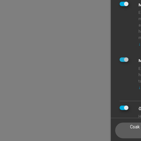
E
m
a
h
m
↓
M
E
h
t
↓
Ö
H
Csak 