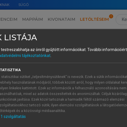
KNAK
SÚGÓ
VENCEIM
MAPPÁIM
KIVONATAIM
LETÖLTÉSEIM
 LISTÁJA
és testreszabhatja az önről gyűjtött információkat.
További információért 
adatvédelmi tájékoztatónkat
.
önyvszemle
TATISZTIKA
 statisztikai sütiket „teljesítménysütiknek” is nevezik. Ezek a sütik információka
ebhely használatának módjáról, többek között arról, hogy milyen oldalakat kere
tő):
Neumann János válogatott írásai
ilyen linkekre kattintott. Ezek az információk a felhasználó azonosítására nem
asználhatóak, mivel az adatok összesítettek és anonimizáltak. Céljuk kizáróla
ó
•
Világhírű magyar tudósok állambizton
unkcióinak javítása. Ezek közé tartoznak a harmadik féltől származó elemzési
egfigyelése
zolgáltatásokhoz tartozó sütik; ilyen elemzési szolgáltatások a látogatóelemz
őtérképek és a közösségi médiaanalitika.
n Thuan:
Távoli világok
1
szolgáltatás