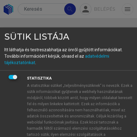
person
search
menu
BELÉPÉS
SÜTIK LISTÁJA
Itt láthatja és testreszabhatja az önről gyűjtött információkat.
További információért kérjük, olvasd el az
adatvédelmi
Trinh Xuan Thuan:
Távoli
tájékoztatónkat
.
világok
STATISZTIKA
Benkő
József
A statisztikai sütiket „teljesítménysütiknek” is nevezik. Ezek a
sütik információkat gyűjtenek a webhely használatának
csillagász, az MTA doktora, HUN-REN
módjáról, többek között arról, hogy milyen oldalakat keresett
Csillagászati és Földtudományi
fel és milyen linkekre kattintott. Ezek az információk a
Kutatóközpont Konkoly Thege Miklós Csillagászati
felhasználó azonosítására nem használhatóak, mivel az
Kutatóintézet
adatok összesítettek és anonimizáltak. Céljuk kizárólag a
weboldal funkcióinak javítása. Ezek közé tartoznak a
harmadik féltől származó elemzési szolgáltatásokhoz
DOI: 10.1556/2065.185.2024.9.17
tartozó sütik; ilyen elemzési szolgáltatások a