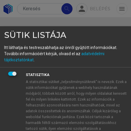
person
search
menu
BELÉPÉS
SÜTIK LISTÁJA
Itt láthatja és testreszabhatja az önről gyűjtött információkat.
További információért kérjük, olvasd el az
adatvédelmi
tájékoztatónkat
.
Könyvszemle
Sipos Júlia gondozásában
STATISZTIKA
A statisztikai sütiket „teljesítménysütiknek” is nevezik. Ezek a
Husserltől a hashtagig – a
sütik információkat gyűjtenek a webhely használatának
vizualitás állandó jelenvalóságáról
módjáról, többek között arról, hogy milyen oldalakat keresett
fel és milyen linkekre kattintott. Ezek az információk a
Magyarország 2025-ben és
felhasználó azonosítására nem használhatóak, mivel az
adatok összesítettek és anonimizáltak. Céljuk kizárólag a
kitekintés 2050-re
weboldal funkcióinak javítása. Ezek közé tartoznak a
Szabó Tibor autonóm Lukács
harmadik féltől származó elemzési szolgáltatásokhoz
tartozó sütik; ilyen elemzési szolgáltatások a