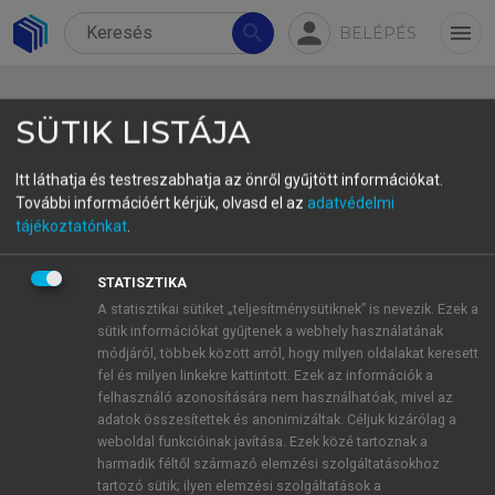
person
search
menu
BELÉPÉS
SÜTIK LISTÁJA
Itt láthatja és testreszabhatja az önről gyűjtött információkat.
További információért kérjük, olvasd el az
adatvédelmi
Elmondani az elmondhatatlant
tájékoztatónkat
.
STATISZTIKA
DOI: 10.1556/2065.180.2019.8.18
A statisztikai sütiket „teljesítménysütiknek” is nevezik. Ezek a
sütik információkat gyűjtenek a webhely használatának
módjáról, többek között arról, hogy milyen oldalakat keresett
Cikk letöltése
fel és milyen linkekre kattintott. Ezek az információk a
felhasználó azonosítására nem használhatóak, mivel az
adatok összesítettek és anonimizáltak. Céljuk kizárólag a
Az
elmondani az elmondhatatlant
kifejezés problémás
weboldal funkcióinak javítása. Ezek közé tartoznak a
harmadik féltől származó elemzési szolgáltatásokhoz
természete nyelvileg elsőként abban nyilvánul meg,
tartozó sütik; ilyen elemzési szolgáltatások a