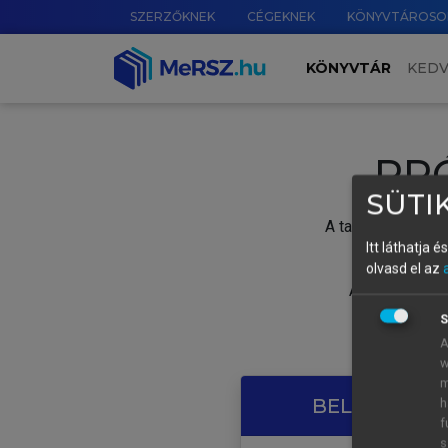
SZERZŐKNEK
CÉGEKNEK
KÖNYVTÁROSO
KÖNYVTÁR
KED
PR
SÜTIK
A tartalom megtek
Itt láthatja 
olvasd el az
A próbaidősza
S
A
w
m
BELÉPÉS SAJ
h
f
s