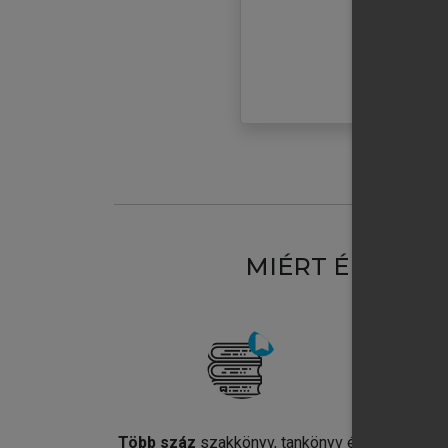
MIÉRT ÉRDEME
Több száz
szakkönyv, tankönyv és
Jel