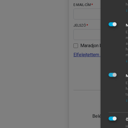
h
E-MAIL-CÍM
↓
JELSZÓ
E
m
a
Maradjon belépve
h
Elfelejtettem a jelszavamat
m
↓
BELÉ
M
E
h
t
↓
TANULÓ
Belépés intézmén
Ö
H