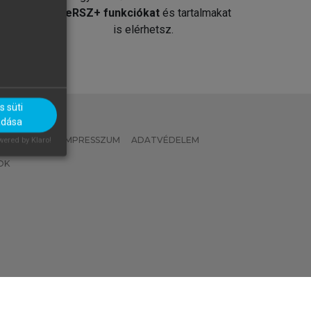
át
MeRSZ+ funkciókat
és tartalmakat
is elérhetsz.
 süti
adása
 IRÁNYELVEK
IMPRESSZUM
ADATVÉDELEM
ered by Klaro!
OK