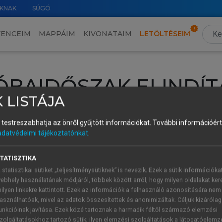
KNAK
SÚGÓ
VENCEIM
MAPPÁIM
KIVONATAIM
LETÖLTÉSEIM
ÓBAIDŐSZAK ELINDÍT
 LISTÁJA
intéséhez lépj be a saját fiókoddal, iskolai azonosítóddal vagy ú
és testreszabhatja az önről gyűjtött információkat.
További információért 
Új felhasználóként
1 óra díjmentes hozzáférésre
vagy jogosult
adatvédelmi tájékoztatónkat
.
k elindításához,
jelentkezz
be meglévő fiókoddal,
vagy hozz lé
A regisztráció után a
próbaidőszak
automatikusan
elindul.
TATISZTIKA
 statisztikai sütiket „teljesítménysütiknek” is nevezik. Ezek a sütik információka
ebhely használatának módjáról, többek között arról, hogy milyen oldalakat kere
ilyen linkekre kattintott. Ezek az információk a felhasználó azonosítására nem
ÚJ FIÓK 
ÁT FIÓKKAL
asználhatóak, mivel az adatok összesítettek és anonimizáltak. Céljuk kizáróla
1 óra díjme
unkcióinak javítása. Ezek közé tartoznak a harmadik féltől származó elemzési
zolgáltatásokhoz tartozó sütik; ilyen elemzési szolgáltatások a látogatóelemz