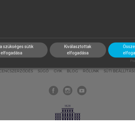
nyokat, hogy bármikor azonnal
részeket, és
készíts
saj
hozzájuk férhess!
jegyzeteket!
a szükséges sütik
Kiválasztottak
Összes
elfogadása
elfogadása
elfog
KNAK
SZERKESZTÉSI ÉS LEKTORÁLÁSI ALAPELVEK
MI – ÁLTALÁNOS
Pow
ICENCSZERZŐDÉS
SÚGÓ
GYIK
BLOG
RÓLUNK
SÜTI BEÁLLÍTÁS