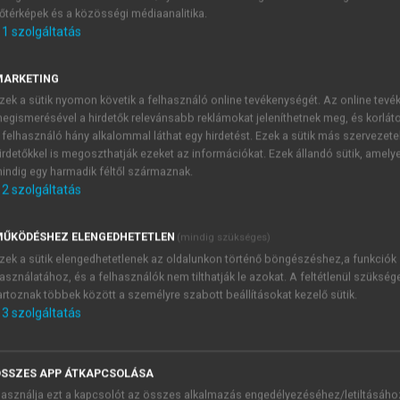
őtérképek és a közösségi médiaanalitika.
E-MAIL-CÍM
1
szolgáltatás
MARKETING
NÉV
zek a sütik nyomon követik a felhasználó online tevékenységét. Az online tev
egismerésével a hirdetők relevánsabb reklámokat jeleníthetnek meg, és korlát
 felhasználó hány alkalommal láthat egy hirdetést. Ezek a sütik más szervezete
JELSZÓ
irdetőkkel is megoszthatják ezeket az információkat. Ezek állandó sütik, amely
indig egy harmadik féltől származnak.
2
szolgáltatás
JELSZÓ ÚJRA
PÉS
ŰKÖDÉSHEZ ELENGEDHETETLEN
(mindig szükséges)
zek a sütik elengedhetetlenek az oldalunkon történő böngészéshez,a funkciók
asználatához, és a felhasználók nem tilthatják le azokat. A feltétlenül szükség
Kérek értesítést a MeRSZ új
artoznak többek között a személyre szabott beállításokat kezelő sütik.
Kérek értesítést az Akadémi
3
szolgáltatás
akcióiról.
 VAGY?
Az
Adatkezelési tájékozta
yi azonosítóval
veszem és elfogadom.
SSZES APP ÁTKAPCSOLÁSA
Az
Általános vásárlási felt
asználja ezt a kapcsolót az összes alkalmazás engedélyezéséhez/letiltásáho