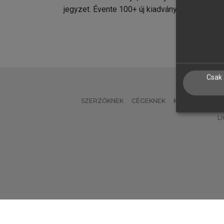
jegyzet. Évente 100+ új kiadvány.
kiadvá
Csak 
SZERZŐKNEK
CÉGEKNEK
KÖNYVTÁROSO
L
Verzió: 2.7.2