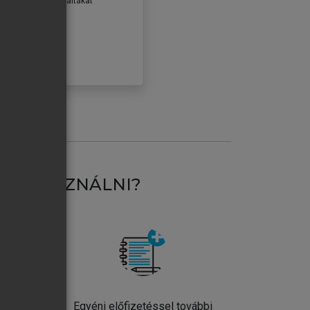
erződéseiben foglaltakat
ogadom.
ÓBÁLOM
AT HASZNÁLNI?
ntos
Egyéni előfizetéssel további