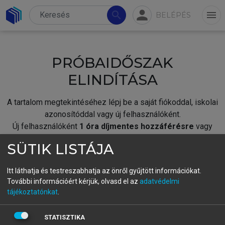
person
search
menu
BELÉPÉS
PRÓBAIDŐSZAK
ELINDÍTÁSA
A tartalom megtekintéséhez lépj be a saját fiókoddal, iskolai
azonosítóddal vagy új felhasználóként.
Új felhasználóként
1 óra díjmentes hozzáférésre
vagy
jogosult.
SÜTIK LISTÁJA
A próbaidőszak elindításához,
jelentkezz
be meglévő
fiókoddal,
vagy hozz létre új fiókot.
Itt láthatja és testreszabhatja az önről gyűjtött információkat.
További információért kérjük, olvasd el az
adatvédelmi
A regisztráció után a
próbaidőszak
automatikusan
elindul.
tájékoztatónkat
.
BELÉPÉS SAJÁT FIÓKKAL
STATISZTIKA