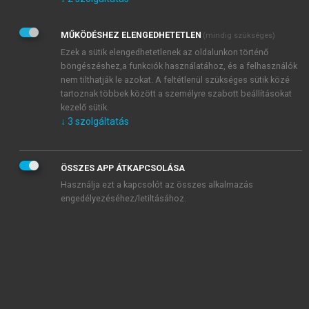
Kérek értesítést az Akadémiai Kiadó Zrt. újdonságairól,
akcióiról.
MŰKÖDÉSHEZ ELENGEDHETETLEN
(mindig szükséges)
Az
Adatkezelési tájékoztatóban
foglaltakat tudomásul
veszem és elfogadom.
Ezek a sütik elengedhetetlenek az oldalunkon történő
Az
Általános vásárlási feltételeket
, valamint a
szotar.net
és a
böngészéshez,a funkciók használatához, és a felhasználók
mersz.hu
oldalak licencszerződéseiben foglaltakat
nem tilthatják le azokat. A feltétlenül szükséges sütik közé
tudomásul veszem és elfogadom.
tartoznak többek között a személyre szabott beállításokat
kezelő sütik.
↓
3
szolgáltatás
KIPRÓBÁLOM
ÖSSZES APP ÁTKAPCSOLÁSA
Használja ezt a kapcsolót az összes alkalmazás
engedélyezéséhez/letiltásához.
MIÉRT ÉRDEMES A MERSZ ONLINE
OKOSKÖNYVTÁRAT HASZNÁLNI?