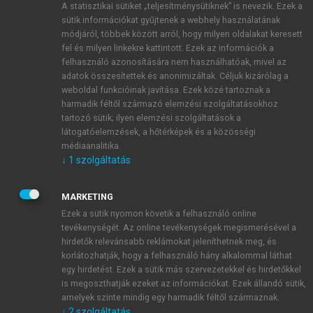
A statisztikai sütiket „teljesítménysütiknek” is nevezik. Ezek a
sütik információkat gyűjtenek a webhely használatának
módjáról, többek között arról, hogy milyen oldalakat keresett
ÚJ FIÓK LÉTREHOZÁSA
fel és milyen linkekre kattintott. Ezek az információk a
1 óra díjmentes hozzáférés
felhasználó azonosítására nem használhatóak, mivel az
adatok összesítettek és anonimizáltak. Céljuk kizárólag a
weboldal funkcióinak javítása. Ezek közé tartoznak a
E-MAIL-CÍM
harmadik féltől származó elemzési szolgáltatásokhoz
tartozó sütik; ilyen elemzési szolgáltatások a
látogatóelemzések, a hőtérképek és a közösségi
NÉV
médiaanalitika.
↓
1
szolgáltatás
JELSZÓ
MARKETING
Ezek a sütik nyomon követik a felhasználó online
tevékenységét. Az online tevékenységek megismerésével a
JELSZÓ ÚJRA
hirdetők relevánsabb reklámokat jeleníthetnek meg, és
korlátozhatják, hogy a felhasználó hány alkalommal láthat
egy hirdetést. Ezek a sütik más szervezetekkel és hirdetőkkel
is megoszthatják ezeket az információkat. Ezek állandó sütik,
Kérek értesítést a MeRSZ újdonságairól, akcióiról.
amelyek szinte mindig egy harmadik féltől származnak.
↓
2
szolgáltatás