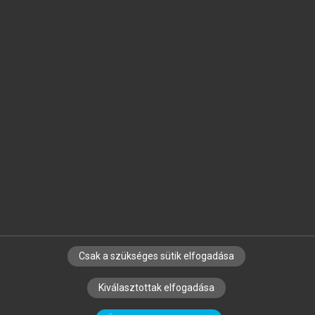
Jelöld meg a számodra fontos részeket, és
készíts
saját
jegyzeteket!
Egyéni előfizetéssel további
MeRSZ+ funkciókat
és
tartalmakat is elérhetsz.
Csak a szükséges sütik elfogadása
SZERZŐKNEK
CÉGEKNEK
KÖNYVTÁROSOKNAK
Kiválasztottak elfogadása
SZERKESZTÉSI ÉS LEKTORÁLÁSI ALAPELVEK