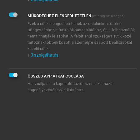
Kérek értesítést az Akadémiai Kiadó Zrt. újdonságairól,
akcióiról.
MŰKÖDÉSHEZ ELENGEDHETETLEN
(mindig szükséges)
Az
Adatkezelési tájékoztatóban
foglaltakat tudomásul
veszem és elfogadom.
Ezek a sütik elengedhetetlenek az oldalunkon történő
Az
Általános vásárlási feltételeket
, valamint a
szotar.net
és a
böngészéshez,a funkciók használatához, és a felhasználók
mersz.hu
oldalak licencszerződéseiben foglaltakat
nem tilthatják le azokat. A feltétlenül szükséges sütik közé
tudomásul veszem és elfogadom.
tartoznak többek között a személyre szabott beállításokat
kezelő sütik.
↓
3
szolgáltatás
KIPRÓBÁLOM
ÖSSZES APP ÁTKAPCSOLÁSA
Használja ezt a kapcsolót az összes alkalmazás
engedélyezéséhez/letiltásához.
MIÉRT ÉRDEMES A MERSZ ONLINE
OKOSKÖNYVTÁRAT HASZNÁLNI?