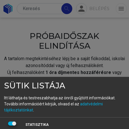
person
search
menu
BELÉPÉS
PRÓBAIDŐSZAK
ELINDÍTÁSA
A tartalom megtekintéséhez lépj be a saját fiókoddal, iskolai
azonosítóddal vagy új felhasználóként.
Új felhasználóként
1 óra díjmentes hozzáférésre
vagy
jogosult.
SÜTIK LISTÁJA
A próbaidőszak elindításához,
jelentkezz
be meglévő
fiókoddal,
vagy hozz létre új fiókot.
Itt láthatja és testreszabhatja az önről gyűjtött információkat.
További információért kérjük, olvasd el az
adatvédelmi
A regisztráció után a
próbaidőszak
automatikusan
elindul.
tájékoztatónkat
.
BELÉPÉS SAJÁT FIÓKKAL
STATISZTIKA