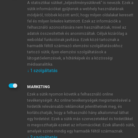
A statisztikai sütiket „teljesítménysütiknek” is nevezik. Ezek a
sütik információkat gyűjtenek a webhely használatának
módjáról, többek között arról, hogy milyen oldalakat keresett
ÚJ FIÓK LÉTREHOZÁSA
fel és milyen linkekre kattintott. Ezek az információk a
1 óra díjmentes hozzáférés
felhasználó azonosítására nem használhatóak, mivel az
adatok összesítettek és anonimizáltak. Céljuk kizárólag a
weboldal funkcióinak javítása. Ezek közé tartoznak a
E-MAIL-CÍM
harmadik féltől származó elemzési szolgáltatásokhoz
tartozó sütik; ilyen elemzési szolgáltatások a
látogatóelemzések, a hőtérképek és a közösségi
NÉV
médiaanalitika.
↓
1
szolgáltatás
JELSZÓ
MARKETING
Ezek a sütik nyomon követik a felhasználó online
tevékenységét. Az online tevékenységek megismerésével a
JELSZÓ ÚJRA
hirdetők relevánsabb reklámokat jeleníthetnek meg, és
korlátozhatják, hogy a felhasználó hány alkalommal láthat
egy hirdetést. Ezek a sütik más szervezetekkel és hirdetőkkel
is megoszthatják ezeket az információkat. Ezek állandó sütik,
Kérek értesítést a MeRSZ újdonságairól, akcióiról.
amelyek szinte mindig egy harmadik féltől származnak.
↓
2
szolgáltatás