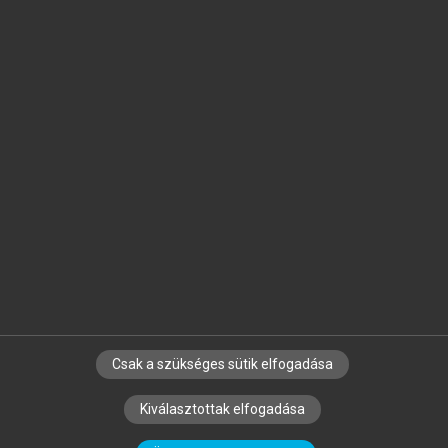
Jelöld meg a számodra fontos részeket, és
készíts
saját
jegyzeteket!
Egyéni előfizetéssel további
MeRSZ+ funkciókat
és
tartalmakat is elérhetsz.
Csak a szükséges sütik elfogadása
SZERZŐKNEK
CÉGEKNEK
KÖNYVTÁROSOKNAK
Kiválasztottak elfogadása
SZERKESZTÉSI ÉS LEKTORÁLÁSI ALAPELVEK