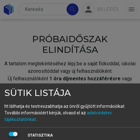
person
search
menu
BELÉPÉS
PRÓBAIDŐSZAK
ELINDÍTÁSA
A tartalom megtekintéséhez lépj be a saját fiókoddal, iskolai
azonosítóddal vagy új felhasználóként.
Új felhasználóként
1 óra díjmentes hozzáférésre
vagy
jogosult.
SÜTIK LISTÁJA
A próbaidőszak elindításához,
jelentkezz
be meglévő
fiókoddal,
vagy hozz létre új fiókot.
Itt láthatja és testreszabhatja az önről gyűjtött információkat.
További információért kérjük, olvasd el az
adatvédelmi
A regisztráció után a
próbaidőszak
automatikusan
elindul.
tájékoztatónkat
.
BELÉPÉS SAJÁT FIÓKKAL
STATISZTIKA