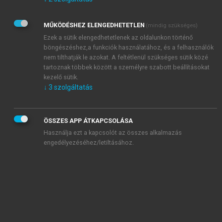
Kérek értesítést az Akadémiai Kiadó Zrt. újdonságairól,
akcióiról.
MŰKÖDÉSHEZ ELENGEDHETETLEN
(mindig szükséges)
Az
Adatkezelési tájékoztatóban
foglaltakat tudomásul
veszem és elfogadom.
Ezek a sütik elengedhetetlenek az oldalunkon történő
Az
Általános vásárlási feltételeket
, valamint a
szotar.net
és a
böngészéshez,a funkciók használatához, és a felhasználók
mersz.hu
oldalak licencszerződéseiben foglaltakat
nem tilthatják le azokat. A feltétlenül szükséges sütik közé
tudomásul veszem és elfogadom.
tartoznak többek között a személyre szabott beállításokat
kezelő sütik.
↓
3
szolgáltatás
KIPRÓBÁLOM
ÖSSZES APP ÁTKAPCSOLÁSA
Használja ezt a kapcsolót az összes alkalmazás
engedélyezéséhez/letiltásához.
MIÉRT ÉRDEMES A MERSZ ONLINE
OKOSKÖNYVTÁRAT HASZNÁLNI?