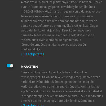
A statisztikai sütiket „teljesítménysütiknek” is nevezik. Ezek a
sütik információkat gyűjtenek a webhely használatának
módjáról, többek között arról, hogy milyen oldalakat keresett
ÚJ FIÓK LÉTREHOZÁSA
fel és milyen linkekre kattintott. Ezek az információk a
1 óra díjmentes hozzáférés
felhasználó azonosítására nem használhatóak, mivel az
adatok összesítettek és anonimizáltak. Céljuk kizárólag a
weboldal funkcióinak javítása. Ezek közé tartoznak a
E-MAIL-CÍM
harmadik féltől származó elemzési szolgáltatásokhoz
tartozó sütik; ilyen elemzési szolgáltatások a
látogatóelemzések, a hőtérképek és a közösségi
NÉV
médiaanalitika.
↓
1
szolgáltatás
JELSZÓ
MARKETING
Ezek a sütik nyomon követik a felhasználó online
tevékenységét. Az online tevékenységek megismerésével a
JELSZÓ ÚJRA
hirdetők relevánsabb reklámokat jeleníthetnek meg, és
korlátozhatják, hogy a felhasználó hány alkalommal láthat
egy hirdetést. Ezek a sütik más szervezetekkel és hirdetőkkel
is megoszthatják ezeket az információkat. Ezek állandó sütik,
Kérek értesítést a MeRSZ újdonságairól, akcióiról.
amelyek szinte mindig egy harmadik féltől származnak.
↓
2
szolgáltatás