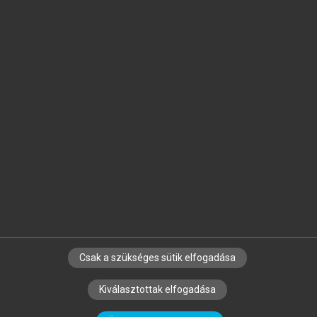
Jelöld meg a számodra fontos részeket, és
készíts
saját
jegyzeteket!
Egyéni előfizetéssel további
MeRSZ+ funkciókat
és
tartalmakat is elérhetsz.
Csak a szükséges sütik elfogadása
SZERZŐKNEK
CÉGEKNEK
KÖNYVTÁROSOKNAK
Kiválasztottak elfogadása
SZERKESZTÉSI ÉS LEKTORÁLÁSI ALAPELVEK