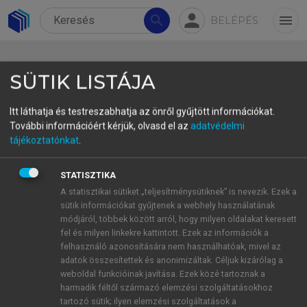
person
search
menu
BELÉPÉS
SÜTIK LISTÁJA
Itt láthatja és testreszabhatja az önről gyűjtött információkat.
További információért kérjük, olvasd el az
adatvédelmi
Szempontok a felelősségteljes
tájékoztatónkat
.
élethez
STATISZTIKA
A statisztikai sütiket „teljesítménysütiknek” is nevezik. Ezek a
sütik információkat gyűjtenek a webhely használatának
DOI: 10.1556/2065.179.2018.11.15
módjáról, többek között arról, hogy milyen oldalakat keresett
fel és milyen linkekre kattintott. Ezek az információk a
A reformáció jubileumi évében, 2017-ben jelent
felhasználó azonosítására nem használhatóak, mivel az
adatok összesítettek és anonimizáltak. Céljuk kizárólag a
meg
A protestáns etika kézikönyve
című terjedelmes
weboldal funkcióinak javítása. Ezek közé tartoznak a
és szép kiállítású kötet a Kálvin és a Luther Kiadó
harmadik féltől származó elemzési szolgáltatásokhoz
közös gondozásában. A többszerzős könyv
tartozó sütik; ilyen elemzési szolgáltatások a