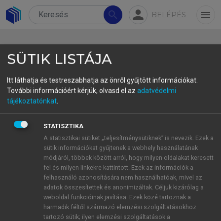
person
search
menu
BELÉPÉS
SÜTIK LISTÁJA
Itt láthatja és testreszabhatja az önről gyűjtött információkat.
További információért kérjük, olvasd el az
adatvédelmi
13.1. Készségek, képességek az
tájékoztatónkat
.
iskolaalkalmasság
STATISZTIKA
szempontjából
A statisztikai sütiket „teljesítménysütiknek” is nevezik. Ezek a
sütik információkat gyűjtenek a webhely használatának
A sikeres iskolakezdéshez szükséges készségek és
módjáról, többek között arról, hogy milyen oldalakat keresett
képességek tekintetében a neveléstudomány és a
fel és milyen linkekre kattintott. Ezek az információk a
pszichológia számos adatot kínál. A kérdőívben
felhasználó azonosítására nem használhatóak, mivel az
adatok összesítettek és anonimizáltak. Céljuk kizárólag a
meghatározott válaszok a képességlistákat illetően
weboldal funkcióinak javítása. Ezek közé tartoznak a
ezekre a szakirodalmakra épültek (
Grimmer, 2018
;
harmadik féltől származó elemzési szolgáltatásokhoz
Mérei & V. Binét, 2017
;
Katona, 2010
;
Séra &
tartozó sütik; ilyen elemzési szolgáltatások a