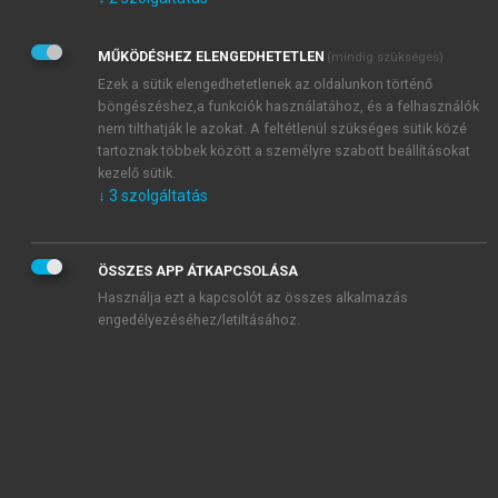
Kérek értesítést az Akadémiai Kiadó Zrt. újdonságairól,
akcióiról.
MŰKÖDÉSHEZ ELENGEDHETETLEN
(mindig szükséges)
Az
Adatkezelési tájékoztatóban
foglaltakat tudomásul
veszem és elfogadom.
Ezek a sütik elengedhetetlenek az oldalunkon történő
Az
Általános vásárlási feltételeket
, valamint a
szotar.net
és a
böngészéshez,a funkciók használatához, és a felhasználók
mersz.hu
oldalak licencszerződéseiben foglaltakat
nem tilthatják le azokat. A feltétlenül szükséges sütik közé
tudomásul veszem és elfogadom.
tartoznak többek között a személyre szabott beállításokat
kezelő sütik.
↓
3
szolgáltatás
KIPRÓBÁLOM
ÖSSZES APP ÁTKAPCSOLÁSA
Használja ezt a kapcsolót az összes alkalmazás
engedélyezéséhez/letiltásához.
MIÉRT ÉRDEMES A MERSZ ONLINE
OKOSKÖNYVTÁRAT HASZNÁLNI?