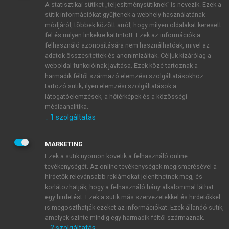
A statisztikai sütiket „teljesítménysütiknek” is nevezik. Ezek a
sütik információkat gyűjtenek a webhely használatának
módjáról, többek között arról, hogy milyen oldalakat keresett
ÚJ FIÓK LÉTREHOZÁSA
fel és milyen linkekre kattintott. Ezek az információk a
1 óra díjmentes hozzáférés
felhasználó azonosítására nem használhatóak, mivel az
adatok összesítettek és anonimizáltak. Céljuk kizárólag a
weboldal funkcióinak javítása. Ezek közé tartoznak a
E-MAIL-CÍM
harmadik féltől származó elemzési szolgáltatásokhoz
tartozó sütik; ilyen elemzési szolgáltatások a
látogatóelemzések, a hőtérképek és a közösségi
NÉV
médiaanalitika.
↓
1
szolgáltatás
JELSZÓ
MARKETING
Ezek a sütik nyomon követik a felhasználó online
tevékenységét. Az online tevékenységek megismerésével a
JELSZÓ ÚJRA
hirdetők relevánsabb reklámokat jeleníthetnek meg, és
korlátozhatják, hogy a felhasználó hány alkalommal láthat
egy hirdetést. Ezek a sütik más szervezetekkel és hirdetőkkel
is megoszthatják ezeket az információkat. Ezek állandó sütik,
Kérek értesítést a MeRSZ újdonságairól, akcióiról.
amelyek szinte mindig egy harmadik féltől származnak.
↓
2
szolgáltatás