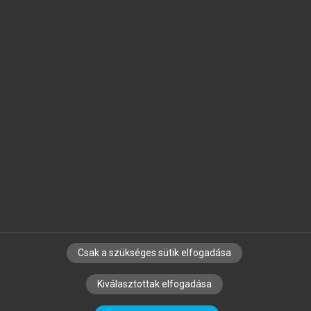
Jelöld meg a számodra fontos részeket, és
készíts
saját
jegyzeteket!
Egyéni előfizetéssel további
MeRSZ+ funkciókat
és
tartalmakat is elérhetsz.
Csak a szükséges sütik elfogadása
SZERZŐKNEK
CÉGEKNEK
KÖNYVTÁROSOKNAK
Kiválasztottak elfogadása
SZERKESZTÉSI ÉS LEKTORÁLÁSI ALAPELVEK