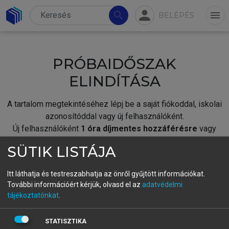
person
search
menu
BELÉPÉS
PRÓBAIDŐSZAK
ELINDÍTÁSA
A tartalom megtekintéséhez lépj be a saját fiókoddal, iskolai
azonosítóddal vagy új felhasználóként.
Új felhasználóként
1 óra díjmentes hozzáférésre
vagy
jogosult.
SÜTIK LISTÁJA
A próbaidőszak elindításához,
jelentkezz
be meglévő
fiókoddal,
vagy hozz létre új fiókot.
Itt láthatja és testreszabhatja az önről gyűjtött információkat.
További információért kérjük, olvasd el az
adatvédelmi
A regisztráció után a
próbaidőszak
automatikusan
elindul.
tájékoztatónkat
.
BELÉPÉS SAJÁT FIÓKKAL
STATISZTIKA