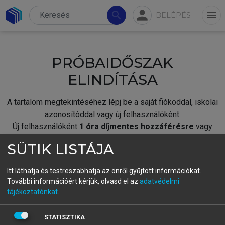
person
search
menu
BELÉPÉS
PRÓBAIDŐSZAK
ELINDÍTÁSA
A tartalom megtekintéséhez lépj be a saját fiókoddal, iskolai
azonosítóddal vagy új felhasználóként.
Új felhasználóként
1 óra díjmentes hozzáférésre
vagy
jogosult.
SÜTIK LISTÁJA
A próbaidőszak elindításához,
jelentkezz
be meglévő
fiókoddal,
vagy hozz létre új fiókot.
Itt láthatja és testreszabhatja az önről gyűjtött információkat.
További információért kérjük, olvasd el az
adatvédelmi
A regisztráció után a
próbaidőszak
automatikusan
elindul.
tájékoztatónkat
.
BELÉPÉS SAJÁT FIÓKKAL
STATISZTIKA