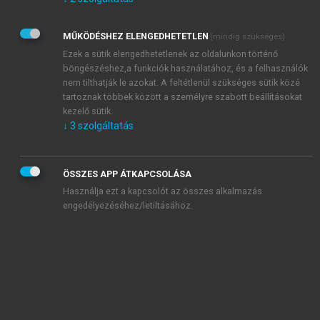
Kérek értesítést az Akadémiai Kiadó Zrt. újdonságairól,
akcióiról.
MŰKÖDÉSHEZ ELENGEDHETETLEN
(mindig szükséges)
Az
Adatkezelési tájékoztatóban
foglaltakat tudomásul
veszem és elfogadom.
Ezek a sütik elengedhetetlenek az oldalunkon történő
Az
Általános vásárlási feltételeket
, valamint a
szotar.net
és a
böngészéshez,a funkciók használatához, és a felhasználók
mersz.hu
oldalak licencszerződéseiben foglaltakat
nem tilthatják le azokat. A feltétlenül szükséges sütik közé
tudomásul veszem és elfogadom.
tartoznak többek között a személyre szabott beállításokat
kezelő sütik.
↓
3
szolgáltatás
KIPRÓBÁLOM
ÖSSZES APP ÁTKAPCSOLÁSA
Használja ezt a kapcsolót az összes alkalmazás
engedélyezéséhez/letiltásához.
MIÉRT ÉRDEMES A MERSZ ONLINE
OKOSKÖNYVTÁRAT HASZNÁLNI?