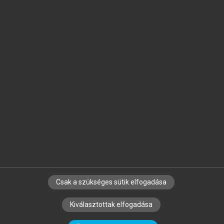
Jelöld meg a számodra fontos részeket, és
készíts
saját
jegyzeteket!
Egyéni előfizetéssel további
MeRSZ+ funkciókat
és
tartalmakat is elérhetsz.
Csak a szükséges sütik elfogadása
SZERZŐKNEK
CÉGEKNEK
KÖNYVTÁROSOKNAK
Kiválasztottak elfogadása
SZERKESZTÉSI ÉS LEKTORÁLÁSI ALAPELVEK