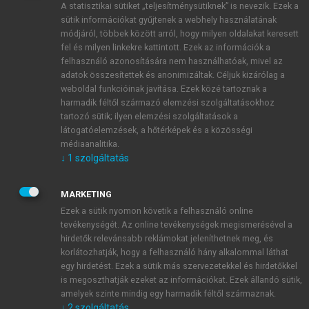
A statisztikai sütiket „teljesítménysütiknek” is nevezik. Ezek a
sütik információkat gyűjtenek a webhely használatának
módjáról, többek között arról, hogy milyen oldalakat keresett
ÚJ FIÓK LÉTREHOZÁSA
fel és milyen linkekre kattintott. Ezek az információk a
1 óra díjmentes hozzáférés
felhasználó azonosítására nem használhatóak, mivel az
adatok összesítettek és anonimizáltak. Céljuk kizárólag a
weboldal funkcióinak javítása. Ezek közé tartoznak a
E-MAIL-CÍM
harmadik féltől származó elemzési szolgáltatásokhoz
tartozó sütik; ilyen elemzési szolgáltatások a
látogatóelemzések, a hőtérképek és a közösségi
NÉV
médiaanalitika.
↓
1
szolgáltatás
JELSZÓ
MARKETING
Ezek a sütik nyomon követik a felhasználó online
tevékenységét. Az online tevékenységek megismerésével a
JELSZÓ ÚJRA
hirdetők relevánsabb reklámokat jeleníthetnek meg, és
korlátozhatják, hogy a felhasználó hány alkalommal láthat
egy hirdetést. Ezek a sütik más szervezetekkel és hirdetőkkel
is megoszthatják ezeket az információkat. Ezek állandó sütik,
Kérek értesítést a MeRSZ újdonságairól, akcióiról.
amelyek szinte mindig egy harmadik féltől származnak.
↓
2
szolgáltatás